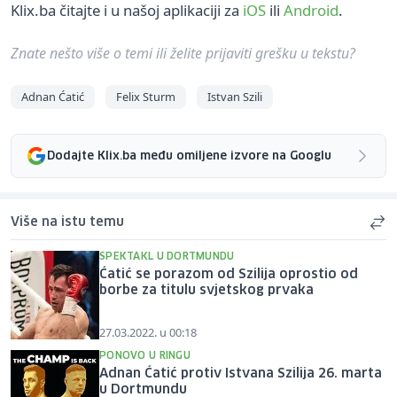
Klix.ba čitajte i u našoj aplikaciji za
iOS
ili
Android
.
Znate nešto više o temi ili želite prijaviti grešku u tekstu?
Adnan Ćatić
Felix Sturm
Istvan Szili
Dodajte Klix.ba među omiljene izvore na Googlu
Više na istu temu
SPEKTAKL U DORTMUNDU
Ćatić se porazom od Szilija oprostio od
borbe za titulu svjetskog prvaka
27.03.2022. u 00:18
PONOVO U RINGU
Adnan Ćatić protiv Istvana Szilija 26. marta
u Dortmundu