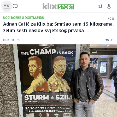
0
UOČI BORBE U DORTMUNDU
Adnan Ćatić za Klix.ba: Smršao sam 15 kilograma,
želim šesti naslov svjetskog prvaka
N. Kustura
31