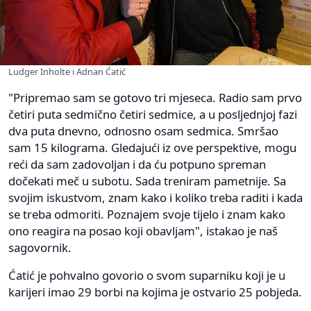
Ludger Inholte i Adnan Ćatić
"Pripremao sam se gotovo tri mjeseca. Radio sam prvo
četiri puta sedmično četiri sedmice, a u posljednjoj fazi
dva puta dnevno, odnosno osam sedmica. Smršao
sam 15 kilograma. Gledajući iz ove perspektive, mogu
reći da sam zadovoljan i da ću potpuno spreman
dočekati meč u subotu. Sada treniram pametnije. Sa
svojim iskustvom, znam kako i koliko treba raditi i kada
se treba odmoriti. Poznajem svoje tijelo i znam kako
ono reagira na posao koji obavljam", istakao je naš
sagovornik.
Ćatić je pohvalno govorio o svom suparniku koji je u
karijeri imao 29 borbi na kojima je ostvario 25 pobjeda.