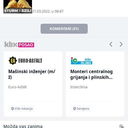
21.03.2022. u 08:47
KOMENTARI (31)
Mašinski inženjer (m/
Monteri centralnog
ž)
grijanja i plinskih
instalacija (m)
Euro-Asfalt
Interclima
Više lokacija
Sarajevo
Možda vas zanima