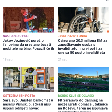
NASTUPAO U PULI
JAVNI POZIVI FONDA
Jakov Jozinović poručio
Osigurano 20,3 miliona KM za
fanovima da prestanu bacati
zapošljavanje osoba s
mobitele na binu: Pogazit ću ih
invaliditetom, prvi put i za
one sa 50 posto invaliditeta
18 sati
21 sat
OŠTEĆENA I BH POŠTA
BORDO KLUB SE OGLASIO
Sarajevo: Uništen bankomat u
FK Sarajevo do daljnjeg ne
naselju Višnjik, pljačkaši nisu
može igrati domaće utakmice
uspjeli odnijeti novac
na Koševu, teren ne ispunjava