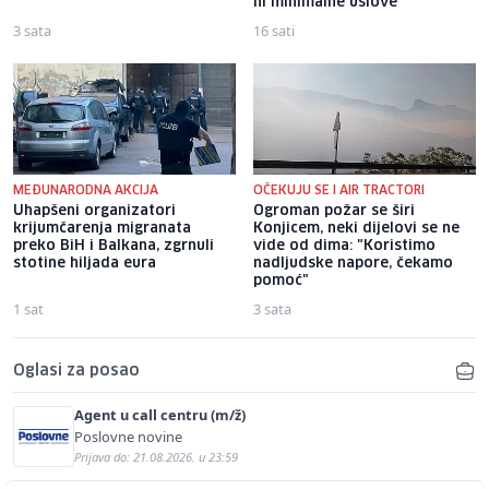
ni minimalne uslove
3 sata
16 sati
MEĐUNARODNA AKCIJA
OČEKUJU SE I AIR TRACTORI
Uhapšeni organizatori
Ogroman požar se širi
krijumčarenja migranata
Konjicem, neki dijelovi se ne
preko BiH i Balkana, zgrnuli
vide od dima: "Koristimo
stotine hiljada eura
nadljudske napore, čekamo
pomoć"
1 sat
3 sata
Oglasi za posao
Agent u call centru (m/ž)
Poslovne novine
Prijava do: 21.08.2026. u 23:59