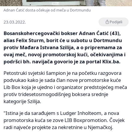
Adnan Ćatić dosta očekuje od meča u Dortmundu
23.03.2022.
Podijeli
Bosanskohercegovački bokser Adnan Ćatić (43),
alias Felix Sturm, borit će u subotu u Dortmundu
protiv Mađara Istvana Szilija, a o pripremama za
ovaj meč, novoj promotorskoj kući, očekivanjima i
podršci bh. navijača govorio je za portal Klix.ba.
Petostruki svjetski šampion je na početku razgovora
podvukao kako je sada član nove promotorske kuće
Lib Box koja je ujedno i organizator predstojećeg meča
protiv tridesetosmogodišnjeg boksera srednje
kategorije Szilija.
"Istina je da sarađujem s Ludger Inholteom, a nova
promotorska kuća se zove LIB Boxpromotion. Čovjek
radi najveće projekte za nekretnine u Njemačkoj.