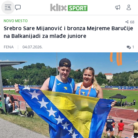
68
NOVO MESTO
Srebro Sare Mijanović i bronza Mejreme Baručije
na Balkanijadi za mlađe juniore
FENA
|
04.07.2026.
1