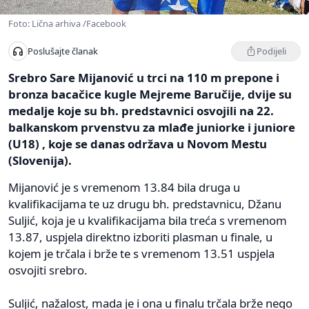
Foto: Lična arhiva /Facebook
Podijeli
Poslušajte članak
Srebro Sare Mijanović u trci na 110 m prepone i
bronza bacačice kugle Mejreme Baručije, dvije su
medalje koje su bh. predstavnici osvojili na 22.
balkanskom prvenstvu za mlađe juniorke i juniore
(U18) , koje se danas održava u Novom Mestu
(Slovenija).
Mijanović je s vremenom 13.84 bila druga u
kvalifikacijama te uz drugu bh. predstavnicu, Džanu
Suljić, koja je u kvalifikacijama bila treća s vremenom
13.87, uspjela direktno izboriti plasman u finale, u
kojem je trčala i brže te s vremenom 13.51 uspjela
osvojiti srebro.
Suljić, nažalost, mada je i ona u finalu trčala brže nego