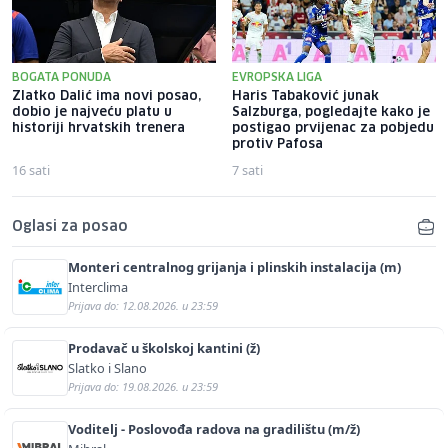
BOGATA PONUDA
EVROPSKA LIGA
Zlatko Dalić ima novi posao,
Haris Tabaković junak
dobio je najveću platu u
Salzburga, pogledajte kako je
historiji hrvatskih trenera
postigao prvijenac za pobjedu
protiv Pafosa
16 sati
7 sati
Oglasi za posao
Monteri centralnog grijanja i plinskih instalacija (m)
Interclima
Prijava do: 12.08.2026. u 23:59
Prodavač u školskoj kantini (ž)
Slatko i Slano
Prijava do: 19.08.2026. u 23:59
Voditelj - Poslovođa radova na gradilištu (m/ž)