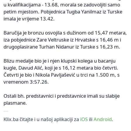
u kvalifikacijama - 13.68, morala se zadovoljiti samo
petim mjestom. Pobjednica Tugba Yanilmaz iz Turske
imala je vrijeme 13.42.
Baručija je bronzu osvojila s dužinom od 15,47 metara,
iza pobjednice Zare Veltruske iz Hrvatske s 16,46 m i
drugoplasirane Turhan Nidanur iz Turske s 16,23 m.
Blizu medalje bio je i njen klupski kolega u bacanju
kugle, Davud Alić, koji je s 16,12 metara bio četvrti.
Četvrti je bio i Nikola Pavljašević u trci na 1.500 m, s
vremenom 3:57.26.
Ostali bh. predstavnici i predstavnice imali su slabije
plasmane.
Klix.ba čitajte i u našoj aplikaciji za
iOS
ili
Android
.