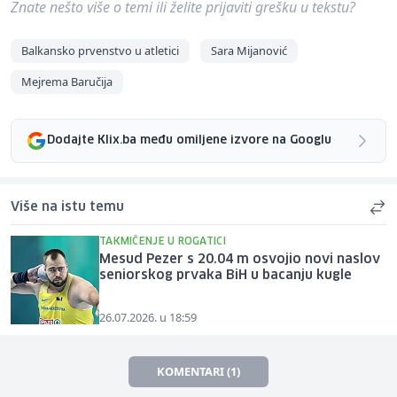
Znate nešto više o temi ili želite prijaviti grešku u tekstu?
Balkansko prvenstvo u atletici
Sara Mijanović
Mejrema Baručija
Dodajte Klix.ba među omiljene izvore na Googlu
Više na istu temu
TAKMIČENJE U ROGATICI
Mesud Pezer s 20.04 m osvojio novi naslov
seniorskog prvaka BiH u bacanju kugle
26.07.2026. u 18:59
KOMENTARI (1)