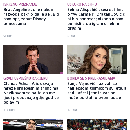
ISKRENO PRIZNANJE
USKORO NA SFF-U
Brat Angeline Jolie nakon
Selma Alispahić ususret filmu
razvoda otkrio da je gej: Bio
o "Ay Carmeli": Dragan Jovičić
sam opsjednut Disney
bi bio ponosan; nikada nisam
princezama
pomislila da igram s nekim
drugim
9 sati
8 sati
GRADI USPJEŠNU KARIJERU
BORILA SE S PREDRASUDAMA
Glumac Adnan Alić osvaja
Sanju Vejnović nazivali su
mreže urnebesnim snimcima:
najljepšom glumicom svijeta, a
Navikavam se na to da me
sad kaže: Ljepota vas ne
ljudi prepoznaju gdje god se
može održati u ovom poslu
pojavim
10 sati
16 sati