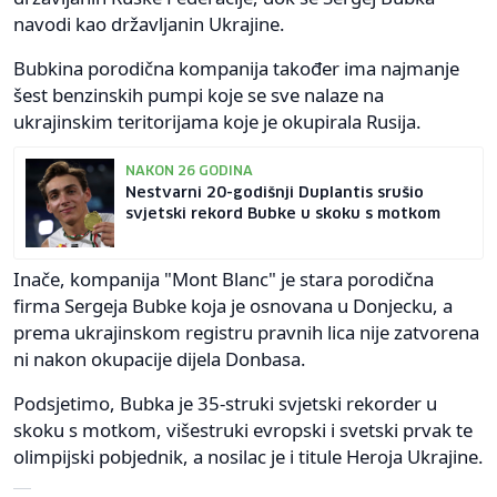
navodi kao državljanin Ukrajine.
Bubkina porodična kompanija također ima najmanje
šest benzinskih pumpi koje se sve nalaze na
ukrajinskim teritorijama koje je okupirala Rusija.
NAKON 26 GODINA
Nestvarni 20-godišnji Duplantis srušio
svjetski rekord Bubke u skoku s motkom
Inače, kompanija "Mont Blanc" je stara porodična
firma Sergeja Bubke koja je osnovana u Donjecku, a
prema ukrajinskom registru pravnih lica nije zatvorena
ni nakon okupacije dijela Donbasa.
Podsjetimo, Bubka je 35-struki svjetski rekorder u
skoku s motkom, višestruki evropski i svetski prvak te
olimpijski pobjednik, a nosilac je i titule Heroja Ukrajine.