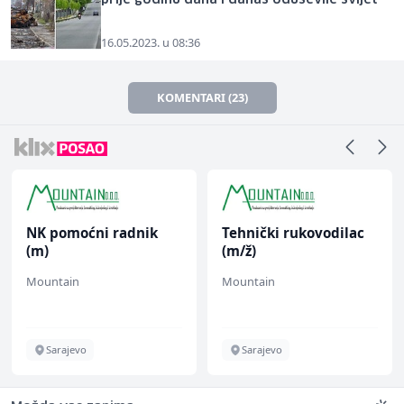
prije godinu dana i danas oduševile svijet
16.05.2023. u 08:36
KOMENTARI (23)
NK pomoćni radnik
Tehnički rukovodilac
(m)
(m/ž)
Mountain
Mountain
Sarajevo
Sarajevo