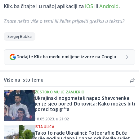
Klix.ba čitajte i u našoj aplikaciji za
iOS
ili
Android
.
Znate nešto više o temi ili želite prijaviti grešku u tekstu?
Sergej Bubka
Dodajte Klix.ba među omiljene izvore na Googlu
Više na istu temu
ŽESTOKO MU JE ZAMJERIO
Ukrajinski nogometaš napao Shevchenka
jer je sjeo pored Đokovića: Kako možeš biti
pored tog g***a
18.05.2023. u 21:02
ISTA ULICA
Tako to rade Ukrajinci: Fotografije Buče