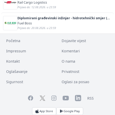
Rail Cargo Logistics
Prijava do: 12.08.2026. u 23:59
Diplomirani građevinski inžinjer - hidrotehnički smjer (m/
ž)
Fuel Boss
Prijava do: 20.08.2026. u 23:59
Početna
Dojavite vijest
Impressum
Komentari
Kontakt
O nama
Oglašavanje
Privatnost
Sigurnost
Oglasi za posao
Facebook
YouTube
LinkedIn
Twitter
Instagram
RSS
App Store
Google Play