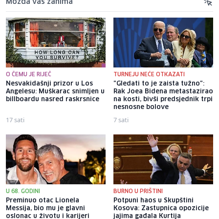
Možda vas zanima
O ČEMU JE RIJEČ
TURNEJU NEĆE OTKAZATI
Nesvakidašnji prizor u Los
"Gledati to je zaista tužno":
Angelesu: Muškarac snimljen u
Rak Joea Bidena metastazirao
billboardu nasred raskrsnice
na kosti, bivši predsjednik trpi
nesnosne bolove
17 sati
7 sati
U 68. GODINI
BURNO U PRIŠTINI
Preminuo otac Lionela
Potpuni haos u Skupštini
Messija, bio mu je glavni
Kosova: Zastupnica opozicije
oslonac u životu i karijeri
jajima gađala Kurtija