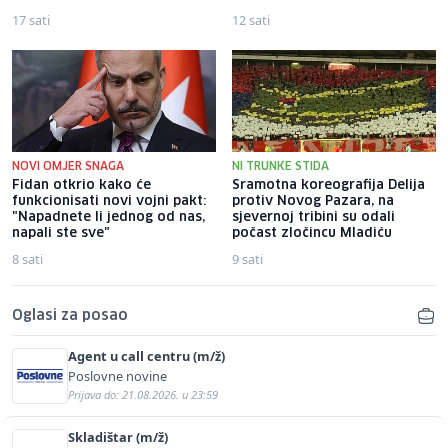
17 sati
12 sati
NOVI OMJER SNAGA
NI TRUNKE STIDA
Fidan otkrio kako će
Sramotna koreografija Delija
funkcionisati novi vojni pakt:
protiv Novog Pazara, na
"Napadnete li jednog od nas,
sjevernoj tribini su odali
napali ste sve"
počast zločincu Mladiću
8 sati
9 sati
Oglasi za posao
Agent u call centru (m/ž)
Poslovne novine
Prijava do: 21.08.2026. u 23:59
Skladištar (m/ž)