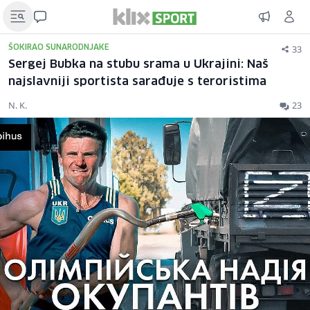
33
ŠOKIRAO SUNARODNJAKE
Sergej Bubka na stubu srama u Ukrajini: Naš
najslavniji sportista sarađuje s teroristima
N. K.
23