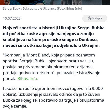
Sergej Bubka šokirao svoje Ukrajince (Foto: Bihus.Info)
10.07.2023.
Podijeli
Najveći sportista u historiji Ukrajine Sergej Bubka
od početka ruske agresije na njegovu zemlju
snabdijeva naftom proruske snage u Donbasu,
navodi se u otkriću koje je odjeknulo u Ukrajini.
"Kompanija 'Mont Blanc', koja pripada poznatom
sportisti Sergeju Bubki i njegovom bratu Vasiliju,
posluje na privremeno okupiranim teritorijama i
prodaje gorivo teroristima", pokazalo je istraživanje
portala
Bihus.Info
.
Iako se ne radi o ogromnom novcu (ugovor na 9.000
dolara), uzbuđenje je izazvalo otkriće da je to čuveni
Bubka za kojeg se ispostavilo da trguje s okupatorima
svoje zemlje.