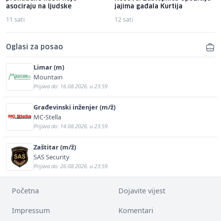
asociraju na ljudske
jajima gađala Kurtija
11 sati
12 sati
Oglasi za posao
Limar (m)
Mountain
Prijava do: 16.08.2026. u 23:59
Građevinski inženjer (m/ž)
MC-Stella
Prijava do: 14.08.2026. u 23:59
Zaštitar (m/ž)
SAS Security
Prijava do: 26.08.2026. u 23:59
Početna
Dojavite vijest
Impressum
Komentari