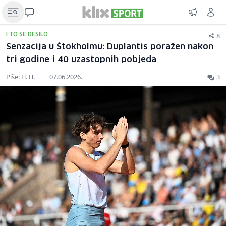
8
I TO SE DESILO
Senzacija u Štokholmu: Duplantis poražen nakon
tri godine i 40 uzastopnih pobjeda
Piše: H. H.
|
07.06.2026.
3