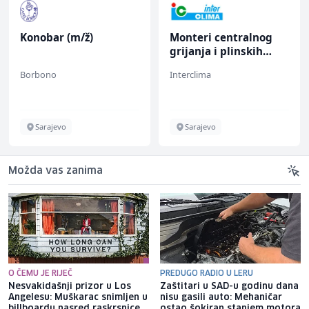
Konobar (m/ž)
Monteri centralnog
grijanja i plinskih
instalacija (m)
Borbono
Interclima
Sarajevo
Sarajevo
Možda vas zanima
O ČEMU JE RIJEČ
PREDUGO RADIO U LERU
Nesvakidašnji prizor u Los
Zaštitari u SAD-u godinu dana
Angelesu: Muškarac snimljen u
nisu gasili auto: Mehaničar
billboardu nasred raskrsnice
ostao šokiran stanjem motora