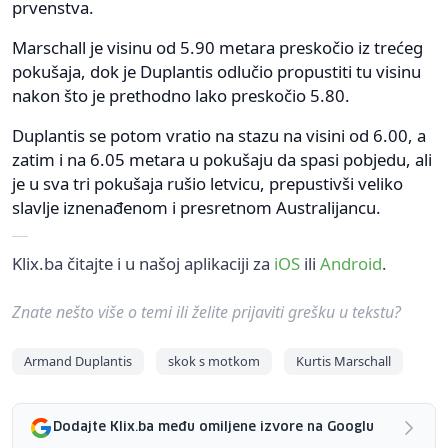
prvenstva.
Marschall je visinu od 5.90 metara preskočio iz trećeg
pokušaja, dok je Duplantis odlučio propustiti tu visinu
nakon što je prethodno lako preskočio 5.80.
Duplantis se potom vratio na stazu na visini od 6.00, a
zatim i na 6.05 metara u pokušaju da spasi pobjedu, ali
je u sva tri pokušaja rušio letvicu, prepustivši veliko
slavlje iznenađenom i presretnom Australijancu.
Klix.ba čitajte i u našoj aplikaciji za
iOS
ili
Android
.
Znate nešto više o temi ili želite prijaviti grešku u tekstu?
Armand Duplantis
skok s motkom
Kurtis Marschall
Dodajte Klix.ba među omiljene izvore na Googlu