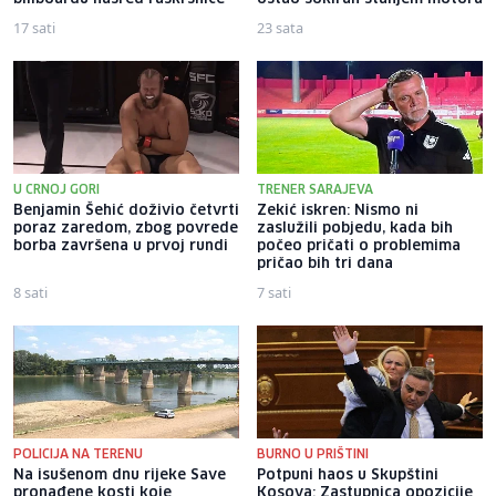
17 sati
23 sata
U CRNOJ GORI
TRENER SARAJEVA
Benjamin Šehić doživio četvrti
Zekić iskren: Nismo ni
poraz zaredom, zbog povrede
zaslužili pobjedu, kada bih
borba završena u prvoj rundi
počeo pričati o problemima
pričao bih tri dana
8 sati
7 sati
POLICIJA NA TERENU
BURNO U PRIŠTINI
Na isušenom dnu rijeke Save
Potpuni haos u Skupštini
pronađene kosti koje
Kosova: Zastupnica opozicije