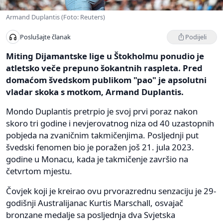
Armand Duplantis (Foto: Reuters)
Podijeli
Poslušajte članak
Miting Dijamantske lige u Štokholmu ponudio je
atletsko veče prepuno šokantnih raspleta. Pred
domaćom švedskom publikom "pao" je apsolutni
vladar skoka s motkom, Armand Duplantis.
Mondo Duplantis pretrpio je svoj prvi poraz nakon
skoro tri godine i nevjerovatnog niza od 40 uzastopnih
pobjeda na zvaničnim takmičenjima. Posljednji put
švedski fenomen bio je poražen još 21. jula 2023.
godine u Monacu, kada je takmičenje završio na
četvrtom mjestu.
Čovjek koji je kreirao ovu prvorazrednu senzaciju je 29-
godišnji Australijanac Kurtis Marschall, osvajač
bronzane medalje sa posljednja dva Svjetska