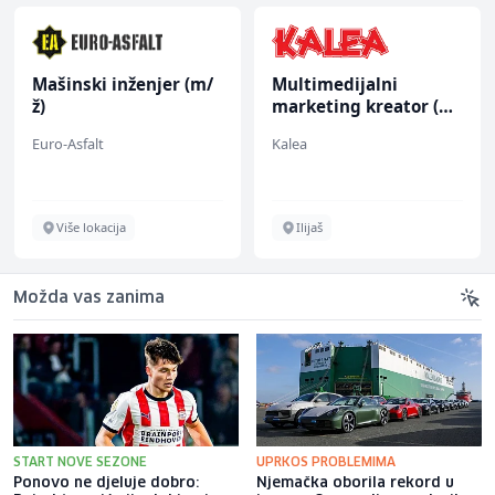
Mašinski inženjer (m/
Multimedijalni
ž)
marketing kreator (m/
ž)
Euro-Asfalt
Kalea
Više lokacija
Ilijaš
Možda vas zanima
START NOVE SEZONE
UPRKOS PROBLEMIMA
Ponovo ne djeluje dobro:
Njemačka oborila rekord u