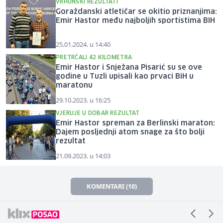
VRHUNSKI REZULTATI
Goraždanski atletičar se okitio priznanjima:
Emir Hastor među najboljih sportistima BIH
25.01.2024. u 14:40
PRETRČALI 42 KILOMETRA
Emir Hastor i Snježana Pisarić su se ove
godine u Tuzli upisali kao prvaci BiH u
maratonu
29.10.2023. u 16:25
VJERUJE U DOBAR REZULTAT
Emir Hastor spreman za Berlinski maraton:
Dajem posljednji atom snage za što bolji
rezultat
21.09.2023. u 14:03
KOMENTARI (10)