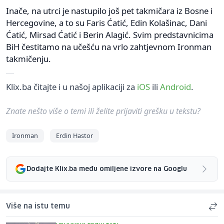
Inače, na utrci je nastupilo još pet takmičara iz Bosne i
Hercegovine, a to su Faris Ćatić, Edin Kolašinac, Dani
Ćatić, Mirsad Ćatić i Berin Alagić. Svim predstavnicima
BiH čestitamo na učešću na vrlo zahtjevnom Ironman
takmičenju.
Klix.ba čitajte i u našoj aplikaciji za
iOS
ili
Android
.
Znate nešto više o temi ili želite prijaviti grešku u tekstu?
Ironman
Erdin Hastor
Dodajte Klix.ba među omiljene izvore na Googlu
Više na istu temu