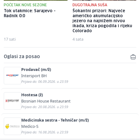
POČETAK NOVE SEZONE
DUGOTRAJNA SUŠA
Tok utakmice: Sarajevo -
Šokantni prizori: Najveće
Radnik 0:0
američko akumulacijsko
jezero na najnižem nivou
ikada, kriza pogodila i rijeku
Colorado
17 sati
4 sata
Oglasi za posao
Prodavač (m/ž)
Intersport BH
Prijava do: 06.09.2026. u 23:59
Hostesa (ž)
Bosnian House Restaurant
Prijava do: 20.08.2026. u 23:59
Medicinska sestra - Tehničar (m/ž)
Medico-S
Prijava do: 16.08.2026. u 23:59