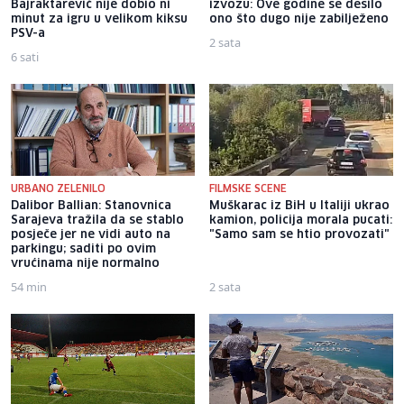
Bajraktarević nije dobio ni
izvozu: Ove godine se desilo
minut za igru u velikom kiksu
ono što dugo nije zabilježeno
PSV-a
2 sata
6 sati
URBANO ZELENILO
FILMSKE SCENE
Dalibor Ballian: Stanovnica
Muškarac iz BiH u Italiji ukrao
Sarajeva tražila da se stablo
kamion, policija morala pucati:
posječe jer ne vidi auto na
"Samo sam se htio provozati"
parkingu; saditi po ovim
vrućinama nije normalno
54 min
2 sata