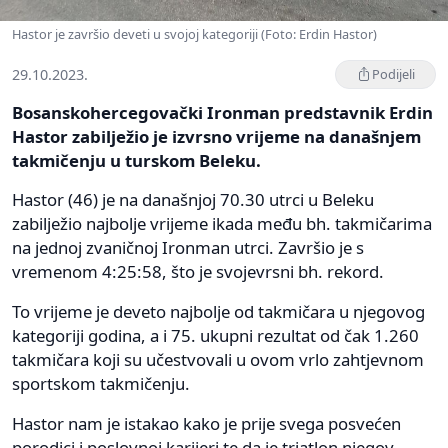
Hastor je završio deveti u svojoj kategoriji (Foto: Erdin Hastor)
29.10.2023.
Podijeli
Bosanskohercegovački Ironman predstavnik Erdin
Hastor zabilježio je izvrsno vrijeme na današnjem
takmičenju u turskom Beleku.
Hastor (46) je na današnjoj 70.30 utrci u Beleku
zabilježio najbolje vrijeme ikada među bh. takmičarima
na jednoj zvaničnoj Ironman utrci. Završio je s
vremenom 4:25:58, što je svojevrsni bh. rekord.
To vrijeme je deveto najbolje od takmičara u njegovog
kategoriji godina, a i 75. ukupni rezultat od čak 1.260
takmičara koji su učestvovali u ovom vrlo zahtjevnom
sportskom takmičenju.
Hastor nam je istakao kako je prije svega posvećen
porodici i poslovnoj karijeri te da je triatlon njegov