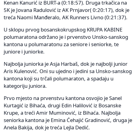
Kenan Kanurić iz BURT-a (0:18:57). Druga trkačica na
5K je Jovana Radulović iz AK Prnjavor( 0:20:17), dok je
treća Naomi Manđeralo, AK Runners Livno (0:21:37).
U sklopu prvog bosanskokrupskog KRUPA KABINE
polumaratona održano je i prvenstvo Unsko-sanskog
kantona u polumaratonu za seniore i seniorke, te
juniore i juniorke.
Najbolja juniorka je Asja Harbaš, dok je najbolji junior
Aris Kulenović. Oni su ujedno i jedini sa Unsko-sanskog
kantona koji su trčali polumaraton, a spadaju u
kategoriju juniora.
Prvo mjesto na prvenstvu kantona osvojio je Sanel
Kurtagić iz Bihaća, drugi Edin Halilović iz Bosanske
Krupe, a treći Amir Muminović, iz Bihaća. Najbolja
seniorka kantona je Emina Ćehajić Gradinović, druga je
Anela Bakija, dok je treća Lejla Dedić.