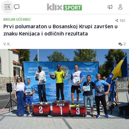
161
BROJNI UČESNICI
Prvi polumaraton u Bosanskoj Krupi završen u
znaku Kenijaca i odličnih rezultata
V. K.
2