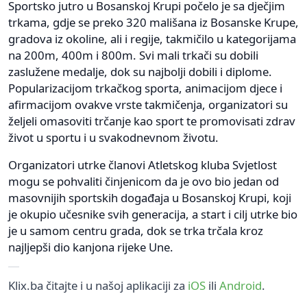
Sportsko jutro u Bosanskoj Krupi počelo je sa dječjim
trkama, gdje se preko 320 mališana iz Bosanske Krupe,
gradova iz okoline, ali i regije, takmičilo u kategorijama
na 200m, 400m i 800m. Svi mali trkači su dobili
zaslužene medalje, dok su najbolji dobili i diplome.
Popularizacijom trkačkog sporta, animacijom djece i
afirmacijom ovakve vrste takmičenja, organizatori su
željeli omasoviti trčanje kao sport te promovisati zdrav
život u sportu i u svakodnevnom životu.
Organizatori utrke članovi Atletskog kluba Svjetlost
mogu se pohvaliti činjenicom da je ovo bio jedan od
masovnijih sportskih događaja u Bosanskoj Krupi, koji
je okupio učesnike svih generacija, a start i cilj utrke bio
je u samom centru grada, dok se trka trčala kroz
najljepši dio kanjona rijeke Une.
Klix.ba čitajte i u našoj aplikaciji za
iOS
ili
Android
.