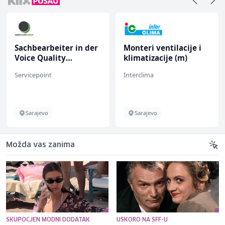
Sachbearbeiter in der
Monteri ventilacije i
Voice Quality
klimatizacije (m)
Management (m/w)
Servicepoint
Interclima
Sarajevo
Sarajevo
Možda vas zanima
SKUPOCJEN MODNI DODATAK
USKORO NA SFF-U