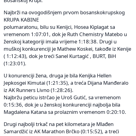
Bosanskoj Krupi.
Najbrži na ovogodišnjem prvom bosanskokrupskog
KRUPA KABINE
polumaratonu, bilu su Kenijci, Hosea Kiplagat sa
vremenom 1:07:01, dok je Ruth Chemistry Matebo u
ženskoj kategoriji imala vrijeme 1:18:38. Drugi u
muškoj konkurenciji je Mathew Koskei, takođe iz Kenije
( 1:12:43), dok je treći Sanel Kurtagić , BURT, BiH
(1:23:01).
U konurenciji žena, druga je bila Kenijka Hellen
Jepkosgei Kimutai (1:21:35), a treća Dijana Manđeralo
iz AK Runners Livno (1:28:26).
Najbržu peticu istrčao je Uroš Gutić, sa vremenom
0:15:36, dok je u ženskoj konkurenciji najbolja bila
Magdalena Katana sa prolaznim vremenom 0:20:10.
Drugi najbolji trkač na pet kilometara je Mlađen
Samardžić iz AK Marathon Brčko (0:15:52), a treći