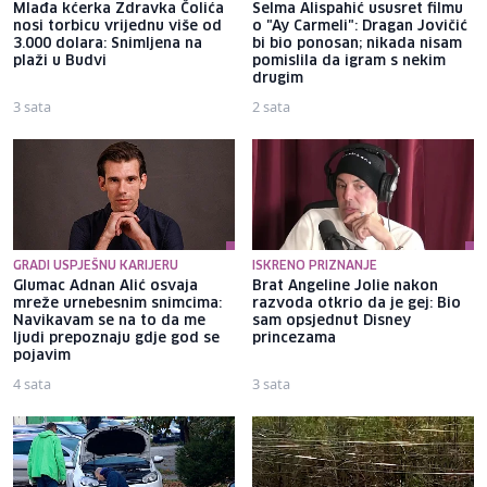
Mlađa kćerka Zdravka Čolića
Selma Alispahić ususret filmu
nosi torbicu vrijednu više od
o "Ay Carmeli": Dragan Jovičić
3.000 dolara: Snimljena na
bi bio ponosan; nikada nisam
plaži u Budvi
pomislila da igram s nekim
drugim
3 sata
2 sata
GRADI USPJEŠNU KARIJERU
ISKRENO PRIZNANJE
Glumac Adnan Alić osvaja
Brat Angeline Jolie nakon
mreže urnebesnim snimcima:
razvoda otkrio da je gej: Bio
Navikavam se na to da me
sam opsjednut Disney
ljudi prepoznaju gdje god se
princezama
pojavim
4 sata
3 sata