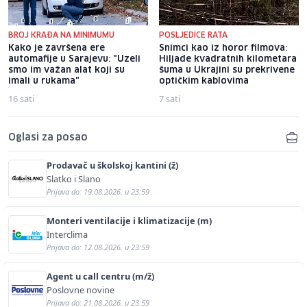
BROJ KRAĐA NA MINIMUMU
POSLJEDICE RATA
Kako je završena ere
Snimci kao iz horor filmova:
automafije u Sarajevu: "Uzeli
Hiljade kvadratnih kilometara
smo im važan alat koji su
šuma u Ukrajini su prekrivene
imali u rukama"
optičkim kablovima
16 sati
7 sati
Oglasi za posao
Prodavač u školskoj kantini (ž)
Slatko i Slano
Prijava do: 19.08.2026. u 23:59
Monteri ventilacije i klimatizacije (m)
Interclima
Prijava do: 12.08.2026. u 23:59
Agent u call centru (m/ž)
Poslovne novine
Prijava do: 21.08.2026. u 23:59