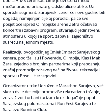
dobila AIMS certifikat, čime je uvrštena među
međunarodno priznate gradske ulične utrke. Uz
sportski segment, Sarajevski cener će i ove godine biti
događaj namijenjen cijeloj porodici, pa će sve
posjetioce ispred Olimpijske arene Zetra očekivati
koncertni i zabavni program, stvarajući jedinstvenu
atmosferu u kojoj se sport, zabava i zajedništvo
susreću na jednom mjestu.
Realizaciju ovogodišnjeg Imlek Impact Sarajevskog
cenera, podržali su i Powerade, Olimpija, Klas i Mak
Zara, zajedno s brojnim partnerima koji prepoznaju
značaj promocije zdravog načina života, rekreacije i
sporta u Bosni i Hercegovini.
Organizator utrke Udruženje Marathon Sarajevo, već
skoro dvije decenije promoviše rekreativno trčanje,
zdrav život i urbani turizam kroz događaje poput
Sarajevskog polumaratona i Run Fest Sarajevo te
Sarajevo Running Club.