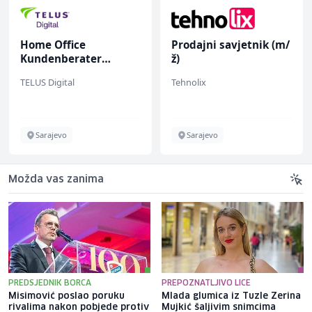
Home Office
Prodajni savjetnik (m/
Kundenberater
ž)
(m/w/d) für Vattenfall
TELUS Digital
Tehnolix
Sarajevo
Sarajevo
Možda vas zanima
PREDSJEDNIK BORCA
PREPOZNATLJIVO LICE
Misimović poslao poruku
Mlada glumica iz Tuzle Zerina
rivalima nakon pobjede protiv
Mujkić šaljivim snimcima