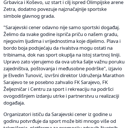
Grbavica i Koševo, uz start i cilj ispred Olimpijske arene
Zetra, dodatno povezuje najznačajnije sportske
simbole glavnog grada.
"Sarajevski cener odavno nije samo sportski događaj.
Želimo da svake godine ispriča priču o našem gradu,
njegovim ljudima i vrijednostima koje dijelimo. Plava i
bordo boja podsjećaju da rivalstva mogu ostati na
tribinama, dok nas sport okuplja na istoj startnoj liniji.
Upravo zato vjerujemo da ova utrka šalje važnu poruku
zajedništva, poštovanja i međusobne podrške", izjavio
je Elvedin Tunović, izvršni direktor Udruženja Marathon
Sarajevo te se posebno zahvalio FK Sarajevo, FK
Željezničar i Centru za sport i rekreaciju na podršci
ovogodišnjem izdanju utrke i partnerstvu u realizaciji
događaja.
Organizatori ističu da Sarajevski cener iz godine u
godinu potvrđuje da sport može biti mnogo više od
takmičenja, platforma za promociju zdravih životnih