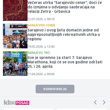
Večeras utrka "Sarajevski cener", doći će
do izmjena u odvijanju saobraćaja na
relaciji Zetra - Grbavica
12.07.2026. u 08:16
SARAJEVSKI CENER
Sarajevo i ovog ljeta domaćin jedne od
najprepoznatljivijih rekreativnih utrka u
regionu
19.05.2026. u 12:40
SARAJEVO TRČI
Sve je spremno za start 7. Sarajevo
Marathona, koji će se ove godine održati
25. i 26. aprila
17.04.2026. u 09:00
KOMENTARI (4)