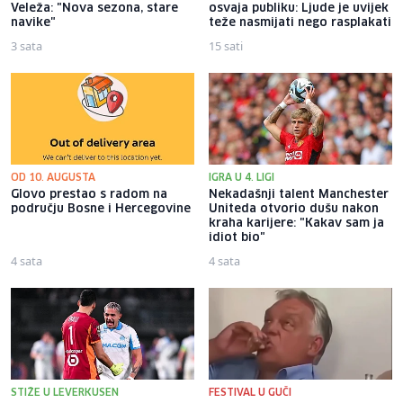
Veleža: "Nova sezona, stare
osvaja publiku: Ljude je uvijek
navike"
teže nasmijati nego rasplakati
3 sata
15 sati
OD 10. AUGUSTA
IGRA U 4. LIGI
Glovo prestao s radom na
Nekadašnji talent Manchester
području Bosne i Hercegovine
Uniteda otvorio dušu nakon
kraha karijere: "Kakav sam ja
idiot bio"
4 sata
4 sata
STIŽE U LEVERKUSEN
FESTIVAL U GUČI