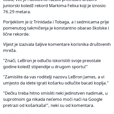
juniorski koledž rekord Markima Felixa koji je iznosio
76.29 metara.
Porijeklom je iz Trinidada i Tobaga, a i sedmicama prije
pomenutog takmičenja je konstantno obarao školske i
lične rekorde.
Vijest je izazvala šaljive komentare korisnika društvenih
mreža.
"Znači, LeBron je odlučio iskoristiti svoje preostale
godine koledž stipendije u drugom sportu!"
"Zamislite da vas roditelji nazovu LeBron James, a vi
umjesto da idete igrati košarku odlučite bacati koplja."
"Dečku treba hitno smisliti neki jedinstven nadimak, u
suprotnom ga nikada nećemo moći naći na Google
pretrazi od košarkaša!", neki su od komentara.