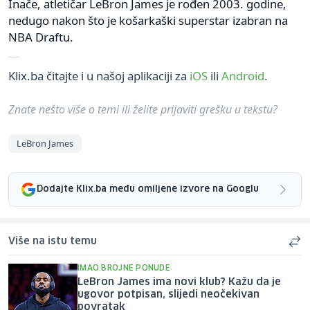
Inače, atletičar LeBron James je rođen 2003. godine,
nedugo nakon što je košarkaški superstar izabran na
NBA Draftu.
Klix.ba čitajte i u našoj aplikaciji za
iOS
ili
Android
.
Znate nešto više o temi ili želite prijaviti grešku u tekstu?
LeBron James
Dodajte Klix.ba među omiljene izvore na Googlu
Više na istu temu
IMAO BROJNE PONUDE
LeBron James ima novi klub? Kažu da je
ugovor potpisan, slijedi neočekivan
povratak