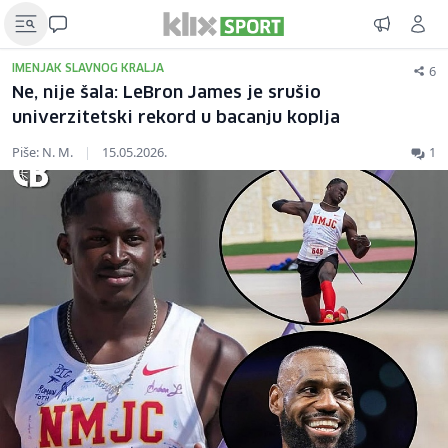
6
IMENJAK SLAVNOG KRALJA
Ne, nije šala: LeBron James je srušio
univerzitetski rekord u bacanju koplja
Piše: N. M.
|
15.05.2026.
1