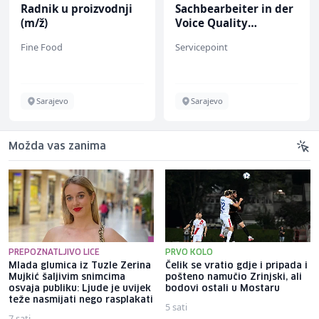
Radnik u proizvodnji
Sachbearbeiter in der
(m/ž)
Voice Quality
Management (m/w)
Fine Food
Servicepoint
Sarajevo
Sarajevo
Možda vas zanima
PREPOZNATLJIVO LICE
PRVO KOLO
Mlada glumica iz Tuzle Zerina
Čelik se vratio gdje i pripada i
Mujkić šaljivim snimcima
pošteno namučio Zrinjski, ali
osvaja publiku: Ljude je uvijek
bodovi ostali u Mostaru
teže nasmijati nego rasplakati
5 sati
7 sati