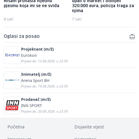
Nisam pronašla nijednu
upali u market i odnijeli
pjesmu koja mi se ne sviđa
320.000 eura, policija traga za
njima
8 sati
7 sati
Oglasi za posao
Projektant (m/ž)
Eurokon
Prijava do: 13.08.2026. u 23:59
Snimatelj (m/ž)
Arena Sport BH
Prijava do: 14.08.2026. u 23:59
Prodavač (m/ž)
INN SPORT
Prijava do: 20.08.2026. u 23:59
Početna
Dojavite vijest