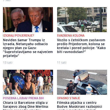
IZIGRALI POVJERENJE?
SVADBENA KOLONA
Neviđen šamar Trumpu iz
Vozilo s četničkom zastavom
Izraela, Netanyahu odbacio
prošlo Prijedorom, kolona se
njegov plan za Gazu:
kretala i pored policije: "Kako
"Suprotstavljamo se najvećem
biti ravnodušan?"
prijatelju"
13 sati
11 sati
POSEBNA LJUBAV PREMA BIH
OPASNO STANJE
Chiara iz Barcelone stigla u
Filmska pljačka u centru
Sarajevo zbog Dine Merlina:
Budve: Maskirani razbojnici