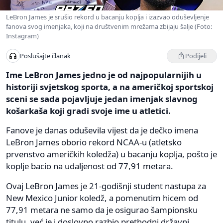
LeBron James je srušio rekord u bacanju koplja i izazvao oduševljenje
fanova svog imenjaka, koji na društvenim mrežama zbijaju šalje (Foto:
Instagram)
Podijeli
Poslušajte članak
Ime LeBron James jedno je od najpopularnijih u
historiji svjetskog sporta, a na američkoj sportskoj
sceni se sada pojavljuje jedan imenjak slavnog
košarkaša koji gradi svoje ime u atletici.
Fanove je danas oduševila vijest da je dečko imena
LeBron James oborio rekord NCAA-u (atletsko
prvenstvo američkih koledža) u bacanju koplja, pošto je
koplje bacio na udaljenost od 77,91 metara.
Ovaj LeBron James je 21-godišnji student nastupa za
New Mexico Junior koledž, a pomenutim hicem od
77,91 metara ne samo da je osigurao šampionsku
titulu, već je i doslovno razbio prethodni državni