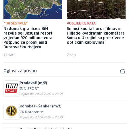
"TRI SESTRICE"
POSLJEDICE RATA
Nadomak granice s BiH
Snimci kao iz horor filmova:
razvija se luksuzni resort
Hiljade kvadratnih kilometara
vrijedan 920 miliona eura:
šuma u Ukrajini su prekrivene
Potpuno će promijeniti
optičkim kablovima
Dubrovačku rivijeru
12 sati
7 sati
Oglasi za posao
Prodavač (m/ž)
INN SPORT
Prijava do: 20.08.2026. u 23:59
Konobar - Šanker (m/ž)
CK Ristorante
Prijava do: 23.08.2026. u 23:59