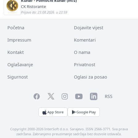
Kuhar - Pomoćni kuhar (m/ž)
CK Ristorante
Prijava do: 23.08.2026. u 23:59
Početna
Dojavite vijest
Impressum
Komentari
Kontakt
O nama
Oglašavanje
Privatnost
Sigurnost
Oglasi za posao
Facebook
YouTube
LinkedIn
Twitter
Instagram
RSS
App Store
Google Play
Copyright 2000-2026 InterSoft d.o.o. Sarajevo. ISSN 2566-3771. Sva prava
zadržana. Zabranjeno preuzimanje sadržaja bez dozvole izdavača.