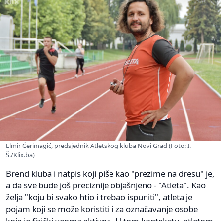
Elmir Ćerimagić, predsjednik Atletskog kluba Novi Grad (Foto: I.
Š./Klix.ba)
Brend kluba i natpis koji piše kao "prezime na dresu" je,
a da sve bude još preciznije objašnjeno - "Atleta". Kao
želja "koju bi svako htio i trebao ispuniti", atleta je
pojam koji se može koristiti i za označavanje osobe
koja je fizički veoma aktivna. U tom kontekstu, atletom