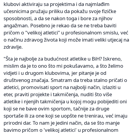
klubovi aktiviraju sa projektima i da najmlađim
učesnicima pružaju priliku da pokažu svoje fizičke
sposobnosti, a da se nakon toga i bore za njihov
angažman. Posebno je rekao da se ne treba baviti
pričom o "velikoj atletici" u profesionalnom smislu, već
o načinu zdravog života koji može imati veliki utjecaj na
zdravlje.
"Šta je najbolje za budućnost atletike u BiH? Iskreno,
mislim da je to ono što mi pokušavamo, a što želimo
vidjeti i u drugom klubovima, jer pitanje je od
društvenog značaja. Smatram da treba stalno pričati o
atletici, promovisati sport na najbolji način, izlaziti u
eter, praviti projekte i takmičenja, nuditi što više
atletike i njenjih takmičenja u kojoj mogu pobijediti oni
koji se ne bave ovim sportom, tačnije za druge
sportaše ili za one koji se uopšte ne trenirau, već imaju
prirodni dar. To nam je jedini način, da se što manje
bavimo pričom o 'velikoj atletici' u profesionalnom