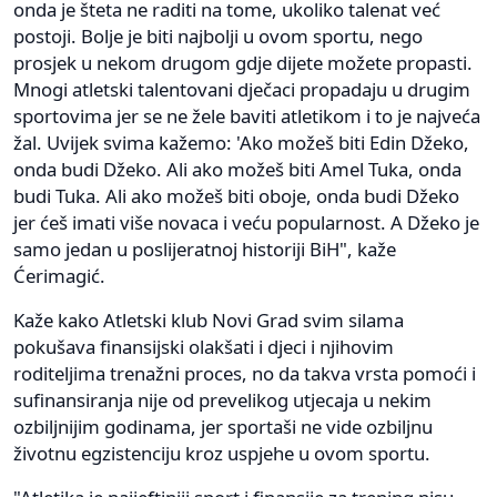
onda je šteta ne raditi na tome, ukoliko talenat već
postoji. Bolje je biti najbolji u ovom sportu, nego
prosjek u nekom drugom gdje dijete možete propasti.
Mnogi atletski talentovani dječaci propadaju u drugim
sportovima jer se ne žele baviti atletikom i to je najveća
žal. Uvijek svima kažemo: 'Ako možeš biti Edin Džeko,
onda budi Džeko. Ali ako možeš biti Amel Tuka, onda
budi Tuka. Ali ako možeš biti oboje, onda budi Džeko
jer ćeš imati više novaca i veću popularnost. A Džeko je
samo jedan u poslijeratnoj historiji BiH", kaže
Ćerimagić.
Kaže kako Atletski klub Novi Grad svim silama
pokušava finansijski olakšati i djeci i njihovim
roditeljima trenažni proces, no da takva vrsta pomoći i
sufinansiranja nije od prevelikog utjecaja u nekim
ozbiljnijim godinama, jer sportaši ne vide ozbiljnu
životnu egzistenciju kroz uspjehe u ovom sportu.