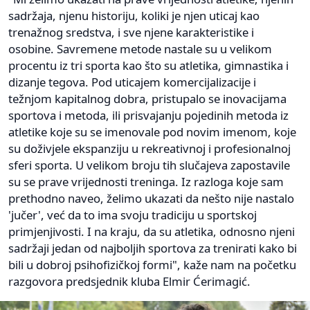
sadržaja, njenu historiju, koliki je njen uticaj kao
trenažnog sredstva, i sve njene karakteristike i
osobine. Savremene metode nastale su u velikom
procentu iz tri sporta kao što su atletika, gimnastika i
dizanje tegova. Pod uticajem komercijalizacije i
težnjom kapitalnog dobra, pristupalo se inovacijama
sportova i metoda, ili prisvajanju pojedinih metoda iz
atletike koje su se imenovale pod novim imenom, koje
su doživjele ekspanziju u rekreativnoj i profesionalnoj
sferi sporta. U velikom broju tih slučajeva zapostavile
su se prave vrijednosti treninga. Iz razloga koje sam
prethodno naveo, želimo ukazati da nešto nije nastalo
'jučer', već da to ima svoju tradiciju u sportskoj
primjenjivosti. I na kraju, da su atletika, odnosno njeni
sadržaji jedan od najboljih sportova za trenirati kako bi
bili u dobroj psihofizičkoj formi", kaže nam na početku
razgovora predsjednik kluba Elmir Ćerimagić.