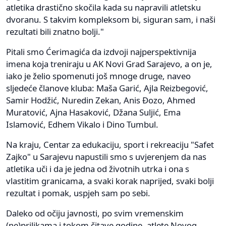
atletika drastično skočila kada su napravili atletsku
dvoranu. S takvim kompleksom bi, siguran sam, i naši
rezultati bili znatno bolji."
Pitali smo Ćerimagića da izdvoji najperspektivnija
imena koja treniraju u AK Novi Grad Sarajevo, a on je,
iako je želio spomenuti još mnoge druge, naveo
sljedeće članove kluba: Maša Garić, Ajla Reizbegović,
Samir Hodžić, Nuredin Zekan, Anis Đozo, Ahmed
Muratović, Ajna Hasaković, Džana Suljić, Ema
Islamović, Edhem Vikalo i Dino Tumbul.
Na kraju, Centar za edukaciju, sport i rekreaciju "Safet
Zajko" u Sarajevu napustili smo s uvjerenjem da nas
atletika uči i da je jedna od životnih utrka i ona s
vlastitim granicama, a svaki korak naprijed, svaki bolji
rezultat i pomak, uspjeh sam po sebi.
Daleko od očiju javnosti, po svim vremenskim
(ne)prilikama i tokom čitave godine, atlete Novog