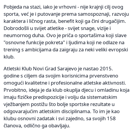
Pobjeda na stazi, iako je vrhovni - nije krajnji cilj ovog
sporta, već je i putovanje prema samospoznaji, razvoju
karaktera i ličnog rasta, benefit koji ga čini drugačijim.
Dobrodošli u svijet atletike - svijet snage, vizije i
neumornog duha. Ovo je priča o sportašima koji slave
"osnovne funkcije pokreta" i ljudima koji ne odlaze na
trening s ambicijama da zaigraju za neki veliki evropski
klub.
Atletski Klub Novi Grad Sarajevo je nastao 2015.
godine s ciljem da svojim korisnicima prvenstveno
omogući kvalitetne i profesionalne atletske aktivnosti.
Prvobitno, ideja je da klub okuplja djecu i omladinu koja
imaju fizičke predispozicije i volju da sistematskim
vježbanjem postižu što bolje sportske rezultate u
odgovarajućim atletskim disciplinama. To im je kao
klubu osnovni zadatak i svi zajedno, sa svojih 158
članova, odlično ga obavljaju.