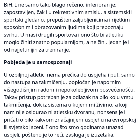
BiH. I ne samo tako blago rečeno, inferioran je:
zapostavljen, čak i u rekreativnim smislu, a sistemski i
sportski gledano, prepušten zaljubljenicima i rijetkim
sposobnim i obrazovanim ljudima koji prepoznaju
svrhu. U masi drugih sportova i ono što bi atletiku
moglo činiti znatno popularnijom, a ne čini, jedan je i
od najjeftinijih za treniranje.
Pobjeda je u samospoznaji
U ozbiljnoj atletici nema prečica do uspjeha i put, samo
do nastupa na takmičenju, popločan je napornim
višegodišnjim radom i nepokolebljivom posvećenošću.
Takav pristup potreban je za odlazak na bilo koju vrstu
takmičenja, dok iz sistema u kojem mi živimo, a koji
nam nije osigurao ni atletsku dvoranu, nonsens je i
pričati o bilo kakvom značajnijem uspjehu na evropskoj
ili svjetskoj sceni. I ono što smo godinama unazad
uspjeli, pošteno je to reći, zasluga je izuzetaka.