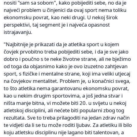
nositi "sam sa sobom", kako pobijediti sebe, no da je
najveći problem u činjenici da ovaj sport nema toliku
ekonomsku povrat, kao neki drugi. U nekoj širok
perspektivi, taj segment je i najveća opasnost
istrajavanju.
"Najbitnije je prikazati da je atletika sport u kojem
čovjek prvobitno treba pobijediti sebe, i da je sve jako
dobro i poučno s te neke životne strane, ali ne bježimo
od toga da objasnimo kako je ovo izuzetno zahtjevan
sport, s fizičke i mentalne strane, koji ima veliki utjecaj
na čovjekov mentalitet. Problem je, u konačnici svega,
to što atletika nema garantovanu ekonomsku povrat,
kao u nekim drugim sportovima, a još jedna stvar i
ništa manje bitna, vi možete biti 20. u svijetu u nekoj
atletskoj disciplini, ali nećete biti popularni zbog tog
rezultata. Sve to treba prilagoditi na jedan zdrav način
te vidjeti da li se tu može roditi ljubav. Za atletiku ili bilo
koju atletsku disciplinu nije lagano biti talentovan, a