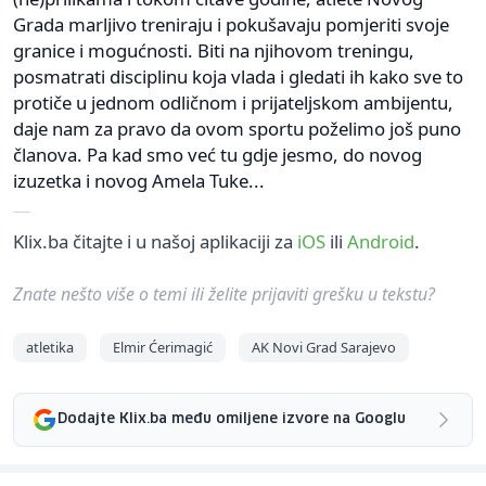
Grada marljivo treniraju i pokušavaju pomjeriti svoje
granice i mogućnosti. Biti na njihovom treningu,
posmatrati disciplinu koja vlada i gledati ih kako sve to
protiče u jednom odličnom i prijateljskom ambijentu,
daje nam za pravo da ovom sportu poželimo još puno
članova. Pa kad smo već tu gdje jesmo, do novog
izuzetka i novog Amela Tuke...
Klix.ba čitajte i u našoj aplikaciji za
iOS
ili
Android
.
Znate nešto više o temi ili želite prijaviti grešku u tekstu?
atletika
Elmir Ćerimagić
AK Novi Grad Sarajevo
Dodajte Klix.ba među omiljene izvore na Googlu