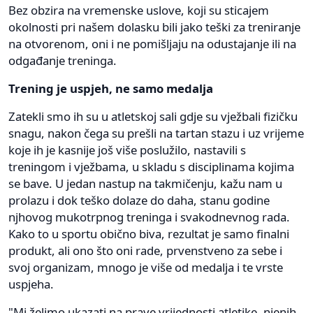
Bez obzira na vremenske uslove, koji su sticajem
okolnosti pri našem dolasku bili jako teški za treniranje
na otvorenom, oni i ne pomišljaju na odustajanje ili na
odgađanje treninga.
Trening je uspjeh, ne samo medalja
Zatekli smo ih su u atletskoj sali gdje su vježbali fizičku
snagu, nakon čega su prešli na tartan stazu i uz vrijeme
koje ih je kasnije još više poslužilo, nastavili s
treningom i vježbama, u skladu s disciplinama kojima
se bave. U jedan nastup na takmičenju, kažu nam u
prolazu i dok teško dolaze do daha, stanu godine
njhovog mukotrpnog treninga i svakodnevnog rada.
Kako to u sportu obično biva, rezultat je samo finalni
produkt, ali ono što oni rade, prvenstveno za sebe i
svoj organizam, mnogo je više od medalja i te vrste
uspjeha.
"Mi želimo ukazati na prave vrijednosti atletike, njenih