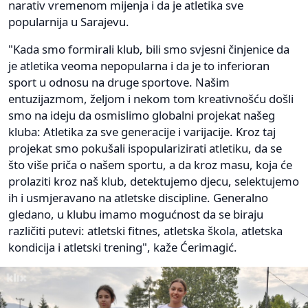
narativ vremenom mijenja i da je atletika sve
popularnija u Sarajevu.
"Kada smo formirali klub, bili smo svjesni činjenice da
je atletika veoma nepopularna i da je to inferioran
sport u odnosu na druge sportove. Našim
entuzijazmom, željom i nekom tom kreativnošću došli
smo na ideju da osmislimo globalni projekat našeg
kluba: Atletika za sve generacije i varijacije. Kroz taj
projekat smo pokušali ispopularizirati atletiku, da se
što više priča o našem sportu, a da kroz masu, koja će
prolaziti kroz naš klub, detektujemo djecu, selektujemo
ih i usmjeravano na atletske discipline. Generalno
gledano, u klubu imamo mogućnost da se biraju
različiti putevi: atletski fitnes, atletska škola, atletska
kondicija i atletski trening", kaže Ćerimagić.