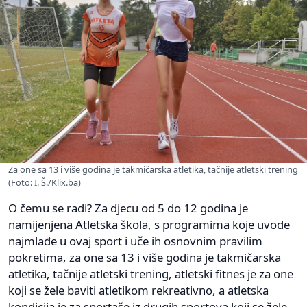
Za one sa 13 i više godina je takmičarska atletika, tačnije atletski trening
(Foto: I. Š./Klix.ba)
O čemu se radi? Za djecu od 5 do 12 godina je
namijenjena Atletska škola, s programima koje uvode
najmlađe u ovaj sport i uče ih osnovnim pravilim
pokretima, za one sa 13 i više godina je takmičarska
atletika, tačnije atletski trening, atletski fitnes je za one
koji se žele baviti atletikom rekreativno, a atletska
kondicija je za sportaše iz drugih sportova koji se žele