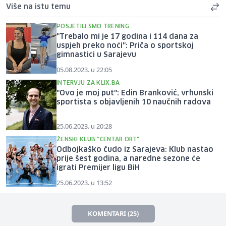
Više na istu temu
POSJETILI SMO TRENING
"Trebalo mi je 17 godina i 114 dana za
uspjeh preko noći": Priča o sportskoj
gimnastici u Sarajevu
05.08.2023. u 22:05
INTERVJU ZA KLIX.BA
"Ovo je moj put": Edin Branković, vrhunski
sportista s objavljenih 10 naučnih radova
25.06.2023. u 20:28
ŽENSKI KLUB "CENTAR ORT"
Odbojkaško čudo iz Sarajeva: Klub nastao
prije šest godina, a naredne sezone će
igrati Premijer ligu BiH
25.06.2023. u 13:52
KOMENTARI (25)