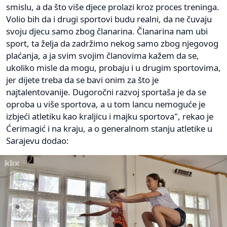
smislu, a da što više djece prolazi kroz proces treninga.
Volio bih da i drugi sportovi budu realni, da ne čuvaju
svoju djecu samo zbog članarina. Članarina nam ubi
sport, ta želja da zadržimo nekog samo zbog njegovog
plaćanja, a ja svim svojim članovima kažem da se,
ukoliko misle da mogu, probaju i u drugim sportovima,
jer dijete treba da se bavi onim za što je
najtalentovanije. Dugoročni razvoj sportaša je da se
oproba u više sportova, a u tom lancu nemoguće je
izbjeći atletiku kao kraljicu i majku sportova", rekao je
Ćerimagić i na kraju, a o generalnom stanju atletike u
Sarajevu dodao: