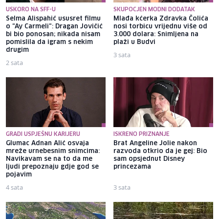
USKORO NA SFF-U
SKUPOCJEN MODNI DODATAK
Selma Alispahić ususret filmu
Mlađa kćerka Zdravka Čolića
o "Ay Carmeli": Dragan Jovičić
nosi torbicu vrijednu više od
bi bio ponosan; nikada nisam
3.000 dolara: Snimljena na
pomislila da igram s nekim
plaži u Budvi
drugim
3 sata
2 sata
GRADI USPJEŠNU KARIJERU
ISKRENO PRIZNANJE
Glumac Adnan Alić osvaja
Brat Angeline Jolie nakon
mreže urnebesnim snimcima:
razvoda otkrio da je gej: Bio
Navikavam se na to da me
sam opsjednut Disney
ljudi prepoznaju gdje god se
princezama
pojavim
4 sata
3 sata