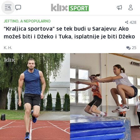
428
JEFTINO, A NEPOPULARNO
"Kraljica sportova" se tek budi u Sarajevu: Ako
možeš biti i Džeko i Tuka, isplatnije je biti Džeko
K. H.
25