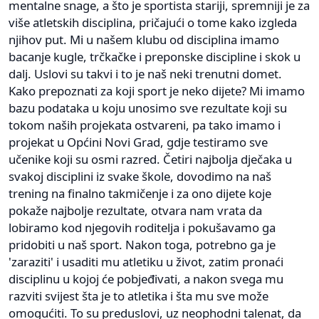
mentalne snage, a što je sportista stariji, spremniji je za
više atletskih disciplina, pričajući o tome kako izgleda
njihov put. Mi u našem klubu od disciplina imamo
bacanje kugle, trčkačke i preponske discipline i skok u
dalj. Uslovi su takvi i to je naš neki trenutni domet.
Kako prepoznati za koji sport je neko dijete? Mi imamo
bazu podataka u koju unosimo sve rezultate koji su
tokom naših projekata ostvareni, pa tako imamo i
projekat u Općini Novi Grad, gdje testiramo sve
učenike koji su osmi razred. Četiri najbolja dječaka u
svakoj disciplini iz svake škole, dovodimo na naš
trening na finalno takmičenje i za ono dijete koje
pokaže najbolje rezultate, otvara nam vrata da
lobiramo kod njegovih roditelja i pokušavamo ga
pridobiti u naš sport. Nakon toga, potrebno ga je
'zaraziti' i usaditi mu atletiku u život, zatim pronaći
disciplinu u kojoj će pobjeđivati, a nakon svega mu
razviti svijest šta je to atletika i šta mu sve može
omogućiti. To su preduslovi, uz neophodni talenat, da