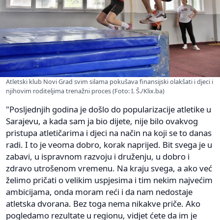
Atletski klub Novi Grad svim silama pokušava finansijski olakšati i djeci i
njihovim roditeljima trenažni proces (Foto: I. Š./Klix.ba)
"Posljednjih godina je došlo do popularizacije atletike u
Sarajevu, a kada sam ja bio dijete, nije bilo ovakvog
pristupa atletičarima i djeci na način na koji se to danas
radi. I to je veoma dobro, korak naprijed. Bit svega je u
zabavi, u ispravnom razvoju i druženju, u dobro i
zdravo utrošenom vremenu. Na kraju svega, a ako već
želimo pričati o velikim uspjesima i tim nekim najvećim
ambicijama, onda moram reći i da nam nedostaje
atletska dvorana. Bez toga nema nikakve priče. Ako
pogledamo rezultate u regionu, vidjet ćete da im je