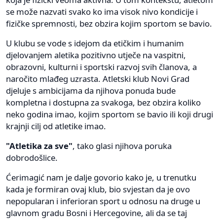
se može nazvati svako ko ima visok nivo kondicije i
fizičke spremnosti, bez obzira kojim sportom se bavio.
U klubu se vode s idejom da etičkim i humanim
djelovanjem aletika pozitivno utječe na vaspitni,
obrazovni, kulturni i sportski razvoj svih članova, a
naročito mlađeg uzrasta. Atletski klub Novi Grad
djeluje s ambicijama da njihova ponuda bude
kompletna i dostupna za svakoga, bez obzira koliko
neko godina imao, kojim sportom se bavio ili koji drugi
krajnji cilj od atletike imao.
"Atletika za sve"
, tako glasi njihova poruka
dobrodošlice.
Ćerimagić nam je dalje govorio kako je, u trenutku
kada je formiran ovaj klub, bio svjestan da je ovo
nepopularan i inferioran sport u odnosu na druge u
glavnom gradu Bosni i Hercegovine, ali da se taj