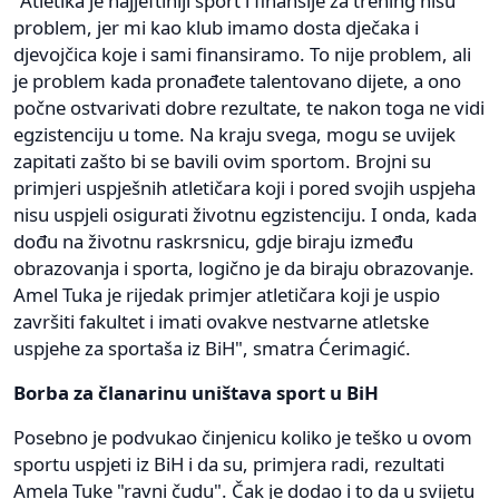
"Atletika je najjeftiniji sport i finansije za trening nisu
problem, jer mi kao klub imamo dosta dječaka i
djevojčica koje i sami finansiramo. To nije problem, ali
je problem kada pronađete talentovano dijete, a ono
počne ostvarivati dobre rezultate, te nakon toga ne vidi
egzistenciju u tome. Na kraju svega, mogu se uvijek
zapitati zašto bi se bavili ovim sportom. Brojni su
primjeri uspješnih atletičara koji i pored svojih uspjeha
nisu uspjeli osigurati životnu egzistenciju. I onda, kada
dođu na životnu raskrsnicu, gdje biraju između
obrazovanja i sporta, logično je da biraju obrazovanje.
Amel Tuka je rijedak primjer atletičara koji je uspio
završiti fakultet i imati ovakve nestvarne atletske
uspjehe za sportaša iz BiH", smatra Ćerimagić.
Borba za članarinu uništava sport u BiH
Posebno je podvukao činjenicu koliko je teško u ovom
sportu uspjeti iz BiH i da su, primjera radi, rezultati
Amela Tuke "ravni čudu". Čak je dodao i to da u svijetu