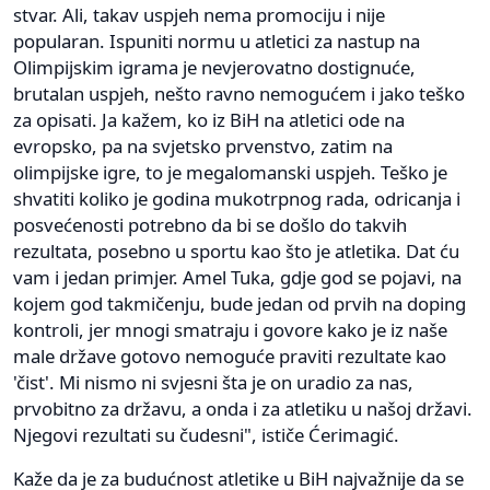
stvar. Ali, takav uspjeh nema promociju i nije
popularan. Ispuniti normu u atletici za nastup na
Olimpijskim igrama je nevjerovatno dostignuće,
brutalan uspjeh, nešto ravno nemogućem i jako teško
za opisati. Ja kažem, ko iz BiH na atletici ode na
evropsko, pa na svjetsko prvenstvo, zatim na
olimpijske igre, to je megalomanski uspjeh. Teško je
shvatiti koliko je godina mukotrpnog rada, odricanja i
posvećenosti potrebno da bi se došlo do takvih
rezultata, posebno u sportu kao što je atletika. Dat ću
vam i jedan primjer. Amel Tuka, gdje god se pojavi, na
kojem god takmičenju, bude jedan od prvih na doping
kontroli, jer mnogi smatraju i govore kako je iz naše
male države gotovo nemoguće praviti rezultate kao
'čist'. Mi nismo ni svjesni šta je on uradio za nas,
prvobitno za državu, a onda i za atletiku u našoj državi.
Njegovi rezultati su čudesni", ističe Ćerimagić.
Kaže da je za budućnost atletike u BiH najvažnije da se