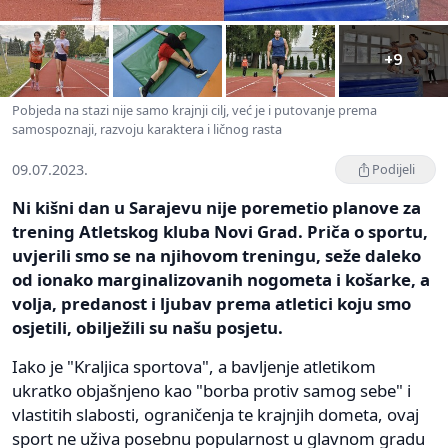
+9
Pobjeda na stazi nije samo krajnji cilj, već je i putovanje prema
samospoznaji, razvoju karaktera i ličnog rasta
09.07.2023.
Podijeli
Ni kišni dan u Sarajevu nije poremetio planove za
trening Atletskog kluba Novi Grad. Priča o sportu,
uvjerili smo se na njihovom treningu, seže daleko
od ionako marginalizovanih nogometa i košarke, a
volja, predanost i ljubav prema atletici koju smo
osjetili, obilježili su našu posjetu.
Iako je "Kraljica sportova", a bavljenje atletikom
ukratko objašnjeno kao "borba protiv samog sebe" i
vlastitih slabosti, ograničenja te krajnjih dometa, ovaj
sport ne uživa posebnu popularnost u glavnom gradu