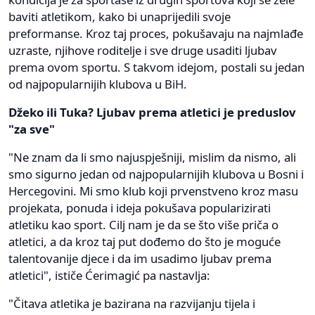
baviti atletikom, kako bi unaprijedili svoje
preformanse. Kroz taj proces, pokušavaju na najmlađe
uzraste, njihove roditelje i sve druge usaditi ljubav
prema ovom sportu. S takvom idejom, postali su jedan
od najpopularnijih klubova u BiH.
Džeko ili Tuka? Ljubav prema atletici je preduslov
"za sve"
"Ne znam da li smo najuspješniji, mislim da nismo, ali
smo sigurno jedan od najpopularnijih klubova u Bosni i
Hercegovini. Mi smo klub koji prvenstveno kroz masu
projekata, ponuda i ideja pokušava popularizirati
atletiku kao sport. Cilj nam je da se što više priča o
atletici, a da kroz taj put dođemo do što je moguće
talentovanije djece i da im usadimo ljubav prema
atletici", ističe Ćerimagić pa nastavlja:
"Čitava atletika je bazirana na razvijanju tijela i