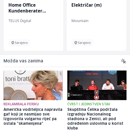
Home Office
Električar (m)
Kundenberater
(m/w/d) für Vattenfall
TELUS Digital
Mountain
Sarajevo
Sarajevo
Možda vas zanima
REKLAMIRALA PERIKU
ČVRST I JEDINSTVEN STAV
Američka voditeljica napravila
Skupština Čelika podržala
gaf koji je nasmijao sve:
izgradnju Nacionalnog
Izgovorila vulgarnu riječ pa
stadiona u Zenici, ali pod
ostala "skamenjena"
određenim uslovima u korist
kluba