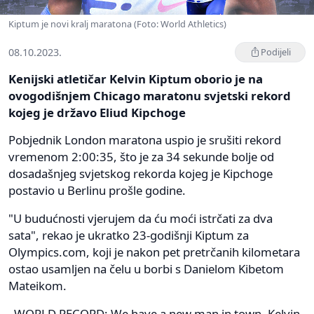
Kiptum je novi kralj maratona (Foto: World Athletics)
08.10.2023.
Podijeli
Kenijski atletičar Kelvin Kiptum oborio je na
ovogodišnjem Chicago maratonu svjetski rekord
kojeg je državo Eliud Kipchoge
Pobjednik London maratona uspio je srušiti rekord
vremenom 2:00:35, što je za 34 sekunde bolje od
dosadašnjeg svjetskog rekorda kojeg je Kipchoge
postavio u Berlinu prošle godine.
"U budućnosti vjerujem da ću moći istrčati za dva
sata", rekao je ukratko 23-godišnji Kiptum za
Olympics.com, koji je nakon pet pretrčanih kilometara
ostao usamljen na čelu u borbi s Danielom Kibetom
Mateikom.
WORLD RECORD: We have a new man in town. Kelvin