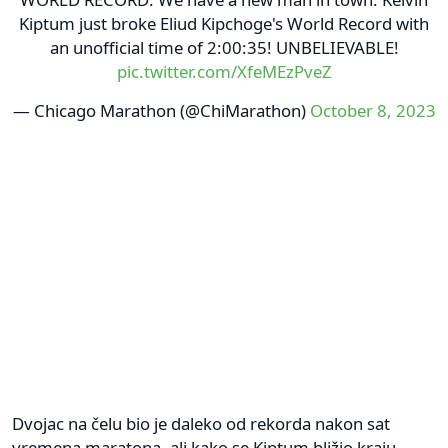
Kiptum just broke Eliud Kipchoge's World Record with
an unofficial time of 2:00:35! UNBELIEVABLE!
pic.twitter.com/XfeMEzPveZ
— Chicago Marathon (@ChiMarathon)
October 8, 2023
Dvojac na čelu bio je daleko od rekorda nakon sat
vremena maratona, ali kako se Kiptum bližio kraju,