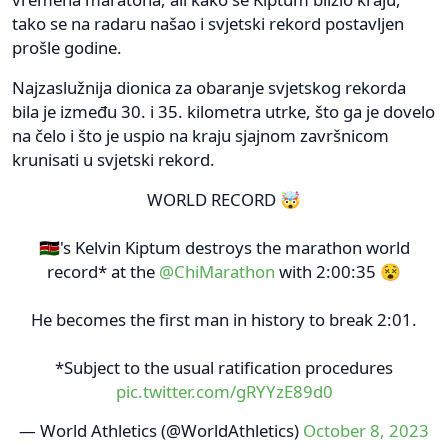
tako se na radaru našao i svjetski rekord postavljen
prošle godine.
Najzaslužnija dionica za obaranje svjetskog rekorda
bila je između 30. i 35. kilometra utrke, što ga je dovelo
na čelo i što je uspio na kraju sjajnom završnicom
krunisati u svjetski rekord.
WORLD RECORD 🤯
🇰🇪's Kelvin Kiptum destroys the marathon world
record* at the
@ChiMarathon
with 2:00:35 😵
He becomes the first man in history to break 2:01.
*Subject to the usual ratification procedures
pic.twitter.com/gRYYzE89d0
— World Athletics (@WorldAthletics)
October 8, 2023