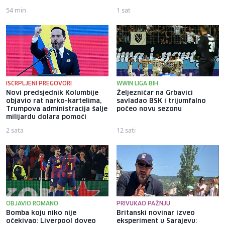
54 min
1 sat
ISCRPLJENI PREGOVORI
WWIN LIGA BIH
Novi predsjednik Kolumbije
Željezničar na Grbavici
objavio rat narko-kartelima,
savladao BSK i trijumfalno
Trumpova administracija šalje
počeo novu sezonu
milijardu dolara pomoći
2 sata
12 sati
OBJAVIO ROMANO
PRIVUKAO PAŽNJU
Bomba koju niko nije
Britanski novinar izveo
očekivao: Liverpool doveo
eksperiment u Sarajevu: