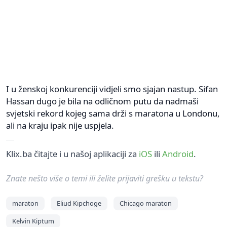
I u ženskoj konkurenciji vidjeli smo sjajan nastup. Sifan
Hassan dugo je bila na odličnom putu da nadmaši
svjetski rekord kojeg sama drži s maratona u Londonu,
ali na kraju ipak nije uspjela.
Klix.ba čitajte i u našoj aplikaciji za
iOS
ili
Android
.
Znate nešto više o temi ili želite prijaviti grešku u tekstu?
maraton
Eliud Kipchoge
Chicago maraton
Kelvin Kiptum