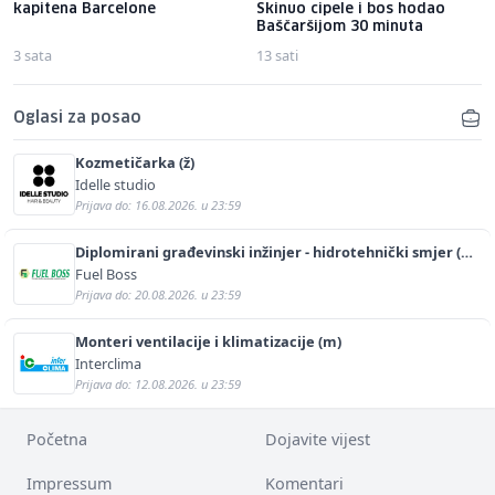
kapitena Barcelone
Skinuo cipele i bos hodao
Baščaršijom 30 minuta
3 sata
13 sati
Oglasi za posao
Kozmetičarka (ž)
Idelle studio
Prijava do: 16.08.2026. u 23:59
Diplomirani građevinski inžinjer - hidrotehnički smjer (m/
ž)
Fuel Boss
Prijava do: 20.08.2026. u 23:59
Monteri ventilacije i klimatizacije (m)
Interclima
Prijava do: 12.08.2026. u 23:59
Početna
Dojavite vijest
Impressum
Komentari