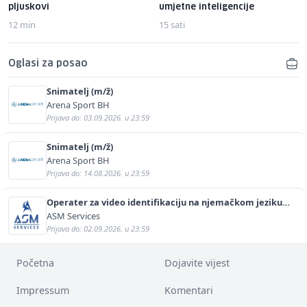
pljuskovi
umjetne inteligencije
12 min
15 sati
Oglasi za posao
Snimatelj (m/ž)
Arena Sport BH
Prijava do: 03.09.2026. u 23:59
Snimatelj (m/ž)
Arena Sport BH
Prijava do: 14.08.2026. u 23:59
Operater za video identifikaciju na njemačkom jeziku
(m/ž)
ASM Services
Prijava do: 02.09.2026. u 23:59
Početna
Dojavite vijest
Impressum
Komentari