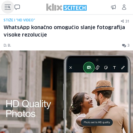
31
STIŽE I "HD VIDEO"
WhatsApp konačno omogućio slanje fotografija
visoke rezolucije
D. B.
3