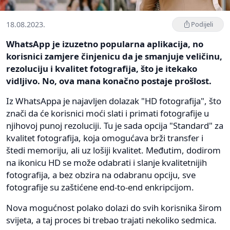
18.08.2023.
Podijeli
WhatsApp je izuzetno popularna aplikacija, no
korisnici zamjere činjenicu da je smanjuje veličinu,
rezoluciju i kvalitet fotografija, što je itekako
vidljivo. No, ova mana konačno postaje prošlost.
Iz WhatsAppa je najavljen dolazak "HD fotografija", što
znači da će korisnici moći slati i primati fotografije u
njihovoj punoj rezoluciji. Tu je sada opcija "Standard" za
kvalitet fotografija, koja omogućava brži transfer i
štedi memoriju, ali uz lošiji kvalitet. Međutim, dodirom
na ikonicu HD se može odabrati i slanje kvalitetnijih
fotografija, a bez obzira na odabranu opciju, sve
fotografije su zaštićene end-to-end enkripcijom.
Nova mogućnost polako dolazi do svih korisnika širom
svijeta, a taj proces bi trebao trajati nekoliko sedmica.