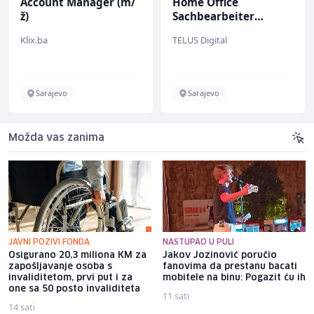
Account Manager (m/
Home Office
ž)
Sachbearbeiter
(m/w/d) für einen
Klix.ba
TELUS Digital
bekannten deutschen
Energieversorger
Sarajevo
Sarajevo
Možda vas zanima
JAVNI POZIVI FONDA
NASTUPAO U PULI
Osigurano 20,3 miliona KM za
Jakov Jozinović poručio
zapošljavanje osoba s
fanovima da prestanu bacati
invaliditetom, prvi put i za
mobitele na binu: Pogazit ću ih
one sa 50 posto invaliditeta
11 sati
14 sati