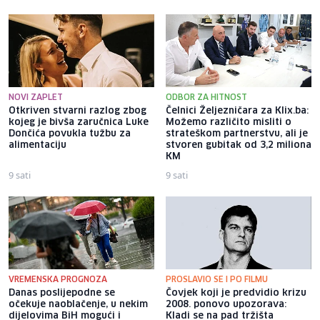
NOVI ZAPLET
ODBOR ZA HITNOST
Otkriven stvarni razlog zbog
Čelnici Željezničara za Klix.ba:
kojeg je bivša zaručnica Luke
Možemo različito misliti o
Dončića povukla tužbu za
strateškom partnerstvu, ali je
alimentaciju
stvoren gubitak od 3,2 miliona
KM
9 sati
9 sati
VREMENSKA PROGNOZA
PROSLAVIO SE I PO FILMU
Danas poslijepodne se
Čovjek koji je predvidio krizu
očekuje naoblačenje, u nekim
2008. ponovo upozorava:
dijelovima BiH mogući i
Kladi se na pad tržišta