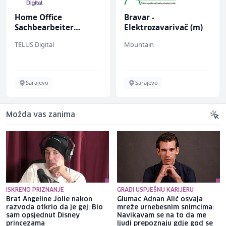
Home Office
Bravar -
Sachbearbeiter
Elektrozavarivač (m)
(m/w/d) für einen
TELUS Digital
Mountain
bekannten deutschen
Energieversorger
Sarajevo
Sarajevo
Možda vas zanima
ISKRENO PRIZNANJE
GRADI USPJEŠNU KARIJERU
Brat Angeline Jolie nakon
Glumac Adnan Alić osvaja
razvoda otkrio da je gej: Bio
mreže urnebesnim snimcima:
sam opsjednut Disney
Navikavam se na to da me
princezama
ljudi prepoznaju gdje god se