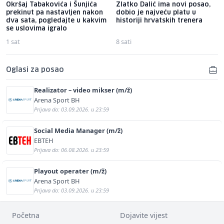
Okršaj Tabakovića i Šunjića
Zlatko Dalić ima novi posao,
prekinut pa nastavljen nakon
dobio je najveću platu u
dva sata, pogledajte u kakvim
historiji hrvatskih trenera
se uslovima igralo
1 sat
8 sati
Oglasi za posao
Realizator – video mikser (m/ž)
Arena Sport BH
Prijava do: 03.09.2026. u 23:59
Social Media Manager (m/ž)
EBTEH
Prijava do: 06.08.2026. u 23:59
Playout operater (m/ž)
Arena Sport BH
Prijava do: 03.09.2026. u 23:59
Početna
Dojavite vijest