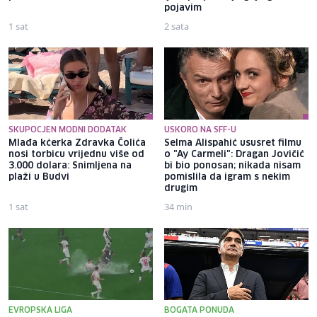
pojavim
1 sat
2 sata
SKUPOCJEN MODNI DODATAK
USKORO NA SFF-U
Mlađa kćerka Zdravka Čolića
Selma Alispahić ususret filmu
nosi torbicu vrijednu više od
o "Ay Carmeli": Dragan Jovičić
3.000 dolara: Snimljena na
bi bio ponosan; nikada nisam
plaži u Budvi
pomislila da igram s nekim
drugim
1 sat
34 min
EVROPSKA LIGA
BOGATA PONUDA