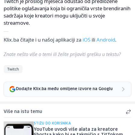
Twitch je prošlog mjeseca odustao od predložene
politike oglašavanja koja bi ograničila vrste brendiranih
sadržaja koje kreatori mogu uključiti u svoje
streamove.
Klix.ba čitajte i u našoj aplikaciji za
iOS
ili
Android
.
Znate nešto više o temi ili želite prijaviti grešku u tekstu?
Twitch
Dodajte Klix.ba među omiljene izvore na Googlu
Više na istu temu
STIŽU DO KORISNIKA
YouTube uvodi više alata za kreatore
Shortsa kako bi se takmičio s TitTokom