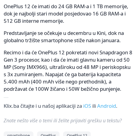
OnePlus 12 će imati do 24 GB RAM-a i 1 TB memorije,
dok je najbolji stari model posjedovao 16 GB RAM-a i
512 GB interne memorije.
Predstavljanje se očekuje u decembru u Kini, dok na
globalno tržište smartophone stiže nakon januara.
Recimo i da će OnePlus 12 pokretati novi Snapdragon 8
Gen 3 procesor, kao i da će imati glavnu kameru od 50
MP (Sony IMX966), ultraširoku od 48 MP i periskopsku
s 3x zumiranjem. Napajat će ga baterija kapaciteta
5.400 mAh (400 mAh više nego prethodnik), a
podržavat će 100W žičano i 50W bežično punjenje.
Klix.ba čitajte i u našoj aplikaciji za
iOS
ili
Android
.
Znate nešto više o temi ili želite prijaviti grešku u tekstu?
smartphone
OnePlus
OnePlus 12