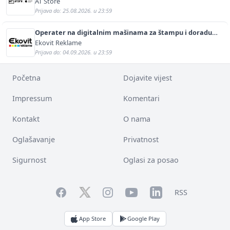
AT Store
Prijava do: 25.08.2026. u 23:59
Operater na digitalnim mašinama za štampu i doradu
(m/ž)
Ekovit Reklame
Prijava do: 04.09.2026. u 23:59
Početna
Dojavite vijest
Impressum
Komentari
Kontakt
O nama
Oglašavanje
Privatnost
Sigurnost
Oglasi za posao
Facebook
YouTube
LinkedIn
Twitter
Instagram
RSS
App Store
Google Play