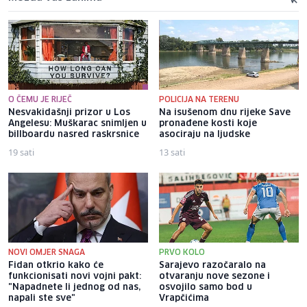
O ČEMU JE RIJEČ
POLICIJA NA TERENU
Nesvakidašnji prizor u Los
Na isušenom dnu rijeke Save
Angelesu: Muškarac snimljen u
pronađene kosti koje
billboardu nasred raskrsnice
asociraju na ljudske
19 sati
13 sati
NOVI OMJER SNAGA
PRVO KOLO
Fidan otkrio kako će
Sarajevo razočaralo na
funkcionisati novi vojni pakt:
otvaranju nove sezone i
"Napadnete li jednog od nas,
osvojilo samo bod u
napali ste sve"
Vrapčićima