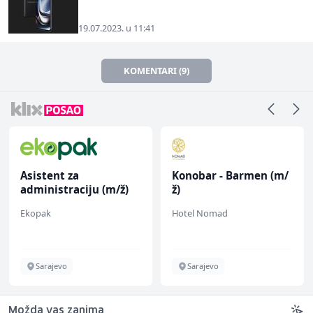
19.07.2023. u 11:41
KOMENTARI (9)
Asistent za
Konobar - Barmen (m/
administraciju (m/ž)
ž)
Ekopak
Hotel Nomad
Sarajevo
Sarajevo
Možda vas zanima