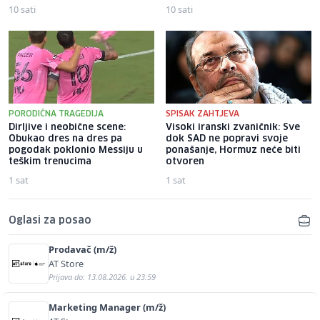
10 sati
10 sati
PORODIČNA TRAGEDIJA
SPISAK ZAHTJEVA
Dirljive i neobične scene:
Visoki iranski zvaničnik: Sve
Obukao dres na dres pa
dok SAD ne popravi svoje
pogodak poklonio Messiju u
ponašanje, Hormuz neće biti
teškim trenucima
otvoren
1 sat
1 sat
Oglasi za posao
Prodavač (m/ž)
AT Store
Prijava do: 13.08.2026. u 23:59
Marketing Manager (m/ž)