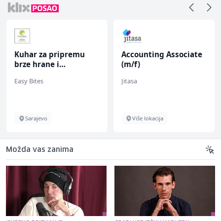
Kuhar za pripremu
Accounting Associate
brze hrane i
(m/f)
jednostavnih jela (m/
Easy Bites
Jitasa
ž)
Sarajevo
Više lokacija
Možda vas zanima