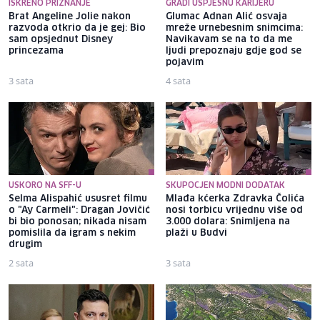
ISKRENO PRIZNANJE
GRADI USPJEŠNU KARIJERU
Brat Angeline Jolie nakon
Glumac Adnan Alić osvaja
razvoda otkrio da je gej: Bio
mreže urnebesnim snimcima:
sam opsjednut Disney
Navikavam se na to da me
princezama
ljudi prepoznaju gdje god se
pojavim
3 sata
4 sata
USKORO NA SFF-U
SKUPOCJEN MODNI DODATAK
Selma Alispahić ususret filmu
Mlađa kćerka Zdravka Čolića
o "Ay Carmeli": Dragan Jovičić
nosi torbicu vrijednu više od
bi bio ponosan; nikada nisam
3.000 dolara: Snimljena na
pomislila da igram s nekim
plaži u Budvi
drugim
2 sata
3 sata