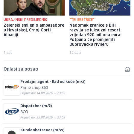
UKRAJINSKI PREDSJEDNIK
"TRI SESTRICE"
Zelenski smijenio ambasadore
Nadomak granice s BiH
u Hrvatskoj, Crnoj Gori i
razvija se luksuzni resort
Albaniji
vrijedan 920 miliona eura:
Potpuno će promijeniti
Dubrovačku rivijeru
1 sat
12 sati
Oglasi za posao
Prodajni agent - Rad od kuće (m/ž)
Prime shop 360
Prijava do: 14.08.2026. u 23:59
Dispatcher (m/ž)
BCO
Prijava do: 22.08.2026. u 23:59
Kundenbetreuer (m/w)