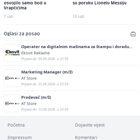
osvojilo samo bod u
su poruku Lionelu Messiju
Vrapčićima
7 sati
10 sati
Oglasi za posao
Operater na digitalnim mašinama za štampu i doradu
(m/ž)
Ekovit Reklame
Prijava do: 04.09.2026. u 23:59
Marketing Manager (m/ž)
AT Store
Prijava do: 25.08.2026. u 23:59
Prodavač (m/ž)
AT Store
Prijava do: 13.08.2026. u 23:59
Početna
Dojavite vijest
Impressum
Komentari