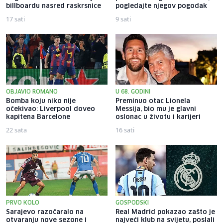
billboardu nasred raskrsnice
pogledajte njegov pogodak
17 sati
9 sati
OBJAVIO ROMANO
U 68. GODINI
Bomba koju niko nije
Preminuo otac Lionela
očekivao: Liverpool doveo
Messija, bio mu je glavni
kapitena Barcelone
oslonac u životu i karijeri
22 sata
16 sati
PRVO KOLO
GOSPODSKI
Sarajevo razočaralo na
Real Madrid pokazao zašto je
otvaranju nove sezone i
najveći klub na svijetu, poslali