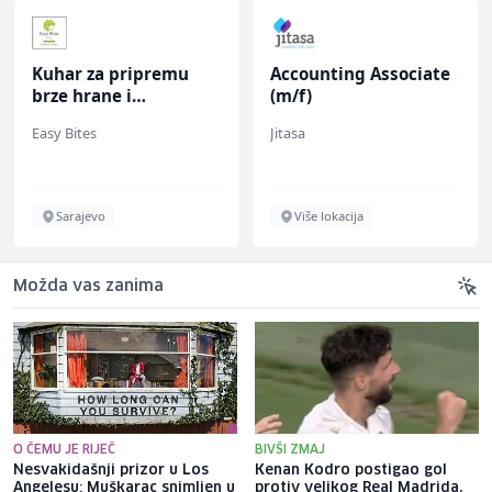
Kuhar za pripremu
Accounting Associate
brze hrane i
(m/f)
jednostavnih jela (m/
Easy Bites
Jitasa
ž)
Sarajevo
Više lokacija
Možda vas zanima
O ČEMU JE RIJEČ
BIVŠI ZMAJ
Nesvakidašnji prizor u Los
Kenan Kodro postigao gol
Angelesu: Muškarac snimljen u
protiv velikog Real Madrida,