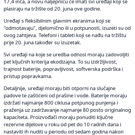
17,4 inča, a novu naljepnicu će imati svi uređaji koji se
plasiraju na tržište od 20. juna ove godine.
Uređaji s fleksibilnim glavnim ekranima koji se
"odmotavaju", djelomično ili u potpunosti, izuzeti su od
ovog zahtjeva. Telefoni i tableti koji se nađu na tržištu
prije 20. juna također su izuzetak.
Svi uređaji na koje se uredba odnosi moraju zadovoljiti
pet ključnih kriterija ekodizajna. To su izdržljivost,
trajnost baterije, popravljivost, softverska podrška i
pristup popravkama.
Detaljnije, uređaji moraju biti otporni na slučajne
padove te zaštićeni od prašine i vode. Baterije moraju
izdržati najmanje 800 ciklusa potpunog punjenja i
praženja uz zadržavanje najmanje 80 posto originalnog
kapaciteta. Proizvođači moraju ponuditi ključne
rezervne dijelove u roku od pet do 10 radnih dana i
nastaviti ih nuditi u periodu od sedam godina nakon