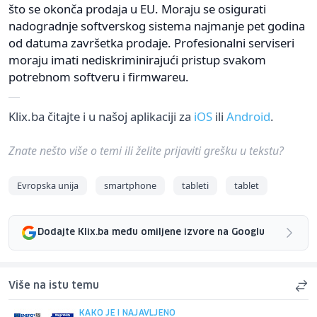
što se okonča prodaja u EU. Moraju se osigurati
nadogradnje softverskog sistema najmanje pet godina
od datuma završetka prodaje. Profesionalni serviseri
moraju imati nediskriminirajući pristup svakom
potrebnom softveru i firmwareu.
Klix.ba čitajte i u našoj aplikaciji za
iOS
ili
Android
.
Znate nešto više o temi ili želite prijaviti grešku u tekstu?
Evropska unija
smartphone
tableti
tablet
Dodajte Klix.ba među omiljene izvore na Googlu
Više na istu temu
KAKO JE I NAJAVLJENO