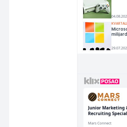
04.08.202
KVARTALN
Microso
milijar
29.07.202
Tehnički rukovodilac
Junior Marketing 
(m/ž)
Recruiting Special
(m/ž)
Mountain
Mars Connect