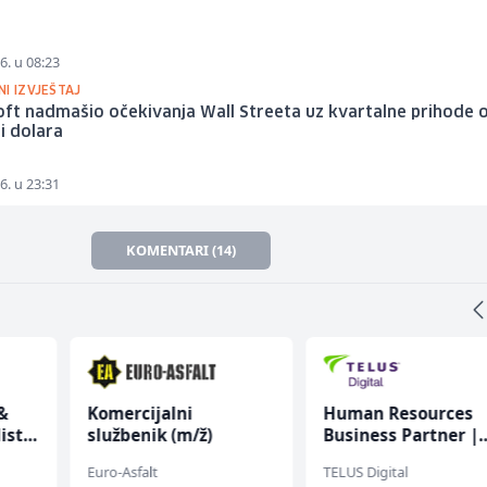
6. u 08:23
I IZVJEŠTAJ
ft nadmašio očekivanja Wall Streeta uz kvartalne prihode 
di dolara
6. u 23:31
KOMENTARI (14)
&
Komercijalni
Human Resources
ist
službenik (m/ž)
Business Partner |
Vollzeit (m/w/d)
Euro-Asfalt
TELUS Digital