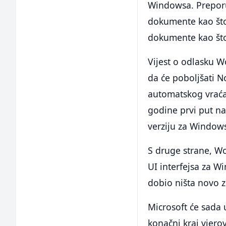
Windowsa. Prepor
dokumente kao što 
dokumente kao što 
Vijest o odlasku W
da će poboljšati 
automatskog vraća
godine prvi put n
verziju za Windows
S druge strane, W
UI interfejsa za 
dobio ništa novo 
Microsoft će sada
konačni kraj vjero