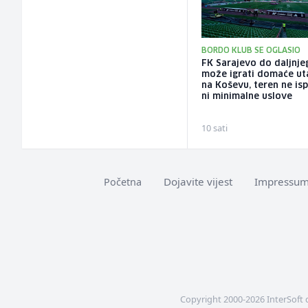
BORDO KLUB SE OGLASIO
FK Sarajevo do daljnje
može igrati domaće ut
na Koševu, teren ne is
ni minimalne uslove
10 sati
Dojavite vijest
Impressu
Početna
Copyright 2000-2026 InterSoft 