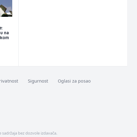
e:
tu na
nskom
rivatnost
Sigurnost
Oglasi za posao
 sadržaja bez dozvole izdavača.