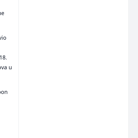
ne
vio
18.
ova u
bon