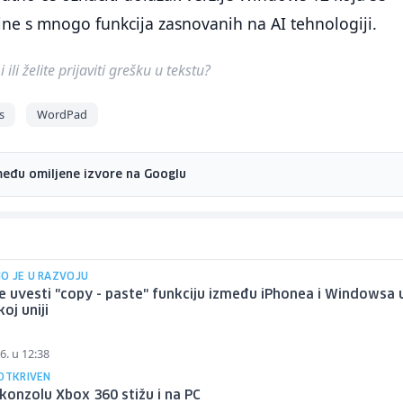
ne s mnogo funkcija zasnovanih na AI tehnologiji.
ili želite prijaviti grešku u tekstu?
s
WordPad
među omiljene izvore na Googlu
O JE U RAZVOJU
e uvesti "copy - paste" funkciju između iPhonea i Windowsa 
oj uniji
6. u 12:38
 OTKRIVEN
 konzolu Xbox 360 stižu i na PC