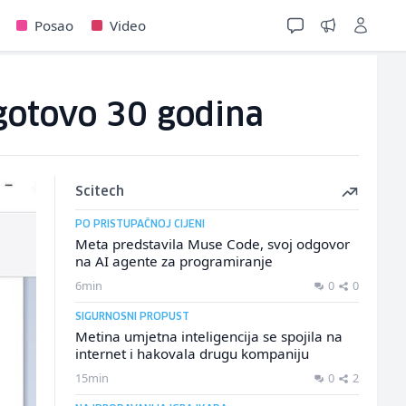
Posao
Video
gotovo 30 godina
Scitech
PO PRISTUPAČNOJ CIJENI
Meta predstavila Muse Code, svoj odgovor
na AI agente za programiranje
6min
0
0
SIGURNOSNI PROPUST
Metina umjetna inteligencija se spojila na
internet i hakovala drugu kompaniju
15min
0
2