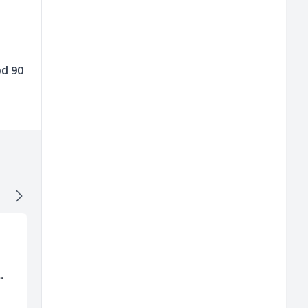
od 90
Konobar - Barmen (m/
Monteri ventilacije i
ž)
klimatizacije (m)
Hotel Nomad
Interclima