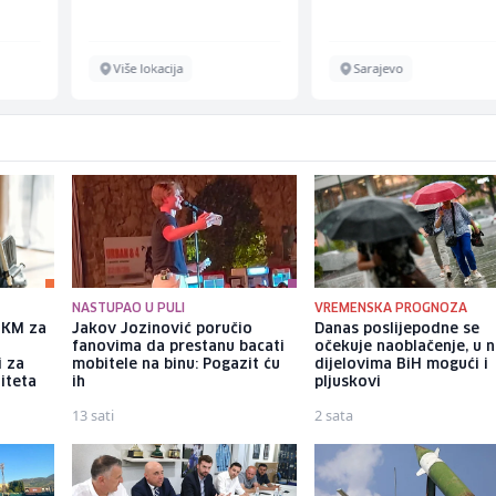
Više lokacija
Sarajevo
NASTUPAO U PULI
VREMENSKA PROGNOZA
a KM za
Jakov Jozinović poručio
Danas poslijepodne se
fanovima da prestanu bacati
očekuje naoblačenje, u 
i za
mobitele na binu: Pogazit ću
dijelovima BiH mogući i
iteta
ih
pljuskovi
13 sati
2 sata