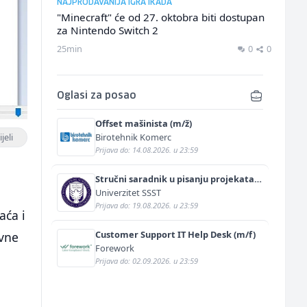
NAJPRODAVANIJA IGRA IKADA
"Minecraft" će od 27. oktobra biti dostupan
za Nintendo Switch 2
25min
0
0
Oglasi za posao
Offset mašinista (m/ž)
Birotehnik Komerc
jeli
Prijava do: 14.08.2026. u 23:59
Stručni saradnik u pisanju projekata
(m/ž)
Univerzitet SSST
Prijava do: 19.08.2026. u 23:59
aća i
Customer Support IT Help Desk (m/f)
ovne
Forework
Prijava do: 02.09.2026. u 23:59