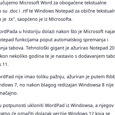
učujemo Microsoft Word za obogaćene tekstualne
su .doc i .rtf te Windows Notepad za obične tekstual
je .tx", saopćeno je iz Microsofta.
ordPada u historiju dolazi nakon što je Microsoft naja
Notepad funkcijama poput automatskog spremanja i
nja tabova. Tehnološki gigant je ažurirao Notepad 20
akon nekoliko godina te je nastavio s dodavanjem tab
 11.
ordPad nije imao toliku pažnju, ažuriran je putem Rib
Windows 7, no nakon blagog redizajan Windowsa 8 nije
značajno.
 u potpunosti ukloniti WordPad iz Windowsa, a njegov
vatno će označiti dolazak verzije Windows 12 koja se