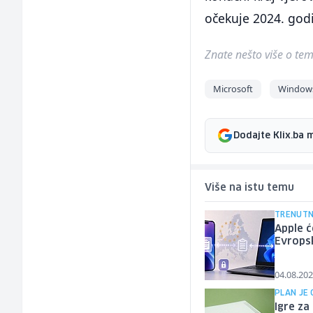
očekuje 2024. godi
Znate nešto više o temi 
Microsoft
Window
Dodajte Klix.ba 
Više na istu temu
TRENUTN
Apple ć
Evropsk
04.08.202
PLAN JE
Igre za