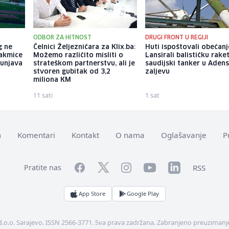
ODBOR ZA HITNOST
DRUGI FRONT U REGIJI
g ne
Čelnici Željezničara za Klix.ba:
Huti ispoštovali obećanj
akmice
Možemo različito misliti o
Lansirali balističku rake
punjava
strateškom partnerstvu, ali je
saudijski tanker u Ade
stvoren gubitak od 3,2
zaljevu
miliona KM
11 sati
1 sat
m
Komentari
Kontakt
O nama
Oglašavanje
P
Facebook
YouTube
LinkedIn
Twitter
Instagram
RSS
Pratite nas
App Store
Google Play
d.o.o. Sarajevo. ISSN 2566-3771. Sva prava zadržana. Zabranjeno preuzimanje