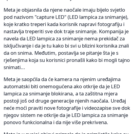
Meta je objasnila da njene naočale imaju bijelo svjetlo
pod nazivom "capture LED" (LED lampica za snimanje),
koje kratko treperi kada korisnik napravi fotografiju i
nastavlja treperiti sve dok traje snimanje. Kompanija je
navela da LED lampica za snimanje nema prekidač za
isključivanje i da je tu kako bi svi u blizini korisnika znali
da on snima. Međutim, postavlja se pitanje šta je s
rješenjima koja su korisnici pronašli kako bi mogli tajno
snimati...
Meta je saopćila da će kamera na njenim uređajima
automatski biti onemogućena ako otkrije da je LED
lampica za snimanje blokirana, a ta zaštitna mjera
postoji još od druge generacije njenih naočala. Uređaj
neće moći praviti nove fotografije i videozapise sve dok
njegov sistem ne otkrije da je LED lampica za snimanje
ponovo funkcionalna i da nije više prekrivena.