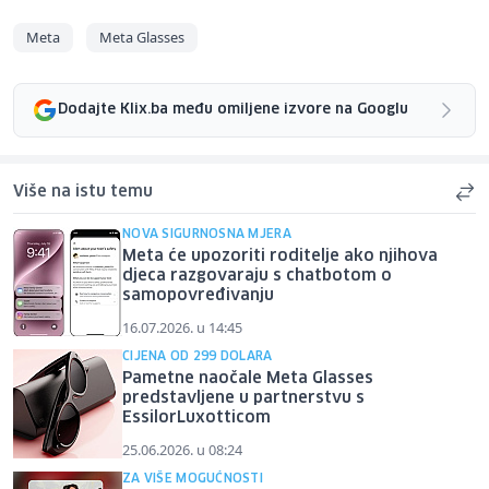
Meta
Meta Glasses
Dodajte Klix.ba među omiljene izvore na Googlu
Više na istu temu
NOVA SIGURNOSNA MJERA
Meta će upozoriti roditelje ako njihova
djeca razgovaraju s chatbotom o
samopovređivanju
16.07.2026. u 14:45
CIJENA OD 299 DOLARA
Pametne naočale Meta Glasses
predstavljene u partnerstvu s
EssilorLuxotticom
25.06.2026. u 08:24
ZA VIŠE MOGUĆNOSTI