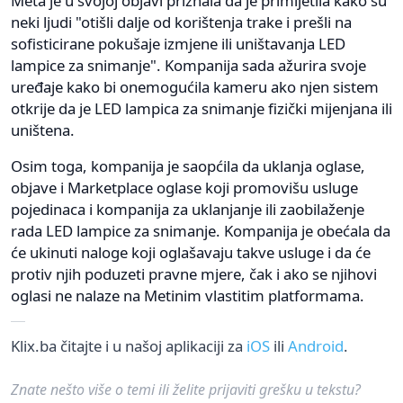
Meta je u svojoj objavi priznala da je primijetila kako su
neki ljudi "otišli dalje od korištenja trake i prešli na
sofisticirane pokušaje izmjene ili uništavanja LED
lampice za snimanje". Kompanija sada ažurira svoje
uređaje kako bi onemogućila kameru ako njen sistem
otkrije da je LED lampica za snimanje fizički mijenjana ili
uništena.
Osim toga, kompanija je saopćila da uklanja oglase,
objave i Marketplace oglase koji promovišu usluge
pojedinaca i kompanija za uklanjanje ili zaobilaženje
rada LED lampice za snimanje. Kompanija je obećala da
će ukinuti naloge koji oglašavaju takve usluge i da će
protiv njih poduzeti pravne mjere, čak i ako se njihovi
oglasi ne nalaze na Metinim vlastitim platformama.
Klix.ba čitajte i u našoj aplikaciji za
iOS
ili
Android
.
Znate nešto više o temi ili želite prijaviti grešku u tekstu?