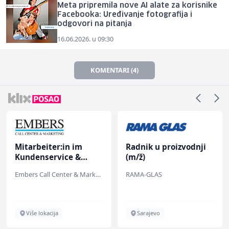
Meta pripremila nove AI alate za korisnike
Facebooka: Uređivanje fotografija i
odgovori na pitanja
16.06.2026. u 09:30
KOMENTARI (4)
Mitarbeiter:in im
Radnik u proizvodnji
Kundenservice &
(m/ž)
Support (m/w/d)
Embers Call Center & Marketing
RAMA-GLAS
Više lokacija
Sarajevo