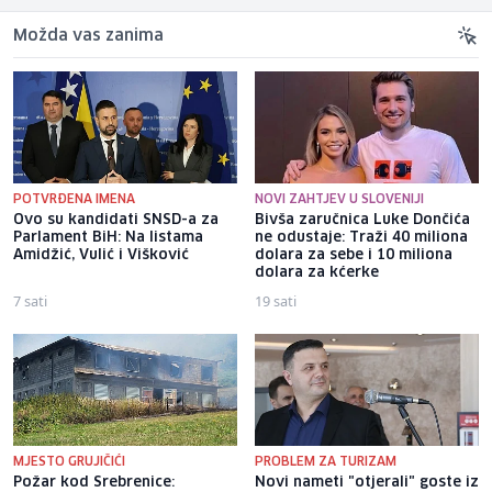
Možda vas zanima
POTVRĐENA IMENA
NOVI ZAHTJEV U SLOVENIJI
Ovo su kandidati SNSD-a za
Bivša zaručnica Luke Dončića
Parlament BiH: Na listama
ne odustaje: Traži 40 miliona
Amidžić, Vulić i Višković
dolara za sebe i 10 miliona
dolara za kćerke
7 sati
19 sati
MJESTO GRUJIČIĆI
PROBLEM ZA TURIZAM
Požar kod Srebrenice:
Novi nameti "otjerali" goste iz