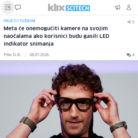
5
PRIJETI I TUŽBOM
Meta će onemogućiti kamere na svojim
naočalama ako korisnici budu gasili LED
indikator snimanja
Piše: D. B.
|
08.07.2026.
4