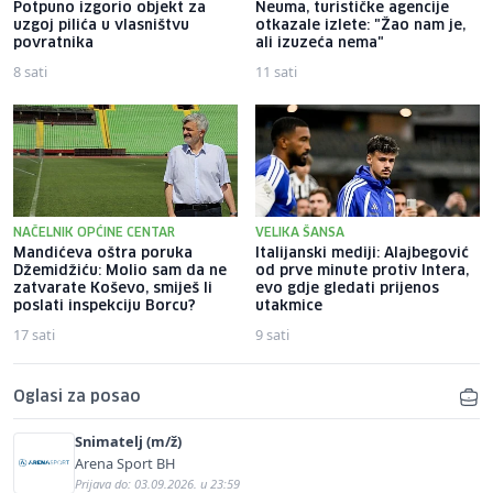
Potpuno izgorio objekt za
Neuma, turističke agencije
uzgoj pilića u vlasništvu
otkazale izlete: "Žao nam je,
povratnika
ali izuzeća nema"
8 sati
11 sati
NAČELNIK OPĆINE CENTAR
VELIKA ŠANSA
Mandićeva oštra poruka
Italijanski mediji: Alajbegović
Džemidžiću: Molio sam da ne
od prve minute protiv Intera,
zatvarate Koševo, smiješ li
evo gdje gledati prijenos
poslati inspekciju Borcu?
utakmice
17 sati
9 sati
Oglasi za posao
Snimatelj (m/ž)
Arena Sport BH
Prijava do: 03.09.2026. u 23:59