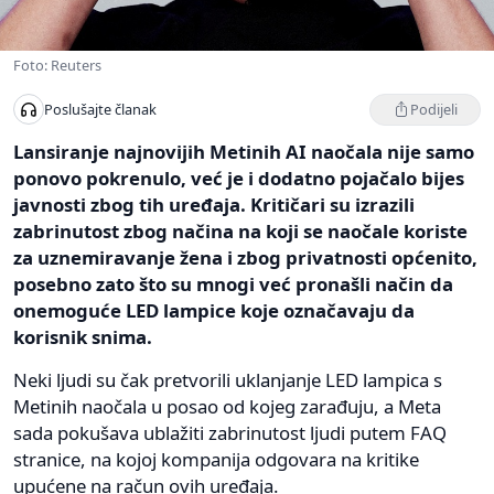
Foto: Reuters
Podijeli
Poslušajte članak
Lansiranje najnovijih Metinih AI naočala nije samo
ponovo pokrenulo, već je i dodatno pojačalo bijes
javnosti zbog tih uređaja. Kritičari su izrazili
zabrinutost zbog načina na koji se naočale koriste
za uznemiravanje žena i zbog privatnosti općenito,
posebno zato što su mnogi već pronašli način da
onemoguće LED lampice koje označavaju da
korisnik snima.
Neki ljudi su čak pretvorili uklanjanje LED lampica s
Metinih naočala u posao od kojeg zarađuju, a Meta
sada pokušava ublažiti zabrinutost ljudi putem FAQ
stranice, na kojoj kompanija odgovara na kritike
upućene na račun ovih uređaja.