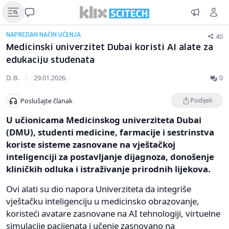
40
NAPREDAN NAČIN UČENJA
Medicinski univerzitet Dubai koristi AI alate za
edukaciju studenata
D. B.
|
29.01.2026.
0
Podijeli
Poslušajte članak
U učionicama Medicinskog univerziteta Dubai
(DMU), studenti medicine, farmacije i sestrinstva
koriste sisteme zasnovane na vještačkoj
inteligenciji za postavljanje dijagnoza, donošenje
kliničkih odluka i istraživanje prirodnih lijekova.
Ovi alati su dio napora Univerziteta da integriše
vještačku inteligenciju u medicinsko obrazovanje,
koristeći avatare zasnovane na AI tehnologiji, virtuelne
simulacije pacijenata i učenje zasnovano na