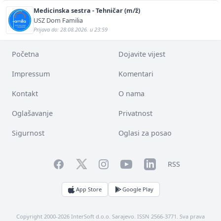
Medicinska sestra - Tehničar (m/ž)
USZ Dom Familia
Prijava do: 28.08.2026. u 23:59
Početna
Dojavite vijest
Impressum
Komentari
Kontakt
O nama
Oglašavanje
Privatnost
Sigurnost
Oglasi za posao
Facebook
YouTube
LinkedIn
Twitter
Instagram
RSS
App Store
Google Play
Copyright 2000-2026 InterSoft d.o.o. Sarajevo. ISSN 2566-3771. Sva prava