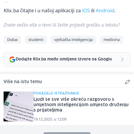
Klix.ba čitajte i u našoj aplikaciji za
iOS
ili
Android
.
Znate nešto više o temi ili želite prijaviti grešku u tekstu?
Dubai
studenti
vještačka inteligencija
medicina
Dodajte Klix.ba među omiljene izvore na Googlu
Više na istu temu
POKAZALO ISTRAŽIVANJE
Ljudi se sve više okreću razgovoru s
umjetnom inteligencijom umjesto druženju
s prijateljima
19.12.2025. u 12:09