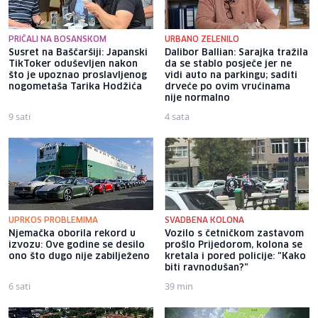
PRIČALI NA BOSANSKOM
URBANO ZELENILO
Susret na Baščaršiji: Japanski
Dalibor Ballian: Sarajka tražila
TikToker oduševljen nakon
da se stablo posječe jer ne
što je upoznao proslavljenog
vidi auto na parkingu; saditi
nogometaša Tarika Hodžića
drveće po ovim vrućinama
nije normalno
9 sati
4 sata
UPRKOS PROBLEMIMA
SVADBENA KOLONA
Njemačka oborila rekord u
Vozilo s četničkom zastavom
izvozu: Ove godine se desilo
prošlo Prijedorom, kolona se
ono što dugo nije zabilježeno
kretala i pored policije: "Kako
biti ravnodušan?"
6 sati
39 min