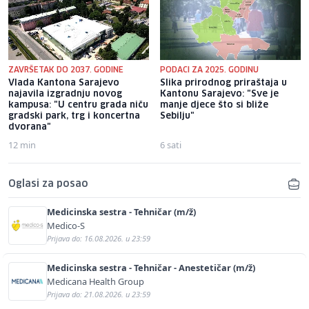
ZAVRŠETAK DO 2037. GODINE
PODACI ZA 2025. GODINU
Vlada Kantona Sarajevo
Slika prirodnog priraštaja u
najavila izgradnju novog
Kantonu Sarajevo: "Sve je
kampusa: "U centru grada niču
manje djece što si bliže
gradski park, trg i koncertna
Sebilju"
dvorana"
12 min
6 sati
Oglasi za posao
Medicinska sestra - Tehničar (m/ž)
Medico-S
Prijava do: 16.08.2026. u 23:59
Medicinska sestra - Tehničar - Anestetičar (m/ž)
Medicana Health Group
Prijava do: 21.08.2026. u 23:59