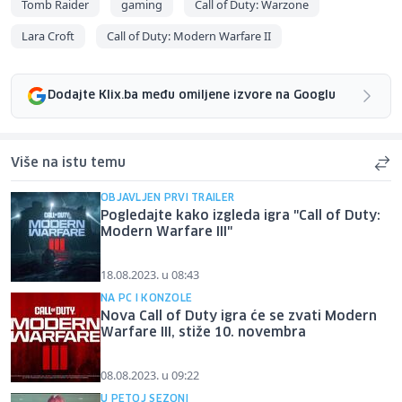
Tomb Raider
gaming
Call of Duty: Warzone
Lara Croft
Call of Duty: Modern Warfare II
Dodajte Klix.ba među omiljene izvore na Googlu
Više na istu temu
OBJAVLJEN PRVI TRAILER
Pogledajte kako izgleda igra "Call of Duty:
Modern Warfare III"
18.08.2023. u 08:43
NA PC I KONZOLE
Nova Call of Duty igra će se zvati Modern
Warfare III, stiže 10. novembra
08.08.2023. u 09:22
U PETOJ SEZONI