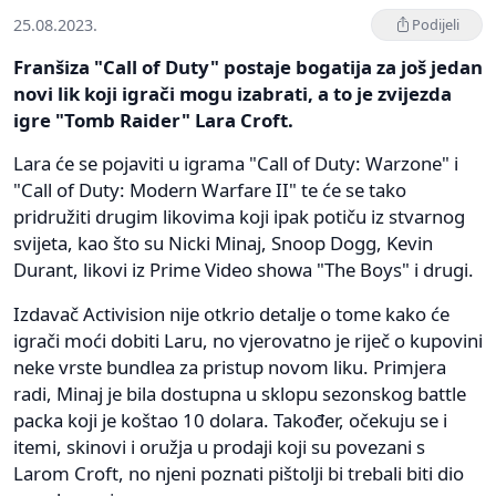
25.08.2023.
Podijeli
Franšiza "Call of Duty" postaje bogatija za još jedan
novi lik koji igrači mogu izabrati, a to je zvijezda
igre "Tomb Raider" Lara Croft.
Lara će se pojaviti u igrama "Call of Duty: Warzone" i
"Call of Duty: Modern Warfare II" te će se tako
pridružiti drugim likovima koji ipak potiču iz stvarnog
svijeta, kao što su Nicki Minaj, Snoop Dogg, Kevin
Durant, likovi iz Prime Video showa "The Boys" i drugi.
Izdavač Activision nije otkrio detalje o tome kako će
igrači moći dobiti Laru, no vjerovatno je riječ o kupovini
neke vrste bundlea za pristup novom liku. Primjera
radi, Minaj je bila dostupna u sklopu sezonskog battle
packa koji je koštao 10 dolara. Također, očekuju se i
itemi, skinovi i oružja u prodaji koji su povezani s
Larom Croft, no njeni poznati pištolji bi trebali biti dio