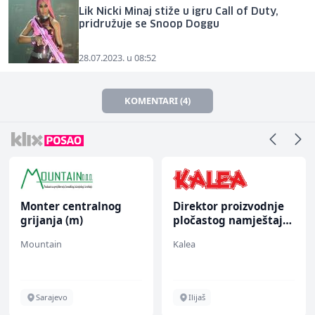
Lik Nicki Minaj stiže u igru Call of Duty,
pridružuje se Snoop Doggu
28.07.2023. u 08:52
KOMENTARI (4)
Monter centralnog
Direktor proizvodnje
grijanja (m)
pločastog namještaja
(m/ž)
Mountain
Kalea
Sarajevo
Ilijaš