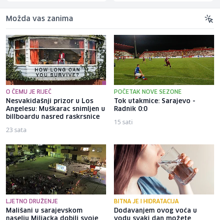
Možda vas zanima
O ČEMU JE RIJEČ
POČETAK NOVE SEZONE
Nesvakidašnji prizor u Los
Tok utakmice: Sarajevo -
Angelesu: Muškarac snimljen u
Radnik 0:0
billboardu nasred raskrsnice
15 sati
23 sata
LJETNO DRUŽENJE
BITNA JE I HIDRATACIJA
Mališani u sarajevskom
Dodavanjem ovog voća u
naselju Miljacka dobili svoje
vodu svaki dan možete