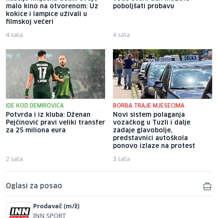
malo kino na otvorenom: Uz
poboljšati probavu
kokice i lampice uživali u
filmskoj večeri
4 sata
4 sata
IDE KOD DEMIROVIĆA
BORBA TRAJE MJESECIMA
Potvrda i iz kluba: Dženan
Novi sistem polaganja
Pejčinović pravi veliki transfer
vozačkog u Tuzli i dalje
za 25 miliona eura
zadaje glavobolje,
predstavnici autoškola
ponovo izlaze na protest
2 sata
3 sata
Oglasi za posao
Prodavač (m/ž)
INN SPORT