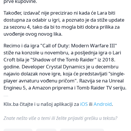
prve kupovine.
Također, izdavač nije precizirao ni kada će Lara biti
dostupna za odabir u igri, a poznato je da stiže update
za sezonu 4, tako da bi to mogla biti dobra prilika za
uvođenje ovog novog lika.
Recimo i da igra "Call of Duty: Modern Warfare III"
stiže na konzole u novembru, a posljednja igra o Lari
Croft bila je "Shadow of the Tomb Raider" iz 2018.
godine. Developer Crystal Dynamics je u decembru
najavio dolazak nove igre, koja će predstavljati "single-
player avnaturu vođenu pričom". Razvija se na Unreal
Engineu 5, a Amazon priprema i Tomb Raider TV seriju.
Klix.ba čitajte i u našoj aplikaciji za
iOS
ili
Android
.
Znate nešto više o temi ili želite prijaviti grešku u tekstu?