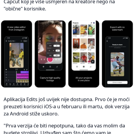
Capcut koji je više usmjeren na kreatore nego na
"obične" korisnike.
Aplikacija Edits još uvijek nije dostupna. Prvo će je moći
preuzeti korisnici iOS-a u februaru ili martu, dok verzija
za Android stiže uskoro.
"Prva verzija će biti nepotpuna, tako da vas molim da
budete strpljivi. Uzbuđen sam što ćemo vam je