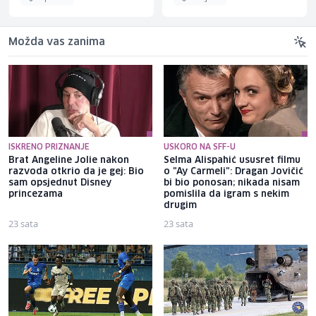
Možda vas zanima
ISKRENO PRIZNANJE
USKORO NA SFF-U
Brat Angeline Jolie nakon
Selma Alispahić ususret filmu
razvoda otkrio da je gej: Bio
o "Ay Carmeli": Dragan Jovičić
sam opsjednut Disney
bi bio ponosan; nikada nisam
princezama
pomislila da igram s nekim
drugim
23 sata
23 sata