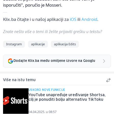
isporučiti", poručio je Mosseri.
Klix.ba čitajte i u našoj aplikaciji za
iOS
ili
Android
.
Znate nešto više o temi ili želite prijaviti grešku u tekstu?
Instagram
aplikacije
aplikacija Edits
Dodajte Klix.ba među omiljene izvore na Googlu
Više na istu temu
USKORO NOVE FUNKCIJE
YouTube unapređuje uređivanje Shortsa,
cilj je ponuditi bolju alternativu TikToku
04.04.2025. u 08:57