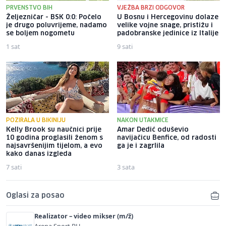
PRVENSTVO BIH
VJEŽBA BRZI ODGOVOR
Željezničar - BSK 0:0: Počelo
U Bosnu i Hercegovinu dolaze
je drugo poluvrijeme, nadamo
velike vojne snage, pristižu i
se boljem nogometu
padobranske jedinice iz Italije
1 sat
9 sati
POZIRALA U BIKINIJU
NAKON UTAKMICE
Kelly Brook su naučnici prije
Amar Dedić oduševio
10 godina proglasili ženom s
navijačicu Benfice, od radosti
najsavršenijim tijelom, a evo
ga je i zagrlila
kako danas izgleda
7 sati
3 sata
Oglasi za posao
Realizator – video mikser (m/ž)
Arena Sport BH