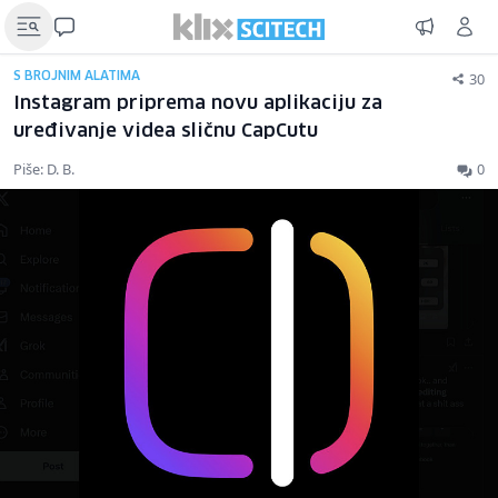
30
S BROJNIM ALATIMA
Instagram priprema novu aplikaciju za
uređivanje videa sličnu CapCutu
Piše: D. B.
0