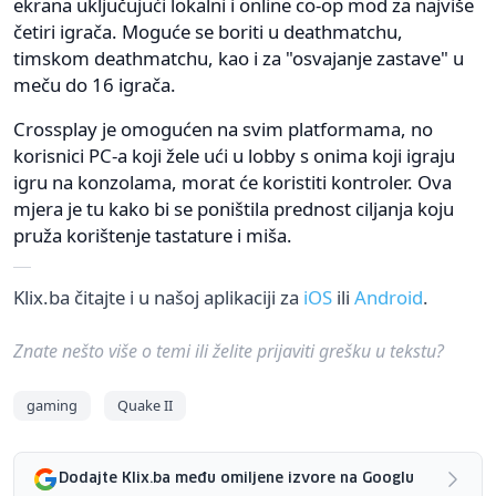
ekrana uključujući lokalni i online co-op mod za najviše
četiri igrača. Moguće se boriti u deathmatchu,
timskom deathmatchu, kao i za "osvajanje zastave" u
meču do 16 igrača.
Crossplay je omogućen na svim platformama, no
korisnici PC-a koji žele ući u lobby s onima koji igraju
igru na konzolama, morat će koristiti kontroler. Ova
mjera je tu kako bi se poništila prednost ciljanja koju
pruža korištenje tastature i miša.
Klix.ba čitajte i u našoj aplikaciji za
iOS
ili
Android
.
Znate nešto više o temi ili želite prijaviti grešku u tekstu?
gaming
Quake II
Dodajte Klix.ba među omiljene izvore na Googlu