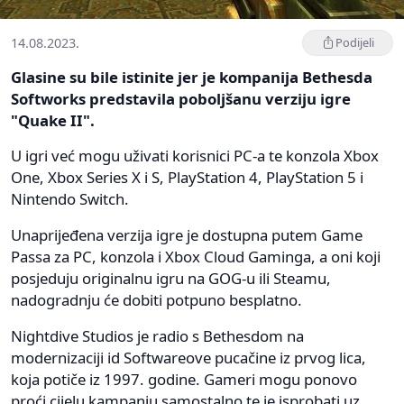
14.08.2023.
Podijeli
Glasine su bile istinite jer je kompanija Bethesda
Softworks predstavila poboljšanu verziju igre
"Quake II".
U igri već mogu uživati korisnici PC-a te konzola Xbox
One, Xbox Series X i S, PlayStation 4, PlayStation 5 i
Nintendo Switch.
Unaprijeđena verzija igre je dostupna putem Game
Passa za PC, konzola i Xbox Cloud Gaminga, a oni koji
posjeduju originalnu igru na GOG-u ili Steamu,
nadogradnju će dobiti potpuno besplatno.
Nightdive Studios je radio s Bethesdom na
modernizaciji id Softwareove pucačine iz prvog lica,
koja potiče iz 1997. godine. Gameri mogu ponovo
proći cijelu kampanju samostalno te je isprobati uz