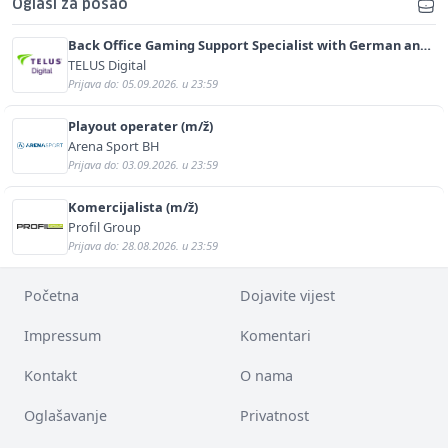
Oglasi za posao
Back Office Gaming Support Specialist with German and
English (m/f)
TELUS Digital
Prijava do: 05.09.2026. u 23:59
Playout operater (m/ž)
Arena Sport BH
Prijava do: 03.09.2026. u 23:59
Komercijalista (m/ž)
Profil Group
Prijava do: 28.08.2026. u 23:59
Početna
Dojavite vijest
Impressum
Komentari
Kontakt
O nama
Oglašavanje
Privatnost