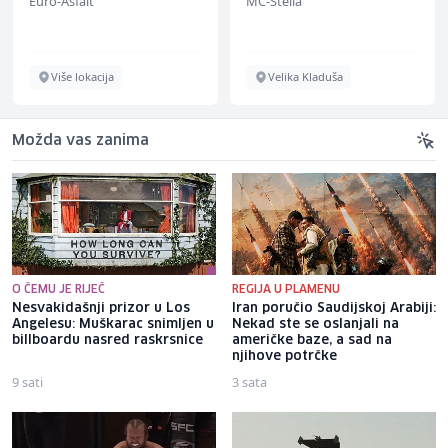
Euro-Asfalt
MC-Stella
Više lokacija
Velika Kladuša
Možda vas zanima
O ČEMU JE RIJEČ
REGIJA U PLAMENU
Nesvakidašnji prizor u Los
Iran poručio Saudijskoj Arabiji:
Angelesu: Muškarac snimljen u
Nekad ste se oslanjali na
billboardu nasred raskrsnice
američke baze, a sad na
njihove potrčke
9 sati
3 sata