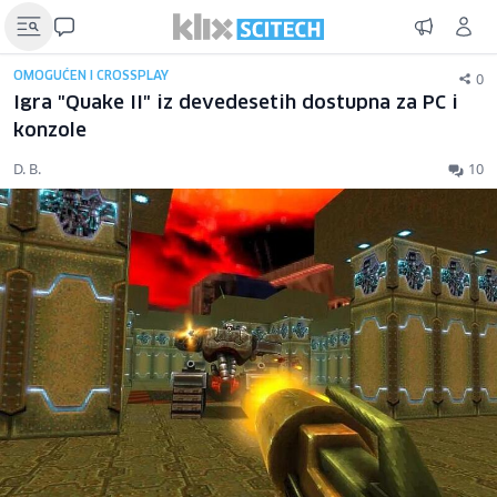
0
OMOGUĆEN I CROSSPLAY
Igra "Quake II" iz devedesetih dostupna za PC i
konzole
D. B.
10