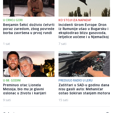
U CRNOJ GORI
KO STOJI IZA NAPADA?
Benjamin Šehić doživio četvrti
Incidenti širom Evrope: Dron
poraz zaredom, zbog povrede
iz Rumunije ušao u Bugarsku i
borba završena u prvoj rundi
eksplodirao blizu gasovoda,
letjelice uočene i u Njemačkoj
1 sat
7 sati
U 68. GODINI
PREDUGO RADIO U LERU
Preminuo otac Lionela
Zaštitari u SAD-u godinu dana
Messija, bio mu je glavni
nisu gasili auto: Mehaničar
oslonac u životu i karijeri
ostao šokiran stanjem motora
9 sati
15 sati