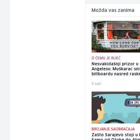
Možda vas zanima
O ČEMU JE RIJEČ
Nesvakidašnji prizor u
Angelesu: Muškarac sni
billboardu nasred rask
5 sati
BROJANJE SAOBRAĆAJA
Zašto Sarajevo stoji u 