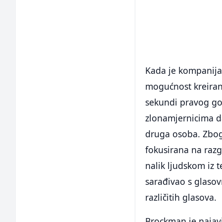
Kada je kompanija 
mogućnost kreiranj
sekundi pravog gov
zlonamjernicima da 
druga osoba. Zbog
fokusirana na razg
nalik ljudskom iz 
sarađivao s glaso
različitih glasova.
Brockman je najavi