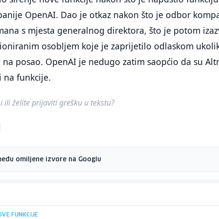
anije OpenAI. Dao je otkaz nakon što je odbor kompa
ana s mjesta generalnog direktora, što je potom izaz
ioniranim osobljem koje je zaprijetilo odlaskom ukoli
 na posao. OpenAI je nedugo zatim saopćio da su Al
 na funkcije.
ili želite prijaviti grešku u tekstu?
među omiljene izvore na Googlu
OVE FUNKCIJE