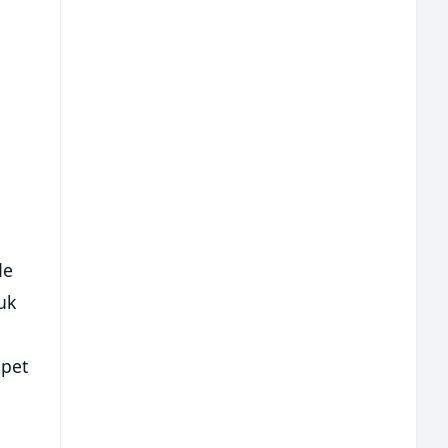
de
uk
 pet