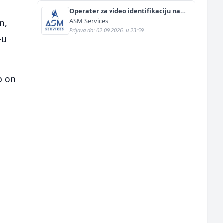
Operater za video identifikaciju na
njemačkom jeziku (m/ž)
ASM Services
n,
Prijava do: 02.09.2026. u 23:59
-u
p on