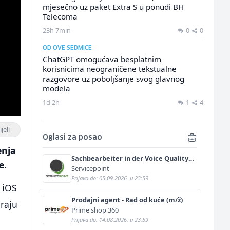
mjesečno uz paket Extra S u ponudi BH
Telecoma
23h 7min
0
0
OD OVE SEDMICE
ChatGPT omogućava besplatnim
korisnicima neograničene tekstualne
razgovore uz poboljšanje svog glavnog
modela
1d 2h
1
4
jeli
Oglasi za posao
enja
Sachbearbeiter in der Voice Quality
e.
Management (m/w)
Servicepoint
Prijava do: 05.09.2026. u 23:59
 iOS
Prodajni agent - Rad od kuće (m/ž)
raju
Prime shop 360
Prijava do: 14.08.2026. u 23:59