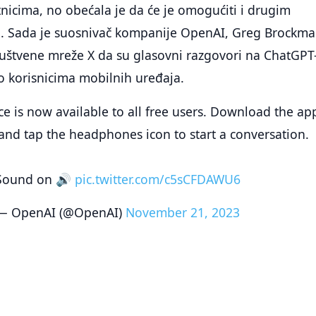
tnicima, no obećala je da će je omogućiti i drugim
. Sada je suosnivač kompanije OpenAI, Greg Brockma
uštvene mreže X da su glasovni razgovori na ChatGPT
o korisnicima mobilnih uređaja.
e is now available to all free users. Download the ap
nd tap the headphones icon to start a conversation.
Sound on 🔊
pic.twitter.com/c5sCFDAWU6
— OpenAI (@OpenAI)
November 21, 2023