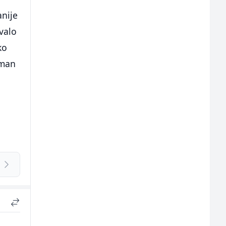
nije
valo
ko
tman