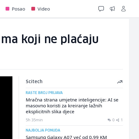
Posao
Video
ima koji ne plaćaju
Scitech
RASTE BROJ PRIJAVA
Mračna strana umjetne inteligencije: AI se
masovno koristi za kreiranje lažnih
eksplicitnih slika djece
5h 35min
0
1
NAJBOLJA PONUDA
Samsung Galaxy A07 već od 0,99 KM