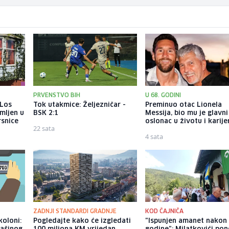
PRVENSTVO BIH
U 68. GODINI
 Los
Tok utakmice: Željezničar -
Preminuo otac Lionela
mljen u
BSK 2:1
Messija, bio mu je glavni
rsnice
oslonac u životu i karije
22 sata
4 sata
ZADNJI STANDARDI GRADNJE
KOD ČAJNIČA
koloni:
Pogledajte kako će izgledati
"Ispunjen amanet nakon