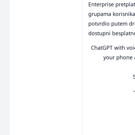
Enterprise pretpla
grupama korisnika
potvrdio putem dr
dostupni besplatn
ChatGPT with voic
your phone a