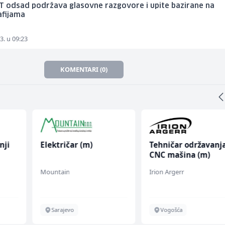
T odsad podržava glasovne razgovore i upite bazirane na
afijama
3. u 09:23
KOMENTARI (0)
nji
Električar (m)
Tehničar održavanj
CNC mašina (m)
Mountain
Irion Argerr
Sarajevo
Vogošća