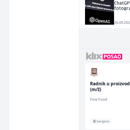
ChatGP
fotogr
26.09.202
Skladišni radnik (m/ž)
Radnik u proizvod
(m/ž)
Lidl BH
Fine Food
Lepenica
Sarajevo