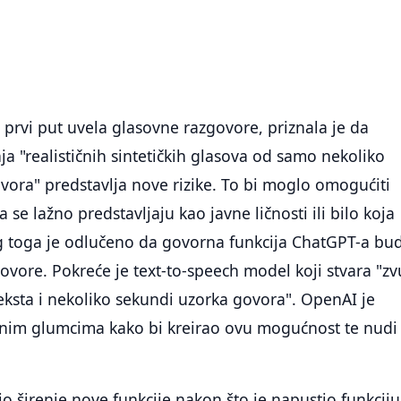
prvi put uvela glasovne razgovore, priznala je da
a "realističnih sintetičkih glasova od samo nekoliko
ora" predstavlja nove rizike. To bi moglo omogućiti
se lažno predstavljaju kao javne ličnosti ili bilo koja
 toga je odlučeno da govorna funkcija ChatGPT-a bu
ovore. Pokreće je text-to-speech model koji stvara "zv
teksta i nekoliko sekundi uzorka govora". OpenAI je
vnim glumcima kako bi kreirao ovu mogućnost te nudi
o širenje nove funkcije nakon što je napustio funkciju