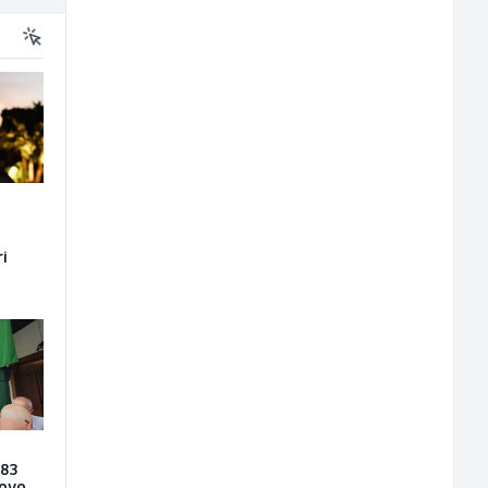
ri
 83