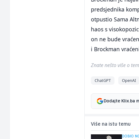
predsjednika komp
otpustio Sama Altm
haos s visokopozic
on ne bude vraćen
i Brockman vraćeni
Znate nešto više o temi 
ChatGPT
OpenAI
Dodajte Klix.ba 
Više na istu temu
DOBIO N