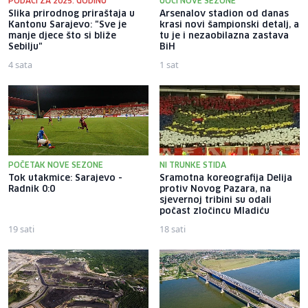
PODACI ZA 2025. GODINU
UOČI NOVE SEZONE
Slika prirodnog priraštaja u
Arsenalov stadion od danas
Kantonu Sarajevo: "Sve je
krasi novi šampionski detalj, a
manje djece što si bliže
tu je i nezaobilazna zastava
Sebilju"
BiH
4 sata
1 sat
POČETAK NOVE SEZONE
NI TRUNKE STIDA
Tok utakmice: Sarajevo -
Sramotna koreografija Delija
Radnik 0:0
protiv Novog Pazara, na
sjevernoj tribini su odali
počast zločincu Mladiću
19 sati
18 sati