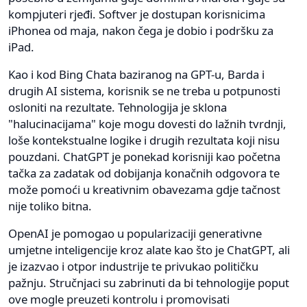
kompjuteri rjeđi. Softver je dostupan korisnicima
iPhonea od maja, nakon čega je dobio i podršku za
iPad.
Kao i kod Bing Chata baziranog na GPT-u, Barda i
drugih AI sistema, korisnik se ne treba u potpunosti
osloniti na rezultate. Tehnologija je sklona
"halucinacijama" koje mogu dovesti do lažnih tvrdnji,
loše kontekstualne logike i drugih rezultata koji nisu
pouzdani. ChatGPT je ponekad korisniji kao početna
tačka za zadatak od dobijanja konačnih odgovora te
može pomoći u kreativnim obavezama gdje tačnost
nije toliko bitna.
OpenAI je pomogao u popularizaciji generativne
umjetne inteligencije kroz alate kao što je ChatGPT, ali
je izazvao i otpor industrije te privukao političku
pažnju. Stručnjaci su zabrinuti da bi tehnologije poput
ove mogle preuzeti kontrolu i promovisati