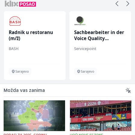
Radnik u restoranu
Sachbearbeiter in der
(m/ž)
Voice Quality
Management (m/w)
BASH
Servicepoint
Sarajevo
Sarajevo
Možda vas zanima