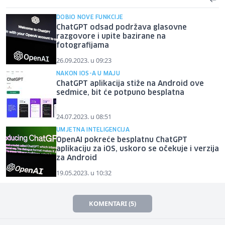
DOBIO NOVE FUNKCIJE
ChatGPT odsad podržava glasovne
razgovore i upite bazirane na
fotografijama
26.09.2023. u 09:23
NAKON IOS-A U MAJU
ChatGPT aplikacija stiže na Android ove
sedmice, bit će potpuno besplatna
24.07.2023. u 08:51
UMJETNA INTELIGENCIJA
OpenAI pokreće besplatnu ChatGPT
aplikaciju za iOS, uskoro se očekuje i verzija
za Android
19.05.2023. u 10:32
KOMENTARI (5)