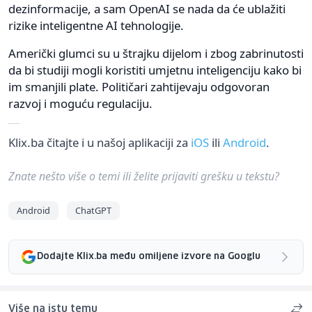
dezinformacije, a sam OpenAI se nada da će ublažiti
rizike inteligentne AI tehnologije.
Američki glumci su u štrajku dijelom i zbog zabrinutosti
da bi studiji mogli koristiti umjetnu inteligenciju kako bi
im smanjili plate. Političari zahtijevaju odgovoran
razvoj i moguću regulaciju.
Klix.ba čitajte i u našoj aplikaciji za
iOS
ili
Android
.
Znate nešto više o temi ili želite prijaviti grešku u tekstu?
Android
ChatGPT
Dodajte Klix.ba među omiljene izvore na Googlu
Više na istu temu