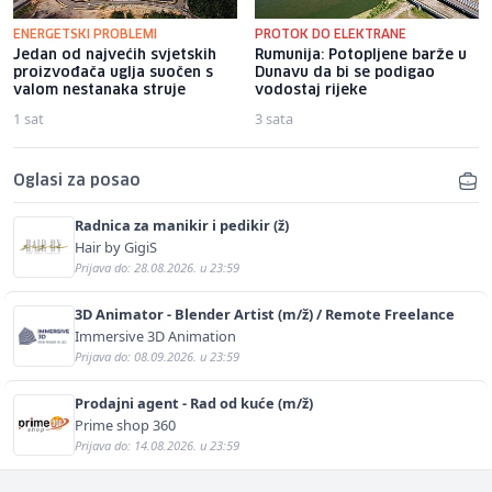
ENERGETSKI PROBLEMI
PROTOK DO ELEKTRANE
Jedan od najvećih svjetskih
Rumunija: Potopljene barže u
proizvođača uglja suočen s
Dunavu da bi se podigao
valom nestanaka struje
vodostaj rijeke
1 sat
3 sata
Oglasi za posao
Radnica za manikir i pedikir (ž)
Hair by GigiS
Prijava do: 28.08.2026. u 23:59
3D Animator - Blender Artist (m/ž) / Remote Freelance
Immersive 3D Animation
Prijava do: 08.09.2026. u 23:59
Prodajni agent - Rad od kuće (m/ž)
Prime shop 360
Prijava do: 14.08.2026. u 23:59