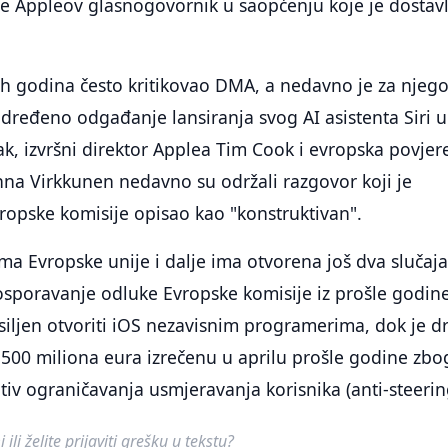
je Appleov glasnogovornik u saopćenju koje je dostav
ih godina često kritikovao DMA, a nedavno je za njeg
određeno odgađanje lansiranja svog AI asistenta Siri u
pak, izvršni direktor Applea Tim Cook i evropska povjer
na Virkkunen nedavno su održali razgovor koji je
ropske komisije opisao kao "konstruktivan".
a Evropske unije i dalje ima otvorena još dva slučaja
osporavanje odluke Evropske komisije iz prošle godin
siljen otvoriti iOS nezavisnim programerima, dok je d
500 miliona eura izrečenu u aprilu prošle godine zbo
otiv ograničavanja usmjeravanja korisnika (anti-steerin
ili želite prijaviti grešku u tekstu?