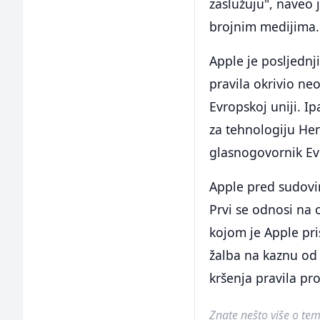
zaslužuju", naveo 
brojnim medijima.
Apple je posljednj
pravila okrivio ne
Evropskoj uniji. I
za tehnologiju Hen
glasnogovornik Ev
Apple pred sudovim
Prvi se odnosi na 
kojom je Apple pri
žalba na kaznu od 
kršenja pravila pr
Znate nešto više o temi 