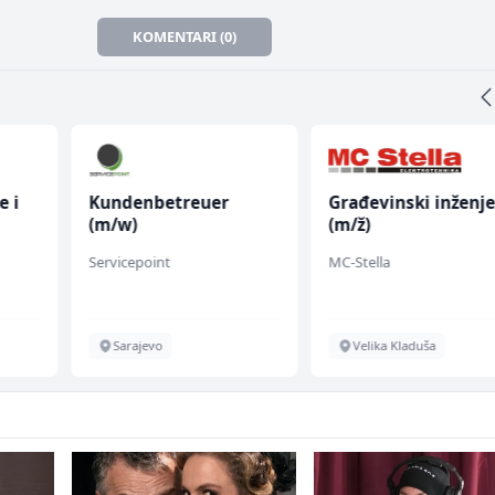
KOMENTARI (0)
e i
Kundenbetreuer
Građevinski inženje
(m/w)
(m/ž)
Servicepoint
MC-Stella
Sarajevo
Velika Kladuša