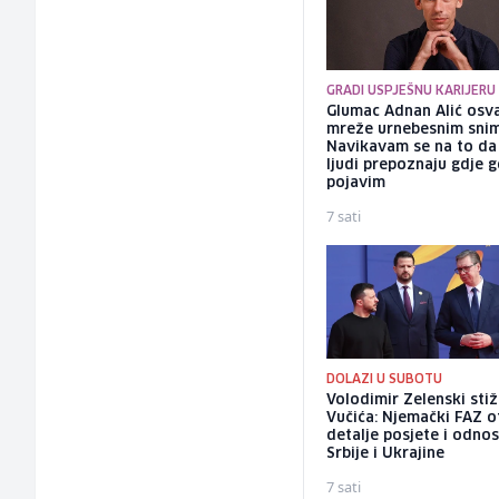
GRADI USPJEŠNU KARIJERU
Glumac Adnan Alić osv
mreže urnebesnim sni
Navikavam se na to d
ljudi prepoznaju gdje 
pojavim
7 sati
DOLAZI U SUBOTU
Volodimir Zelenski sti
Vučića: Njemački FAZ o
detalje posjete i odno
Srbije i Ukrajine
7 sati