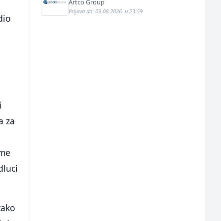
Artco Group
Prijava do: 09.08.2026. u 23:59
dio
i
a za
ome
dluci
tako