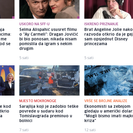
USKORO NA SFF-U
ISKRENO PRIZNANJE
aja
Selma Alispahić ususret filmu
Brat Angeline Jolie nak
mcima:
o "Ay Carmeli": Dragan Jovičić
razvoda otkrio da je gej
a me
bi bio ponosan; nikada nisam
sam opsjednut Disney
god se
pomislila da igram s nekim
princezama
drugim
5 sati
5 sati
MJESTO MOKRONOGE
VRŠE SE BROJNE ANALIZE
že kod
Sarajlija koji je zadobio teške
Ekonomisti sa zebnjom
tkrio
povrede u sudaru kod
gledaju u američki dolar
sa
Tomislavgrada preminuo u
"Mogli bismo imati majk
bolnici
kriza"
7 sati
12 sati