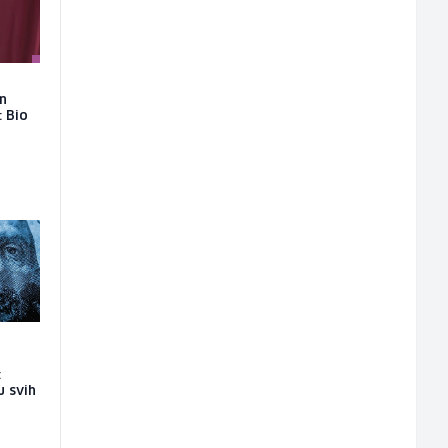
on
: Bio
:
u svih