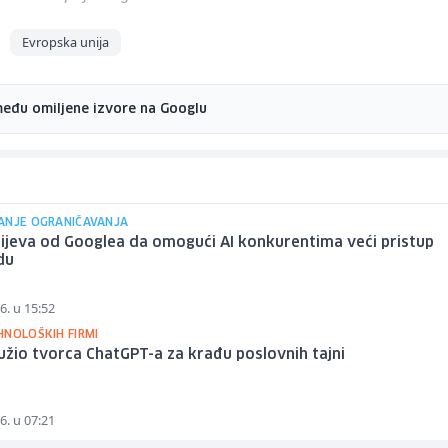
Evropska unija
među omiljene izvore na Googlu
ANJE OGRANIČAVANJA
ijeva od Googlea da omogući AI konkurentima veći pristup
du
6. u 15:52
HNOLOŠKIH FIRMI
užio tvorca ChatGPT-a za krađu poslovnih tajni
6. u 07:21