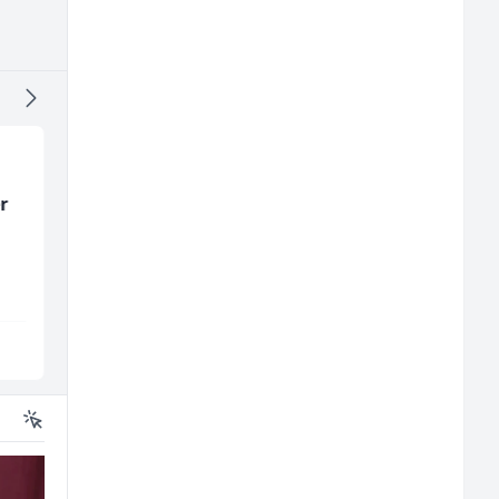
r
Električar - Radnik na
Skladišni radnik (m/ž
tehničkom održavanju
(m/ž)
Amko komerc
Lidl BH
Sarajevo
Lepenica