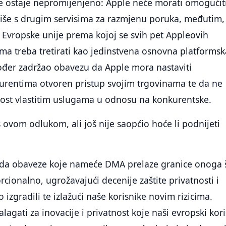
je ostaje nepromijenjeno: Apple neće morati omogućit
iše s drugim servisima za razmjenu poruka, međutim,
 Evropske unije prema kojoj se svih pet Appleovih
ama treba tretirati kao jedinstvena osnovna platformsk
kođer zadržao obavezu da Apple mora nastaviti
rentima otvoren pristup svojim trgovinama te da ne
nost vlastitim uslugama u odnosu na konkurentske.
s ovom odlukom, ali još nije saopćio hoće li podnijeti
 da obaveze koje nameće DMA prelaze granice onoga 
rcionalno, ugrožavajući decenije zaštite privatnosti i
 izgradili te izlažući naše korisnike novim rizicima.
lagati za inovacije i privatnost koje naši evropski kori