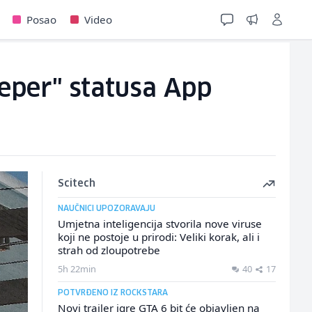
Posao
Video
eper" statusa App
Scitech
NAUČNICI UPOZORAVAJU
Umjetna inteligencija stvorila nove viruse
koji ne postoje u prirodi: Veliki korak, ali i
strah od zloupotrebe
5h 22min
40
17
POTVRĐENO IZ ROCKSTARA
Novi trailer igre GTA 6 bit će objavljen na