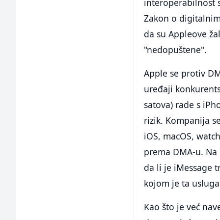
interoperabilnost 
Zakon o digitalnim
da su Appleove ža
"nedopuštene".
Apple se protiv DM
uređaji konkurents
satova) rade s iPh
rizik. Kompanija s
iOS, macOS, watch
prema DMA-u. Na k
da li je iMessage 
kojom je ta usluga
Kao što je već nav