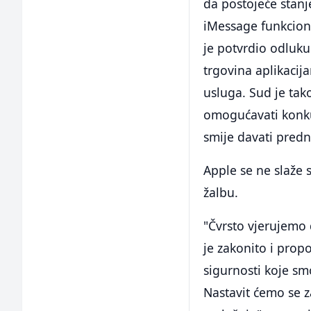
da postojeće stan
iMessage funkcion
je potvrdio odluku
trgovina aplikacij
usluga. Sud je ta
omogućavati konku
smije davati pred
Apple se ne slaže 
žalbu.
"Čvrsto vjerujemo
je zakonito i propo
sigurnosti koje smo
Nastavit ćemo se za