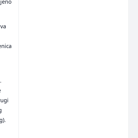
ljeno
ova
enica
.
e
rugi
g
g).