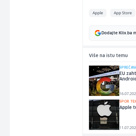
Apple
App Store
Dodajte Klix.ba 
Više na istu temu
SPREČAV
EU zaht
Androi
16.07.202
SPOR TE
Apple t
11.07.202