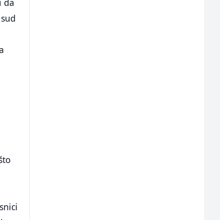
i da
 sud
a
što
snici