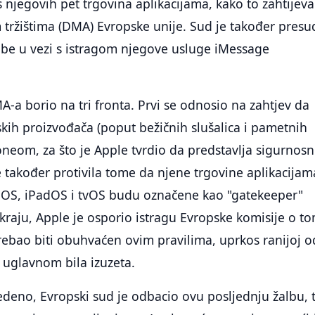
s njegovih pet trgovina aplikacijama, kako to zahtijeva
 tržištima (DMA) Evropske unije. Sud je također presu
lbe u vezi s istragom njegove usluge iMessage
A-a borio na tri fronta. Prvi se odnosio na zahtjev da
kih proizvođača (poput bežičnih slušalica i pametnih
oneom, za što je Apple tvrdio da predstavlja sigurnosn
e također protivila tome da njene trgovine aplikacijam
OS, iPadOS i tvOS budu označene kao "gatekeeper"
raju, Apple je osporio istragu Evropske komisije o t
trebao biti obuhvaćen ovim pravilima, uprkos ranijoj o
 uglavnom bila izuzeta.
edeno, Evropski sud je odbacio ovu posljednju žalbu, 