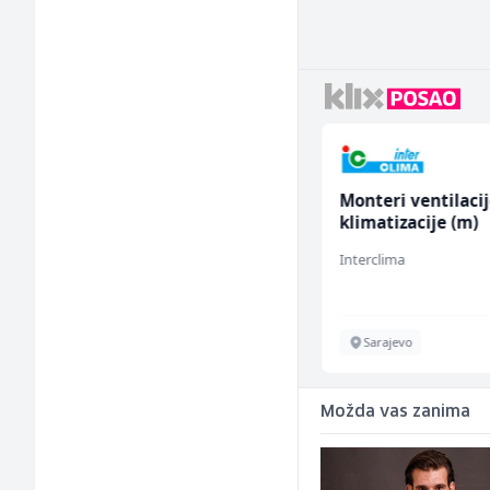
Monter centralnog
Monteri ventilacij
grijanja (m)
klimatizacije (m)
Mountain
Interclima
Sarajevo
Sarajevo
Možda vas zanima