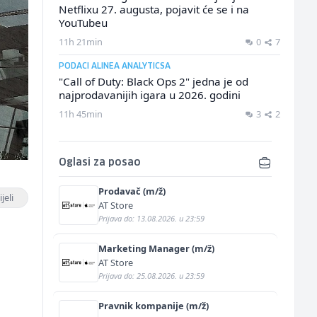
Netflixu 27. augusta, pojavit će se i na
YouTubeu
11h 21min
0
7
PODACI ALINEA ANALYTICSA
"Call of Duty: Black Ops 2" jedna je od
najprodavanijih igara u 2026. godini
11h 45min
3
2
Oglasi za posao
Prodavač (m/ž)
jeli
AT Store
Prijava do: 13.08.2026. u 23:59
Marketing Manager (m/ž)
AT Store
Prijava do: 25.08.2026. u 23:59
Pravnik kompanije (m/ž)