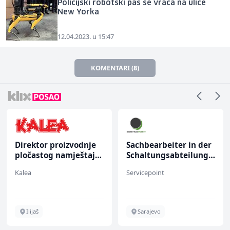
Policijski robotski pas se vraća na ulice
New Yorka
12.04.2023. u 15:47
KOMENTARI (8)
Direktor proizvodnje
Sachbearbeiter in der
pločastog namještaja
Schaltungsabteilung
(m/ž)
(m/w)
Kalea
Servicepoint
Ilijaš
Sarajevo