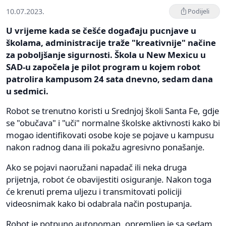
10.07.2023.
Podijeli
U vrijeme kada se češće događaju pucnjave u
školama, administracije traže "kreativnije" načine
za poboljšanje sigurnosti. Škola u New Mexicu u
SAD-u započela je pilot program u kojem robot
patrolira kampusom 24 sata dnevno, sedam dana
u sedmici.
Robot se trenutno koristi u Srednjoj školi Santa Fe, gdje
se "obučava" i "uči" normalne školske aktivnosti kako bi
mogao identifikovati osobe koje se pojave u kampusu
nakon radnog dana ili pokažu agresivno ponašanje.
Ako se pojavi naoružani napadač ili neka druga
prijetnja, robot će obavijestiti osiguranje. Nakon toga
će krenuti prema uljezu i transmitovati policiji
videosnimak kako bi odabrala način postupanja.
Robot je potpuno autonoman, opremljen je sa sedam