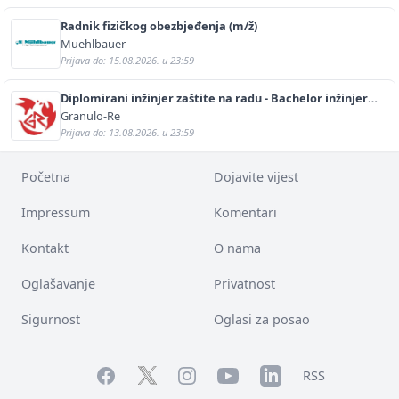
Radnik fizičkog obezbjeđenja (m/ž)
Muehlbauer
Prijava do: 15.08.2026. u 23:59
Diplomirani inžinjer zaštite na radu - Bachelor inžinjer
sigurnosti i pomoći (m/ž)
Granulo-Re
Prijava do: 13.08.2026. u 23:59
Početna
Dojavite vijest
Impressum
Komentari
Kontakt
O nama
Oglašavanje
Privatnost
Sigurnost
Oglasi za posao
Facebook
YouTube
LinkedIn
Twitter
Instagram
RSS