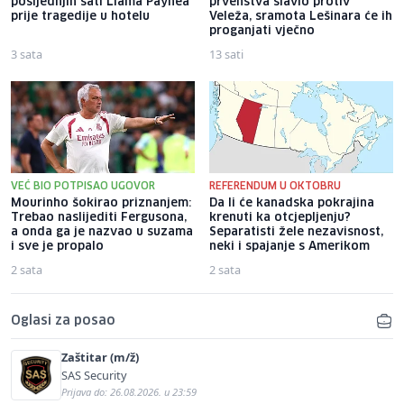
posljednjih sati Liama ​​Paynea
prvenstva slavio protiv
prije tragedije u hotelu
Veleža, sramota Lešinara će ih
proganjati vječno
3 sata
13 sati
VEĆ BIO POTPISAO UGOVOR
REFERENDUM U OKTOBRU
Mourinho šokirao priznanjem:
Da li će kanadska pokrajina
Trebao naslijediti Fergusona,
krenuti ka otcjepljenju?
a onda ga je nazvao u suzama
Separatisti žele nezavisnost,
i sve je propalo
neki i spajanje s Amerikom
2 sata
2 sata
Oglasi za posao
Zaštitar (m/ž)
SAS Security
Prijava do: 26.08.2026. u 23:59