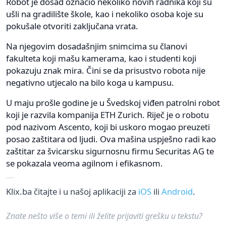
Robot je dosad označio nekoliko novih radnika koji su
ušli na gradilište škole, kao i nekoliko osoba koje su
pokušale otvoriti zaključana vrata.
Na njegovim dosadašnjim snimcima su članovi
fakulteta koji mašu kamerama, kao i studenti koji
pokazuju znak mira. Čini se da prisustvo robota nije
negativno utjecalo na bilo koga u kampusu.
U maju prošle godine je u Švedskoj viđen patrolni robot
koji je razvila kompanija ETH Zurich. Riječ je o robotu
pod nazivom Ascento, koji bi uskoro mogao preuzeti
posao zaštitara od ljudi. Ova mašina uspješno radi kao
zaštitar za švicarsku sigurnosnu firmu Securitas AG te
se pokazala veoma agilnom i efikasnom.
Klix.ba čitajte i u našoj aplikaciji za
iOS
ili
Android
.
Znate nešto više o temi ili želite prijaviti grešku u tekstu?