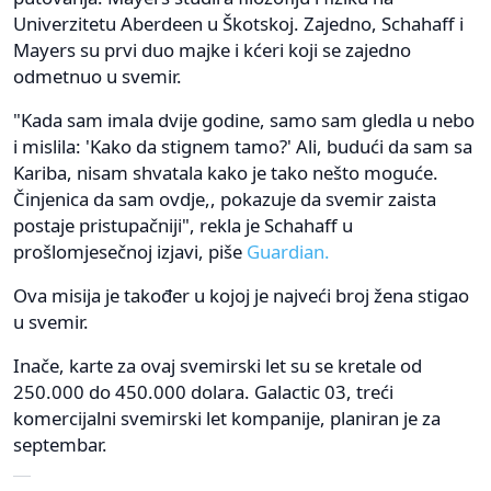
Univerzitetu Aberdeen u Škotskoj. Zajedno, Schahaff i
Mayers su prvi duo majke i kćeri koji se zajedno
odmetnuo u svemir.
"Kada sam imala dvije godine, samo sam gledla u nebo
i mislila: 'Kako da stignem tamo?' Ali, budući da sam sa
Kariba, nisam shvatala kako je tako nešto moguće.
Činjenica da sam ovdje,, pokazuje da svemir zaista
postaje pristupačniji", rekla je Schahaff u
prošlomjesečnoj izjavi, piše
Guardian.
Ova misija je također u kojoj je najveći broj žena stigao
u svemir.
Inače, karte za ovaj svemirski let su se kretale od
250.000 do 450.000 dolara. Galactic 03, treći
komercijalni svemirski let kompanije, planiran je za
septembar.