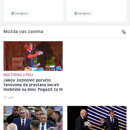
Sarajevo
Sarajevo
Možda vas zanima
NASTUPAO U PULI
Jakov Jozinović poručio
Sarajevo: Uništen bankomat u
fanovima da prestanu bacati
naselju Višnjik, pljačkaši nisu
mobitele na binu: Pogazit ću ih
uspjeli odnijeti novac
21 sat
5 sati