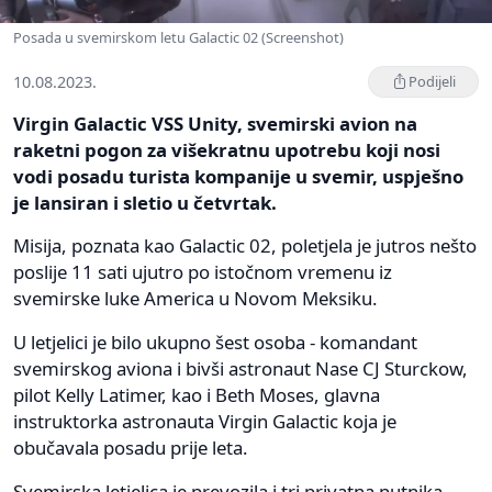
Posada u svemirskom letu Galactic 02 (Screenshot)
10.08.2023.
Podijeli
Virgin Galactic VSS Unity, svemirski avion na
raketni pogon za višekratnu upotrebu koji nosi
vodi posadu turista kompanije u svemir, uspješno
je lansiran i sletio u četvrtak.
Misija, poznata kao Galactic 02, poletjela je jutros nešto
poslije 11 sati ujutro po istočnom vremenu iz
svemirske luke America u Novom Meksiku.
U letjelici je bilo ukupno šest osoba - komandant
svemirskog aviona i bivši astronaut Nase CJ Sturckow,
pilot Kelly Latimer, kao i Beth Moses, glavna
instruktorka astronauta Virgin Galactic koja je
obučavala posadu prije leta.
Svemirska letjelica je prevozila i tri privatna putnika,