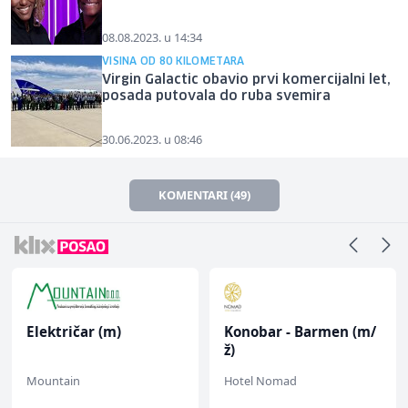
08.08.2023. u 14:34
VISINA OD 80 KILOMETARA
Virgin Galactic obavio prvi komercijalni let,
posada putovala do ruba svemira
30.06.2023. u 08:46
KOMENTARI (49)
Električar (m)
Konobar - Barmen (m/
ž)
Mountain
Hotel Nomad