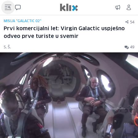
54
MISIJA "GALACTIC 02"
Prvi komercijalni let: Virgin Galactic uspješno
odveo prve turiste u svemir
S. Š.
49