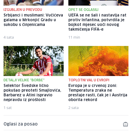
IZGUBLJEN U PREVODU
OPET SE OGLASILI
Srbijanci i muslimani: Vučićeva
UEFA se ne šali i nastavlja rat
galama u Mrkonjić Gradu u
protiv Infantina, potvrdila je
sukobu s činjenicama
bojkot mjesec uoči novog
takmičenja FIFA-e
4 sata
11 min
DETALJI VELIKE "BORBE"
TOPLOTNI VAL U EVROPI
Selektor Švedske lično
Evropa je u crvenoj zoni:
pokušao preoteti Smajlovića,
Temperatura zraka ne
Barbarez u Atini ispravio
prestaje rasti, čak je i Austrija
nepravdu iz prošlosti
oborila rekord
1 sat
2 sata
Oglasi za posao