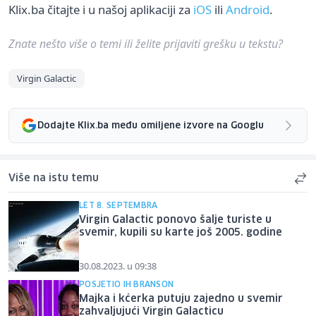
Klix.ba čitajte i u našoj aplikaciji za
iOS
ili
Android
.
Znate nešto više o temi ili želite prijaviti grešku u tekstu?
Virgin Galactic
Dodajte Klix.ba među omiljene izvore na Googlu
Više na istu temu
LET 8. SEPTEMBRA
Virgin Galactic ponovo šalje turiste u
svemir, kupili su karte još 2005. godine
30.08.2023. u 09:38
POSJETIO IH BRANSON
Majka i kćerka putuju zajedno u svemir
zahvaljujući Virgin Galacticu