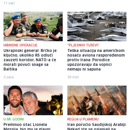
11 sati
5 sati
HIBRIDNE OPERACIJE
"PLJESNIVI TUŠEVI"
Ukrajinski general: Brčko je
Teška situacija na američkom
ključno, ukoliko RS odluči
nosaču aviona raspoređenom
zauzeti koridor, NATO-a će
protiv Irana: Porodice
morati povući snage sa
upozoravaju da vojnici
Baltika
nemaju ni sapuna
3 sata
39 min
U 68. GODINI
REGIJA U PLAMENU
Preminuo otac Lionela
Iran poručio Saudijskoj Arabiji:
Messija, bio mu je glavni
Nekad ste se oslanjali na