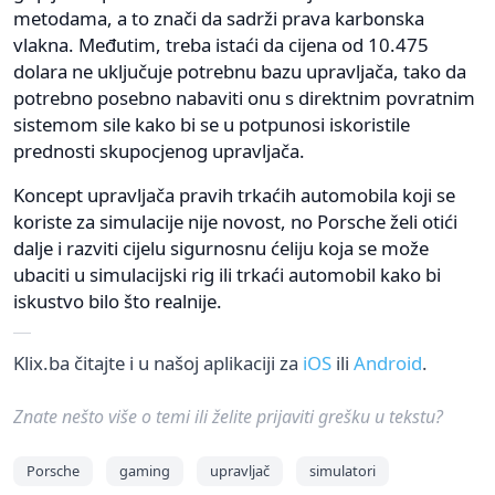
metodama, a to znači da sadrži prava karbonska
vlakna. Međutim, treba istaći da cijena od 10.475
dolara ne uključuje potrebnu bazu upravljača, tako da
potrebno posebno nabaviti onu s direktnim povratnim
sistemom sile kako bi se u potpunosi iskoristile
prednosti skupocjenog upravljača.
Koncept upravljača pravih trkaćih automobila koji se
koriste za simulacije nije novost, no Porsche želi otići
dalje i razviti cijelu sigurnosnu ćeliju koja se može
ubaciti u simulacijski rig ili trkaći automobil kako bi
iskustvo bilo što realnije.
Klix.ba čitajte i u našoj aplikaciji za
iOS
ili
Android
.
Znate nešto više o temi ili želite prijaviti grešku u tekstu?
Porsche
gaming
upravljač
simulatori