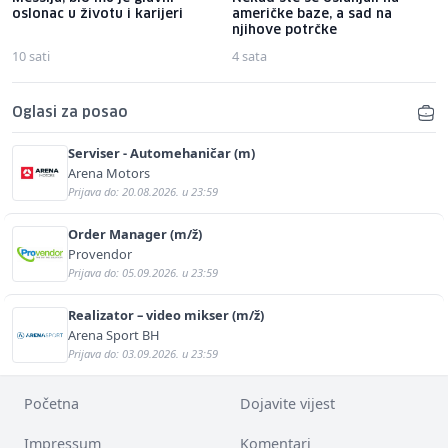
oslonac u životu i karijeri
američke baze, a sad na
njihove potrčke
10 sati
4 sata
Oglasi za posao
Serviser - Automehaničar (m)
Arena Motors
Prijava do: 20.08.2026. u 23:59
Order Manager (m/ž)
Provendor
Prijava do: 05.09.2026. u 23:59
Realizator – video mikser (m/ž)
Arena Sport BH
Prijava do: 03.09.2026. u 23:59
Početna
Dojavite vijest
Impressum
Komentari