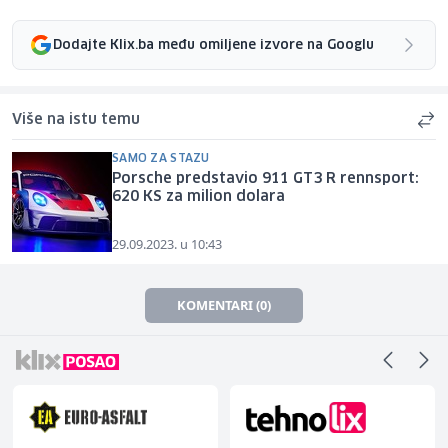
Dodajte Klix.ba među omiljene izvore na Googlu
Više na istu temu
SAMO ZA STAZU
Porsche predstavio 911 GT3 R rennsport:
620 KS za milion dolara
29.09.2023. u 10:43
KOMENTARI (0)