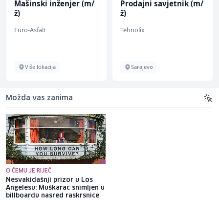
Mašinski inženjer (m/
Prodajni savjetnik (m/
ž)
ž)
Euro-Asfalt
Tehnolix
Više lokacija
Sarajevo
Možda vas zanima
O ČEMU JE RIJEČ
Nesvakidašnji prizor u Los
Šta zapravo znači posjeta
Angelesu: Muškarac snimljen u
Zelenskog Srbiji: Iza kulisa
billboardu nasred raskrsnice
poljoprivrednih sporazuma,
veza s Moskvom i pitanja
Kosova