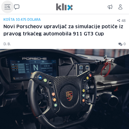
48
KOŠTA 10.475 DOLARA
Novi Porscheov upravljač za simulacije potiče iz
pravog trkaćeg automobila 911 GT3 Cup
D. B.
0