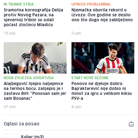
NI TRUNKE STIDA
UPRKOS PROBLEMIMA
Sramotna koreografija Delija
Njemačka oborila rekord u
protiv Novog Pazara, na
izvozu: Ove godine se desilo
sjevernoj tribini su odali
ono što dugo nije zabilježeno
počast zločincu Mladiću
19 sati
5 sati
NOVA ZVIJEZDA JUVENTUSA
START NOVE SEZONE
Alajbegović lijepio naljepnice
Ponovo ne djeluje dobro:
na termos bocu, zalijepio je i
Bajraktarević nije dobio ni
zastavu BiH: "Ponosan sam jer
minut za igru u velikom kiksu
sam Bosanac"
PSV-a
57 min
8 sati
Oglasi za posao
Kuhar (m/ž)