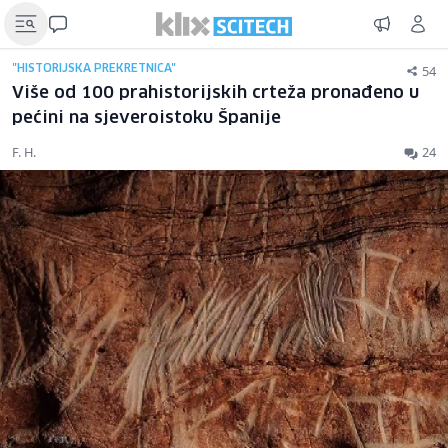
54
"HISTORIJSKA PREKRETNICA"
Više od 100 prahistorijskih crteža pronađeno u
pećini na sjeveroistoku Španije
F. H.
24