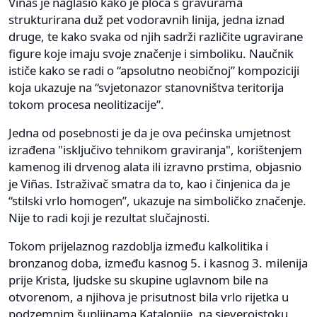
Viñas je naglasio kako je ploča s gravurama
strukturirana duž pet vodoravnih linija, jedna iznad
druge, te kako svaka od njih sadrži različite ugravirane
figure koje imaju svoje značenje i simboliku. Naučnik
ističe kako se radi o “apsolutno neobičnoj” kompoziciji
koja ukazuje na “svjetonazor stanovništva teritorija
tokom procesa neolitizacije”.
Jedna od posebnosti je da je ova pećinska umjetnost
izrađena "isključivo tehnikom graviranja", korištenjem
kamenog ili drvenog alata ili izravno prstima, objasnio
je Viñas. Istraživač smatra da to, kao i činjenica da je
“stilski vrlo homogen”, ukazuje na simboličko značenje.
Nije to radi koji je rezultat slučajnosti.
Tokom prijelaznog razdoblja između kalkolitika i
bronzanog doba, između kasnog 5. i kasnog 3. milenija
prije Krista, ljudske su skupine uglavnom bile na
otvorenom, a njihova je prisutnost bila vrlo rijetka u
podzemnim šupljinama Katalonije, na sjeveroistoku