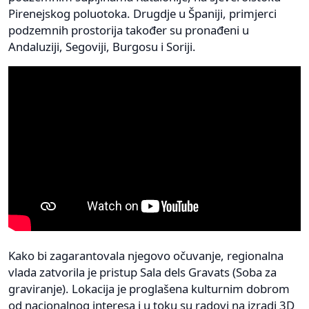
Pirenejskog poluotoka. Drugdje u Španiji, primjerci
podzemnih prostorija također su pronađeni u
Andaluziji, Segoviji, Burgosu i Soriji.
Kako bi zagarantovala njegovo očuvanje, regionalna
vlada zatvorila je pristup Sala dels Gravats (Soba za
graviranje). Lokacija je proglašena kulturnim dobrom
od nacionalnog interesa i u toku su radovi na izradi 3D