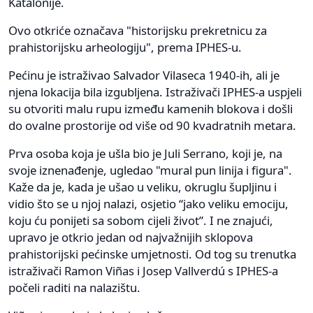
Katalonije.
Ovo otkriće označava "historijsku prekretnicu za
prahistorijsku arheologiju", prema IPHES-u.
Pećinu je istraživao Salvador Vilaseca 1940-ih, ali je
njena lokacija bila izgubljena. Istraživači IPHES-a uspjeli
su otvoriti malu rupu između kamenih blokova i došli
do ovalne prostorije od više od 90 kvadratnih metara.
Prva osoba koja je ušla bio je Juli Serrano, koji je, na
svoje iznenađenje, ugledao "mural pun linija i figura".
Kaže da je, kada je ušao u veliku, okruglu šupljinu i
vidio što se u njoj nalazi, osjetio “jako veliku emociju,
koju ću ponijeti sa sobom cijeli život”. I ne znajući,
upravo je otkrio jedan od najvažnijih sklopova
prahistorijski pećinske umjetnosti. Od tog su trenutka
istraživači Ramon Viñas i Josep Vallverdú s IPHES-a
počeli raditi na nalazištu.