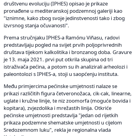
društvenu evoluciju (IPHES) opisao je prikaze
pronađene u mediteranskoj podzemnoj galeriji kao
"iznimne, kako zbog svoje jedinstvenosti tako i zbog
izvrsnog stanja očuvanosti".
Prema stručnjaku IPHES-a Ramónu Viñasu, radovi
predstavljaju pogled na svijet prvih poljoprivrednih
društava tijekom kalkolitika i bronzanog doba. Gravure
je 13. maja 2021. prvi put otkrila skupina od tri
istraživača pećina, a potom su ih analizirali arheolozi i
paleontolozi s IPHES-a, stoji u saopćenju instituta.
Među primjercima pećinske umjetnosti nalaze se
prikazi različitih figura četveronožaca, cik-cak, linearne,
uglate i kružne linije, te niz zoomorfa (moguće bovida i
kopitara), zvjezdolika i mrežastih linija. Otkriće
pećinske umjetnosti predstavlja "jedan od rijetkih
prikaza podzemne shematske umjetnosti u cijelom
Sredozemnom luku", rekla je regionalna vlada