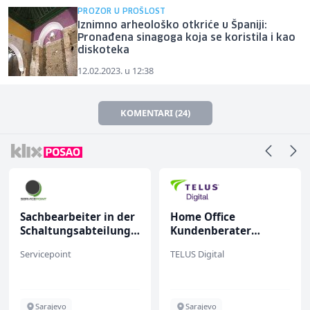
PROZOR U PROŠLOST
Iznimno arheološko otkriće u Španiji:
Pronađena sinagoga koja se koristila i kao
diskoteka
12.02.2023. u 12:38
KOMENTARI (24)
Home Office
Hostesa (ž)
Kundenberater
(m/w/d) für ein
TELUS Digital
Bosnian House Restaurant
renommiertes
Schuhunternehmen
Sarajevo
Inostranstvo