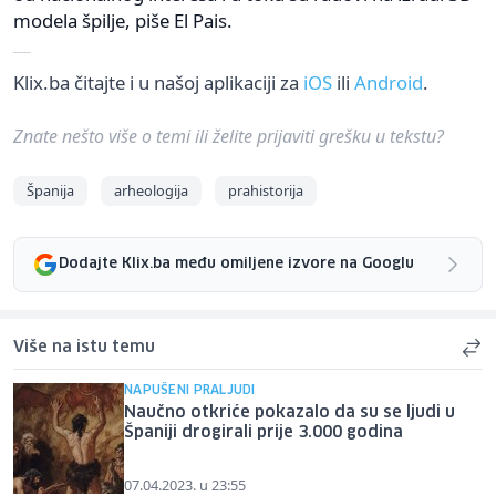
modela špilje, piše El Pais.
Klix.ba čitajte i u našoj aplikaciji za
iOS
ili
Android
.
Znate nešto više o temi ili želite prijaviti grešku u tekstu?
Španija
arheologija
prahistorija
Dodajte Klix.ba među omiljene izvore na Googlu
Više na istu temu
NAPUŠENI PRALJUDI
Naučno otkriće pokazalo da su se ljudi u
Španiji drogirali prije 3.000 godina
07.04.2023. u 23:55