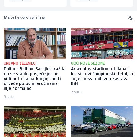
Možda vas zanima
URBANO ZELENILO
UOČI NOVE SEZONE
Dalibor Ballian: Sarajka tražila
Arsenalov stadion od danas
da se stablo posječe jer ne
krasi novi šampionski detalj, a
vidi auto na parkingu; saditi
tu je i nezaobilazna zastava
drveće po ovim vrućinama
BiH
nije normalno
2 sata
3 sata