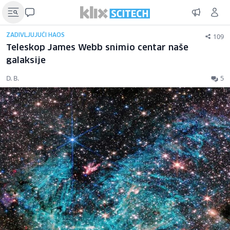
109
ZADIVLJUJUĆI HAOS
Teleskop James Webb snimio centar naše
galaksije
D. B.
5