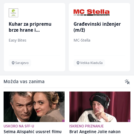
Kuhar za pripremu
Građevinski inženjer
brze hrane i
(m/ž)
jednostavnih jela (m/
Easy Bites
MC-Stella
ž)
Sarajevo
Velika Kladuša
Možda vas zanima
USKORO NA SFF-U
ISKRENO PRIZNANJE
Selma Alispahić ususret filmu
Brat Angeline Jolie nakon