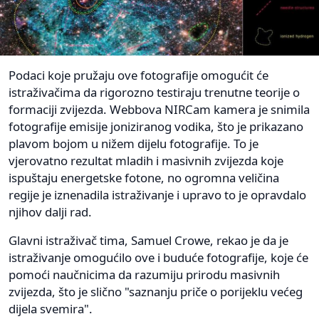
Podaci koje pružaju ove fotografije omogućit će
istraživačima da rigorozno testiraju trenutne teorije o
formaciji zvijezda. Webbova NIRCam kamera je snimila
fotografije emisije joniziranog vodika, što je prikazano
plavom bojom u nižem dijelu fotografije. To je
vjerovatno rezultat mladih i masivnih zvijezda koje
ispuštaju energetske fotone, no ogromna veličina
regije je iznenadila istraživanje i upravo to je opravdalo
njihov dalji rad.
Glavni istraživač tima, Samuel Crowe, rekao je da je
istraživanje omogućilo ove i buduće fotografije, koje će
pomoći naučnicima da razumiju prirodu masivnih
zvijezda, što je slično "saznanju priče o porijeklu većeg
dijela svemira".