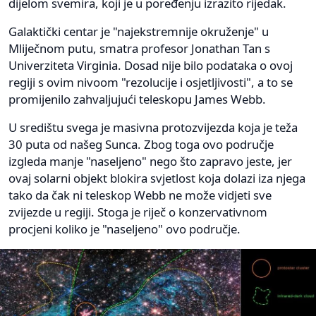
dijelom svemira, koji je u poređenju izrazito rijedak.
Galaktički centar je "najekstremnije okruženje" u
Mliječnom putu, smatra profesor Jonathan Tan s
Univerziteta Virginia. Dosad nije bilo podataka o ovoj
regiji s ovim nivoom "rezolucije i osjetljivosti", a to se
promijenilo zahvaljujući teleskopu James Webb.
U središtu svega je masivna protozvijezda koja je teža
30 puta od našeg Sunca. Zbog toga ovo područje
izgleda manje "naseljeno" nego što zapravo jeste, jer
ovaj solarni objekt blokira svjetlost koja dolazi iza njega
tako da čak ni teleskop Webb ne može vidjeti sve
zvijezde u regiji. Stoga je riječ o konzervativnom
procjeni koliko je "naseljeno" ovo područje.