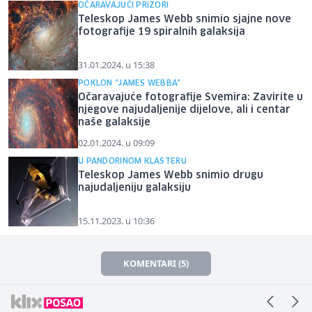
OČARAVAJUĆI PRIZORI
Teleskop James Webb snimio sjajne nove
fotografije 19 spiralnih galaksija
31.01.2024. u 15:38
POKLON "JAMES WEBBA"
Očaravajuće fotografije Svemira: Zavirite u
njegove najudaljenije dijelove, ali i centar
naše galaksije
02.01.2024. u 09:09
U PANDORINOM KLASTERU
Teleskop James Webb snimio drugu
najudaljeniju galaksiju
15.11.2023. u 10:36
KOMENTARI (5)