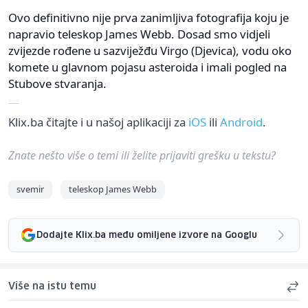
Ovo definitivno nije prva zanimljiva fotografija koju je
napravio teleskop James Webb. Dosad smo vidjeli
zvijezde rođene u sazviježđu Virgo (Djevica), vodu oko
komete u glavnom pojasu asteroida i imali pogled na
Stubove stvaranja.
Klix.ba čitajte i u našoj aplikaciji za
iOS
ili
Android
.
Znate nešto više o temi ili želite prijaviti grešku u tekstu?
svemir
teleskop James Webb
Dodajte Klix.ba među omiljene izvore na Googlu
Više na istu temu