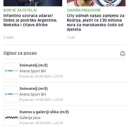
BORI SE ZA FOTELJU
ZAVRŠNI PREGOVORI
Infantino uzvraća udarac!
City odmah našao zamjenu za
Dobio je podršku Argentine,
Rodrija, platit će 130 miliona
Meksika i čitave Afrike
eura za marokansko čudo od
djeteta
2 sata
1 sat
Oglasi za posao
Snimatelj (m/ž)
Arena Sport BH
Prijava do: 03.09.2026. u 23:59
Snimatelj (m/ž)
Arena Sport BH
Prijava do: 14.08.2026. u 23:59
Kustos u galeriji slika (m/ž)
Galerija Java
Prijava do: 09.08.2026. u 23:59