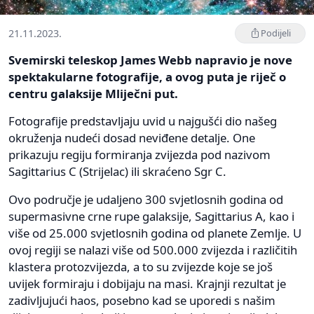
21.11.2023.
Podijeli
Svemirski teleskop James Webb napravio je nove
spektakularne fotografije, a ovog puta je riječ o
centru galaksije Mliječni put.
Fotografije predstavljaju uvid u najgušći dio našeg
okruženja nudeći dosad neviđene detalje. One
prikazuju regiju formiranja zvijezda pod nazivom
Sagittarius C (Strijelac) ili skraćeno Sgr C.
Ovo područje je udaljeno 300 svjetlosnih godina od
supermasivne crne rupe galaksije, Sagittarius A, kao i
više od 25.000 svjetlosnih godina od planete Zemlje. U
ovoj regiji se nalazi više od 500.000 zvijezda i različitih
klastera protozvijezda, a to su zvijezde koje se još
uvijek formiraju i dobijaju na masi. Krajnji rezultat je
zadivljujući haos, posebno kad se uporedi s našim