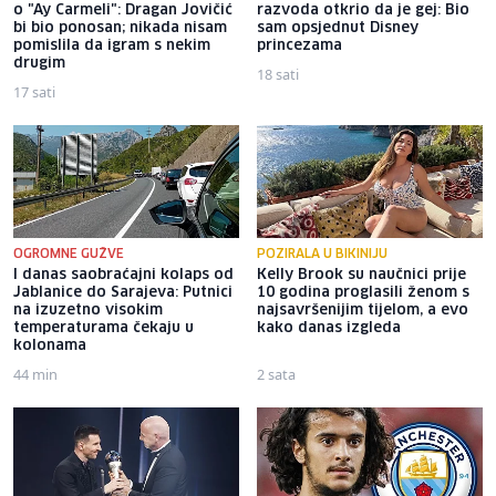
o "Ay Carmeli": Dragan Jovičić
razvoda otkrio da je gej: Bio
bi bio ponosan; nikada nisam
sam opsjednut Disney
pomislila da igram s nekim
princezama
drugim
18 sati
17 sati
OGROMNE GUŽVE
POZIRALA U BIKINIJU
I danas saobraćajni kolaps od
Kelly Brook su naučnici prije
Jablanice do Sarajeva: Putnici
10 godina proglasili ženom s
na izuzetno visokim
najsavršenijim tijelom, a evo
temperaturama čekaju u
kako danas izgleda
kolonama
44 min
2 sata