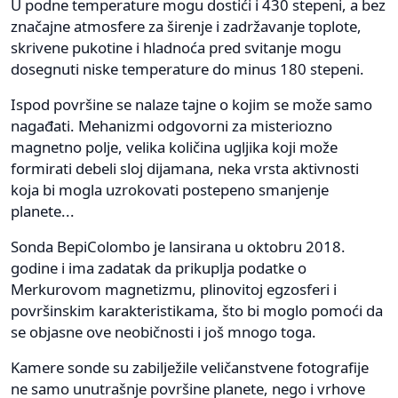
U podne temperature mogu dostići i 430 stepeni, a bez
značajne atmosfere za širenje i zadržavanje toplote,
skrivene pukotine i hladnoća pred svitanje mogu
dosegnuti niske temperature do minus 180 stepeni.
Ispod površine se nalaze tajne o kojim se može samo
nagađati. Mehanizmi odgovorni za misteriozno
magnetno polje, velika količina ugljika koji može
formirati debeli sloj dijamana, neka vrsta aktivnosti
koja bi mogla uzrokovati postepeno smanjenje
planete...
Sonda BepiColombo je lansirana u oktobru 2018.
godine i ima zadatak da prikuplja podatke o
Merkurovom magnetizmu, plinovitoj egzosferi i
površinskim karakteristikama, što bi moglo pomoći da
se objasne ove neobičnosti i još mnogo toga.
Kamere sonde su zabilježile veličanstvene fotografije
ne samo unutrašnje površine planete, nego i vrhove