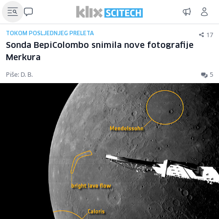
17
TOKOM POSLJEDNJEG PRELETA
Sonda BepiColombo snimila nove fotografije
Merkura
Piše: D. B.
5