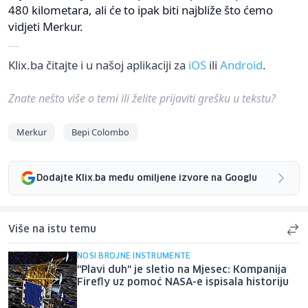
480 kilometara, ali će to ipak biti najbliže što ćemo
vidjeti Merkur.
Klix.ba čitajte i u našoj aplikaciji za
iOS
ili
Android
.
Znate nešto više o temi ili želite prijaviti grešku u tekstu?
Merkur
Bepi Colombo
Dodajte Klix.ba među omiljene izvore na Googlu
Više na istu temu
NOSI BROJNE INSTRUMENTE
"Plavi duh" je sletio na Mjesec: Kompanija
Firefly uz pomoć NASA-e ispisala historiju