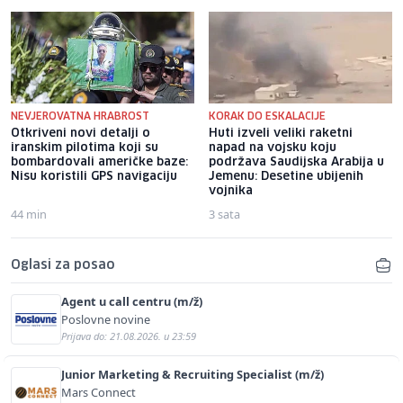
NEVJEROVATNA HRABROST
KORAK DO ESKALACIJE
Otkriveni novi detalji o
Huti izveli veliki raketni
iranskim pilotima koji su
napad na vojsku koju
bombardovali američke baze:
podržava Saudijska Arabija u
Nisu koristili GPS navigaciju
Jemenu: Desetine ubijenih
vojnika
44 min
3 sata
Oglasi za posao
Agent u call centru (m/ž)
Poslovne novine
Prijava do: 21.08.2026. u 23:59
Junior Marketing & Recruiting Specialist (m/ž)
Mars Connect