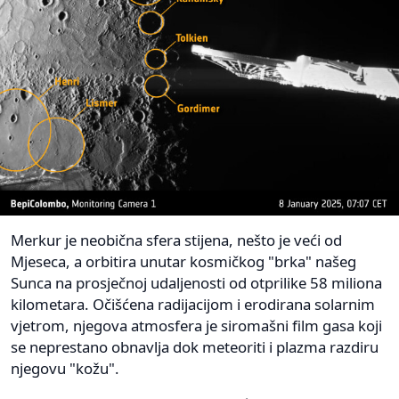
Merkur je neobična sfera stijena, nešto je veći od
Mjeseca, a orbitira unutar kosmičkog "brka" našeg
Sunca na prosječnoj udaljenosti od otprilike 58 miliona
kilometara. Očišćena radijacijom i erodirana solarnim
vjetrom, njegova atmosfera je siromašni film gasa koji
se neprestano obnavlja dok meteoriti i plazma razdiru
njegovu "kožu".