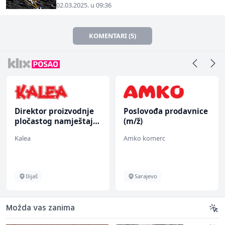
02.03.2025. u 09:36
KOMENTARI (5)
Direktor proizvodnje
Poslovođa prodavnice
pločastog namještaja
(m/ž)
(m/ž)
Kalea
Amko komerc
Ilijaš
Sarajevo
Možda vas zanima