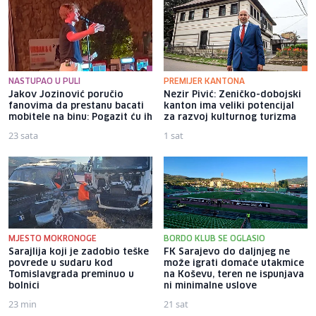
NASTUPAO U PULI
PREMIJER KANTONA
Jakov Jozinović poručio
Nezir Pivić: Zeničko-dobojski
fanovima da prestanu bacati
kanton ima veliki potencijal
mobitele na binu: Pogazit ću ih
za razvoj kulturnog turizma
23 sata
1 sat
MJESTO MOKRONOGE
BORDO KLUB SE OGLASIO
Sarajlija koji je zadobio teške
FK Sarajevo do daljnjeg ne
povrede u sudaru kod
može igrati domaće utakmice
Tomislavgrada preminuo u
na Koševu, teren ne ispunjava
bolnici
ni minimalne uslove
23 min
21 sat