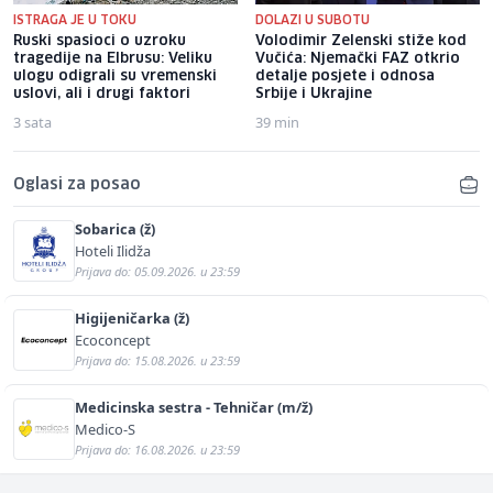
ISTRAGA JE U TOKU
DOLAZI U SUBOTU
Ruski spasioci o uzroku
Volodimir Zelenski stiže kod
tragedije na Elbrusu: Veliku
Vučića: Njemački FAZ otkrio
ulogu odigrali su vremenski
detalje posjete i odnosa
uslovi, ali i drugi faktori
Srbije i Ukrajine
3 sata
39 min
Oglasi za posao
Sobarica (ž)
Hoteli Ilidža
Prijava do: 05.09.2026. u 23:59
Higijeničarka (ž)
Ecoconcept
Prijava do: 15.08.2026. u 23:59
Medicinska sestra - Tehničar (m/ž)
Medico-S
Prijava do: 16.08.2026. u 23:59