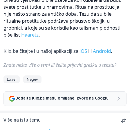
svete prostitutke u hramovima. Ritualna prostitucija
nije nešto strano za antičko doba. Tezu da su bile
ritualne prostitutke podržava prisustvo školjki u
grobnici, a koje su se koristile kao talisman plodnosti,
piše list
Haaretz
.
Klix.ba čitajte i u našoj aplikaciji za
iOS
ili
Android
.
Znate nešto više o temi ili želite prijaviti grešku u tekstu?
Izrael
Negev
Dodajte Klix.ba među omiljene izvore na Googlu
Više na istu temu