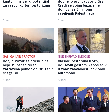
kanton ima veliki potencijal
dodijelio prvi ugovor u Gazi:
za razvoj kulturnog turizma
Gradi se vojna baza, a ne
domovi za 2 miliona
raseljenih Palestinaca
1 sat
1 sat
GASI GA I AIR TRACTOR
NIJE SKRIVAO EMOCIJE
Konjic: Požar se proširio na
Vlasnici restorana u Srbiji
nepristupačan teren,
oduševili gestom: Zaposleniku
zatražena pomoć od Oružanih
u znak zahvalnosti poklonili
snaga BiH
automobil
1 sat
5 sati