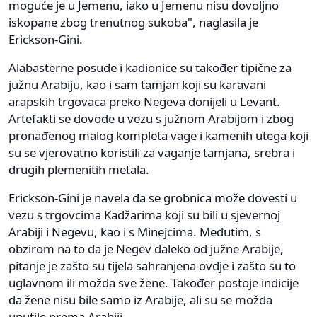
moguće je u Jemenu, iako u Jemenu nisu dovoljno
iskopane zbog trenutnog sukoba", naglasila je
Erickson-Gini.
Alabasterne posude i kadionice su također tipične za
južnu Arabiju, kao i sam tamjan koji su karavani
arapskih trgovaca preko Negeva donijeli u Levant.
Artefakti se dovode u vezu s južnom Arabijom i zbog
pronađenog malog kompleta vage i kamenih utega koji
su se vjerovatno koristili za vaganje tamjana, srebra i
drugih plemenitih metala.
Erickson-Gini je navela da se grobnica može dovesti u
vezu s trgovcima Kadžarima koji su bili u sjevernoj
Arabiji i Negevu, kao i s Minejcima. Međutim, s
obzirom na to da je Negev daleko od južne Arabije,
pitanje je zašto su tijela sahranjena ovdje i zašto su to
uglavnom ili možda sve žene. Također postoje indicije
da žene nisu bile samo iz Arabije, ali su se možda
uputile prema Arabiji.