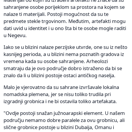
sahranjene osobe porijeklom sa prostora na kojem se
nalaze ti materijali. Postoji mogućnost da su te
predmete stekle trgovinom. Međutim, artefakti mogu
dati uvid u identitet i u ono šta bi te osobe mogle raditi
u Negevu.
Iako se u blizini nalaze perzijske utvrde, one su iz nešto
kasnijeg perioda, a u blizini nema poznatih gradova iz
vremena kada su osobe sahranjene. Arheolozi
smatraju da je ovo područje dobro istraženo da bi se
znalo da li u blizini postoje ostaci antičkog naselja.
Malo je vjerovatno da su sahrane izvršavale lokalna
nomadska plemena, jer se nisu toliko trudila pri
izgradnji grobnica i ne bi ostavila toliko artefakata.
"Ovdje postoji snažan južnoarapski element. U našem
području nemamo dobre paralele za ovu grobnicu, ali
slične grobnice postoje u blizini Dubaija, Omanu i