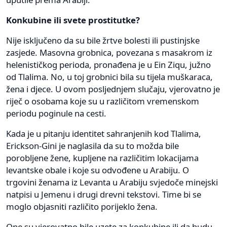
Konkubine ili svete prostitutke?
Nije isključeno da su bile žrtve bolesti ili pustinjske
zasjede. Masovna grobnica, povezana s masakrom iz
helenističkog perioda, pronađena je u Ein Ziqu, južno
od Tlalima. No, u toj grobnici bila su tijela muškaraca,
žena i djece. U ovom posljednjem slučaju, vjerovatno je
riječ o osobama koje su u različitom vremenskom
periodu poginule na cesti.
Kada je u pitanju identitet sahranjenih kod Tlalima,
Erickson-Gini je naglasila da su to možda bile
porobljene žene, kupljene na različitim lokacijama
levantske obale i koje su odvođene u Arabiju. O
trgovini ženama iz Levanta u Arabiju svjedoče minejski
natpisi u Jemenu i drugi drevni tekstovi. Time bi se
moglo objasniti različito porijeklo žena.
One su vjerovatno bile uzete za konkubine ili da budu