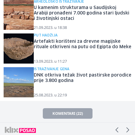
ARHEOLOŠKO ISTRAŽIVANJE
U kamenim strukturama u Saudijskoj
Arabiji pronađeni 7.000 godina stari ljudski
i životinjski ostaci
21.09.2023. u 18:38
PUT HADŽIJA
Artefakti korišteni za drevne magijske
rituale otkriveni na putu od Egipta do Meke
13.09.2023. u 11:27
ISTRAŽIVANJE GENA
DNK otkriva težak život pastirske porodice
prije 3.800 godina
25.08.2023. u 22:19
KOMENTARI (22)