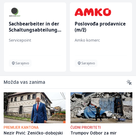
Sachbearbeiter in der
Poslovođa prodavnice
Schaltungsabteilung
(m/ž)
(m/w)
Servicepoint
Amko komerc
Sarajevo
Sarajevo
Možda vas zanima
PREMIJER KANTONA
ČUDNI PRIORITETI
Nezir Pivić: Zeničko-dobojski
Trumpov Odbor za mir