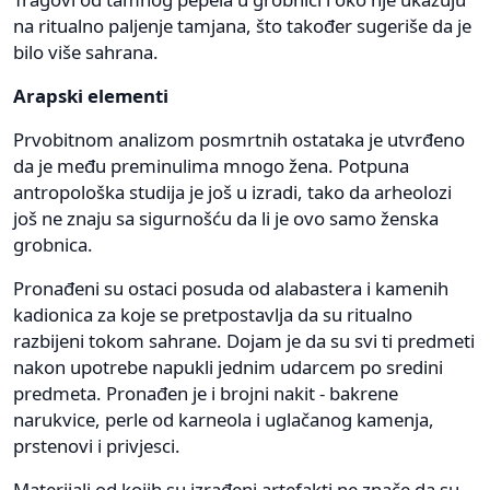
na ritualno paljenje tamjana, što također sugeriše da je
bilo više sahrana.
Arapski elementi
Prvobitnom analizom posmrtnih ostataka je utvrđeno
da je među preminulima mnogo žena. Potpuna
antropološka studija je još u izradi, tako da arheolozi
još ne znaju sa sigurnošću da li je ovo samo ženska
grobnica.
Pronađeni su ostaci posuda od alabastera i kamenih
kadionica za koje se pretpostavlja da su ritualno
razbijeni tokom sahrane. Dojam je da su svi ti predmeti
nakon upotrebe napukli jednim udarcem po sredini
predmeta. Pronađen je i brojni nakit - bakrene
narukvice, perle od karneola i uglačanog kamenja,
prstenovi i privjesci.
Materijali od kojih su izrađeni artefakti ne znače da su