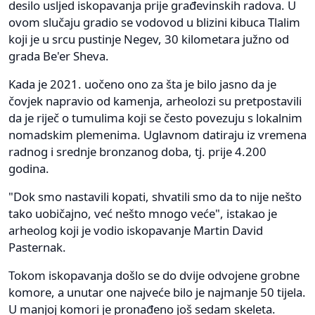
desilo usljed iskopavanja prije građevinskih radova. U
ovom slučaju gradio se vodovod u blizini kibuca Tlalim
koji je u srcu pustinje Negev, 30 kilometara južno od
grada Be'er Sheva.
Kada je 2021. uočeno ono za šta je bilo jasno da je
čovjek napravio od kamenja, arheolozi su pretpostavili
da je riječ o tumulima koji se često povezuju s lokalnim
nomadskim plemenima. Uglavnom datiraju iz vremena
radnog i srednje bronzanog doba, tj. prije 4.200
godina.
"Dok smo nastavili kopati, shvatili smo da to nije nešto
tako uobičajno, već nešto mnogo veće", istakao je
arheolog koji je vodio iskopavanje Martin David
Pasternak.
Tokom iskopavanja došlo se do dvije odvojene grobne
komore, a unutar one najveće bilo je najmanje 50 tijela.
U manjoj komori je pronađeno još sedam skeleta.