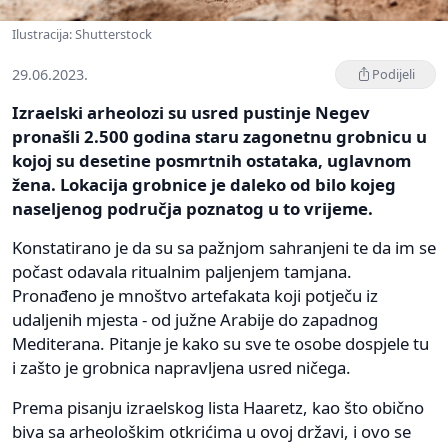
Ilustracija: Shutterstock
29.06.2023.
Podijeli
Izraelski arheolozi su usred pustinje Negev
pronašli 2.500 godina staru zagonetnu grobnicu u
kojoj su desetine posmrtnih ostataka, uglavnom
žena. Lokacija grobnice je daleko od bilo kojeg
naseljenog područja poznatog u to vrijeme.
Konstatirano je da su sa pažnjom sahranjeni te da im se
počast odavala ritualnim paljenjem tamjana.
Pronađeno je mnoštvo artefakata koji potječu iz
udaljenih mjesta - od južne Arabije do zapadnog
Mediterana. Pitanje je kako su sve te osobe dospjele tu
i zašto je grobnica napravljena usred ničega.
Prema pisanju izraelskog lista Haaretz, kao što obično
biva sa arheološkim otkrićima u ovoj državi, i ovo se