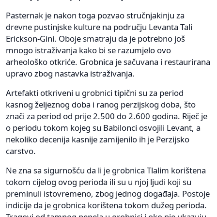
Pasternak je nakon toga pozvao stručnjakinju za
drevne pustinjske kulture na području Levanta Tali
Erickson-Gini. Oboje smatraju da je potrebno još
mnogo istraživanja kako bi se razumjelo ovo
arheološko otkriće. Grobnica je sačuvana i restaurirana
upravo zbog nastavka istraživanja.
Artefakti otkriveni u grobnici tipični su za period
kasnog željeznog doba i ranog perzijskog doba, što
znači za period od prije 2.500 do 2.600 godina. Riječ je
o periodu tokom kojeg su Babilonci osvojili Levant, a
nekoliko decenija kasnije zamijenilo ih je Perzijsko
carstvo.
Ne zna sa sigurnošću da li je grobnica Tlalim korištena
tokom cijelog ovog perioda ili su u njoj ljudi koji su
preminuli istovremeno, zbog jednog događaja. Postoje
indicije da je grobnica korištena tokom dužeg perioda.
Tragovi od tamnog pepela u grobnici i oko nje ukazuju