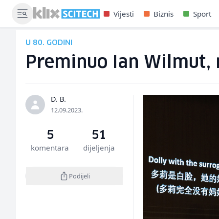
Vijesti
Biznis
Sport
U 80. GODINI
Preminuo Ian Wilmut, n
D. B.
12.09.2023.
5
51
komentara
dijeljenja
Podijeli