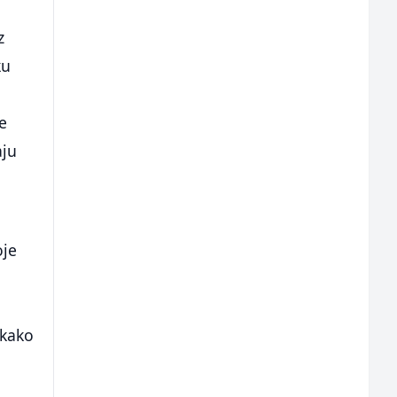
z
ku
e
aju
oje
 kako