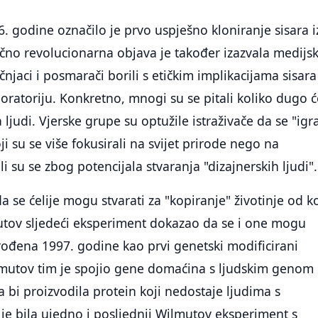
. godine označilo je prvo uspješno kloniranje sisara i
učno revolucionarna objava je također izazvala medijs
njaci i posmarači borili s etičkim implikacijama sisara
oratoriju. Konkretno, mnogi su se pitali koliko dugo ć
 ljudi. Vjerske grupe su optužile istraživače da se "igr
ji su se više fokusirali na svijet prirode nego na
i su se zbog potencijala stvaranja "dizajnerskih ljudi".
a se ćelije mogu stvarati za "kopiranje" životinje od k
mutov sljedeći eksperiment dokazao da se i one mogu
e rođena 1997. godine kao prvi genetski modificirani
ilmutov tim je spojio gene domaćina s ljudskim genom
a bi proizvodila protein koji nedostaje ljudima s
 je bila ujedno i posljednji Wilmutov eksperiment s