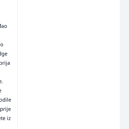
ađao
eo
idge
brija
e.
e
odile
prije
te iz