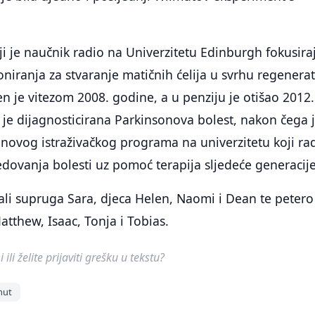
i je naučnik radio na Univerzitetu Edinburgh fokusira
loniranja za stvaranje matičnih ćelija u svrhu regenera
n je vitezom 2008. godine, a u penziju je otišao 2012.
je dijagnosticirana Parkinsonova bolest, nakon čega 
 novog istraživačkog programa na univerzitetu koji ra
ovanja bolesti uz pomoć terapija sljedeće generacije
ali supruga Sara, djeca Helen, Naomi i Dean te petero
atthew, Isaac, Tonja i Tobias.
ili želite prijaviti grešku u tekstu?
mut