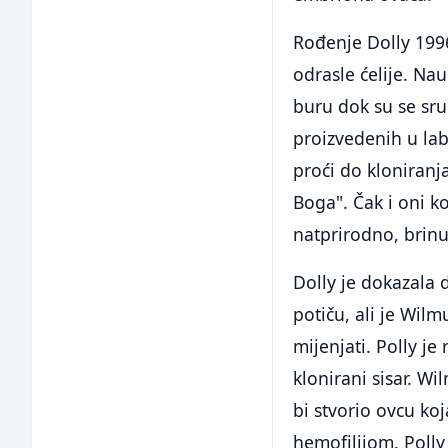
Rođenje Dolly 1996
odrasle ćelije. Na
buru dok su se sruč
proizvedenih u lab
proći do kloniranja
Boga". Čak i oni ko
natprirodno, brinul
Dolly je dokazala d
potiču, ali je Wil
mijenjati. Polly j
klonirani sisar. W
bi stvorio ovcu koj
hemofilijom. Polly