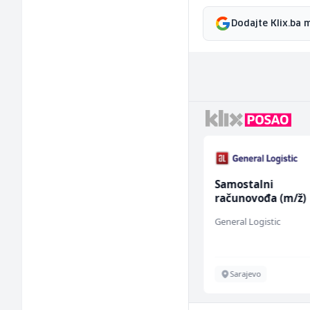
Dodajte Klix.ba 
NK pomoćni radnik
Samostalni
(m)
računovođa (m/ž)
Mountain
General Logistic
Sarajevo
Sarajevo