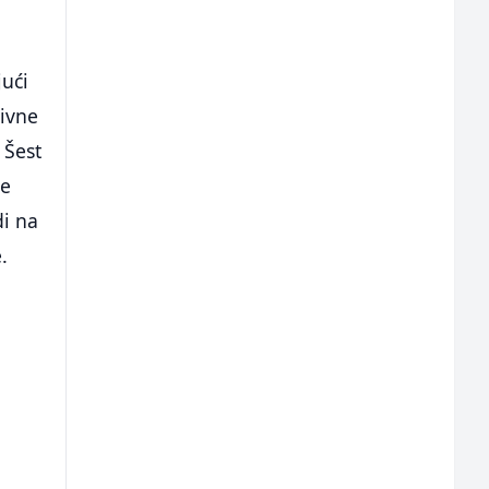
jući
tivne
 Šest
je
di na
.