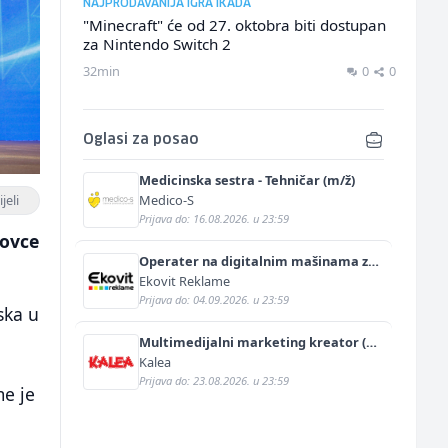
NAJPRODAVANIJA IGRA IKADA
"Minecraft" će od 27. oktobra biti dostupan
za Nintendo Switch 2
32min
0
0
Oglasi za posao
Medicinska sestra - Tehničar (m/ž)
Medico-S
jeli
Prijava do: 16.08.2026. u 23:59
 ovce
Operater na digitalnim mašinama za
štampu i doradu (m/ž)
Ekovit Reklame
Prijava do: 04.09.2026. u 23:59
ska u
Multimedijalni marketing kreator (m/
ž)
Kalea
Prijava do: 23.08.2026. u 23:59
me je