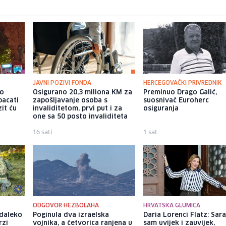
JAVNI POZIVI FONDA
HERCEGOVAČKI PRIVREDNIK
io
Osigurano 20,3 miliona KM za
Preminuo Drago Galić,
bacati
zapošljavanje osoba s
suosnivač Euroherc
it ću
invaliditetom, prvi put i za
osiguranja
one sa 50 posto invaliditeta
16 sati
1 sat
ODGOVOR HEZBOLAHA
HRVATSKA GLUMICA
daleko
Poginula dva izraelska
Daria Lorenci Flatz: Sar
rzi
vojnika, a četvorica ranjena u
sam uvijek i zauvijek,