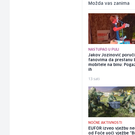
Možda vas zanima
NASTUPAO U PULI
Jakov Jozinović poruč
fanovima da prestanu 
mobitele na binu: Pogaz
ih
13 sati
NOĆNE AKTIVNOSTI
EUFOR izveo vježbu ne
od Foče uoči vježbe "B