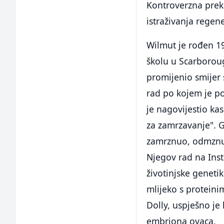
Kontroverzna prek
istraživanja regen
Wilmut je rođen 19
školu u Scarborou
promijenio smijer 
rad po kojem je p
je nagovijestio ka
za zamrzavanje". G
zamrznuo, odmznuo
Njegov rad na Inst
životinjske genetik
mlijeko s proteinim
Dolly, uspješno je 
embriona ovaca.