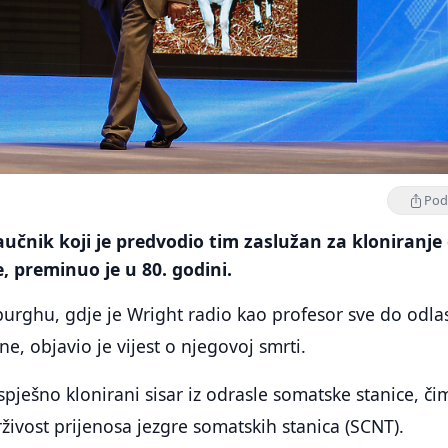
Podi
aučnik koji je predvodio tim zaslužan za kloniranje
e, preminuo je u 80. godini.
burghu, gdje je Wright radio kao profesor sve do odla
e, objavio je vijest o njegovoj smrti.
uspješno klonirani sisar iz odrasle somatske stanice, či
ivost prijenosa jezgre somatskih stanica (SCNT).