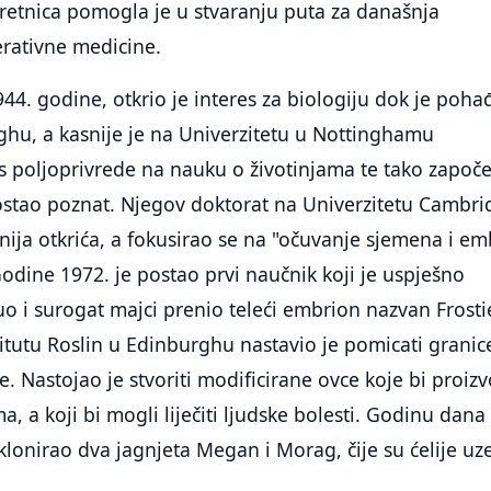
retnica pomogla je u stvaranju puta za današnja
erativne medicine.
44. godine, otkrio je interes za biologiju dok je poh
ghu, a kasnije je na Univerzitetu u Nottinghamu
s poljoprivrede na nauku o životinjama te tako započ
ostao poznat. Njegov doktorat na Univerzitetu Cambr
snija otkrića, a fokusirao se na "očuvanje sjemena i em
odine 1972. je postao prvi naučnik koji je uspješno
 i surogat majci prenio teleći embrion nazvan Frosti
itutu Roslin u Edinburghu nastavio je pomicati granic
e. Nastojao je stvoriti modificirane ovce koje bi proizv
a, a koji bi mogli liječiti ljudske bolesti. Godinu dana 
klonirao dva jagnjeta Megan i Morag, čije su ćelije uze