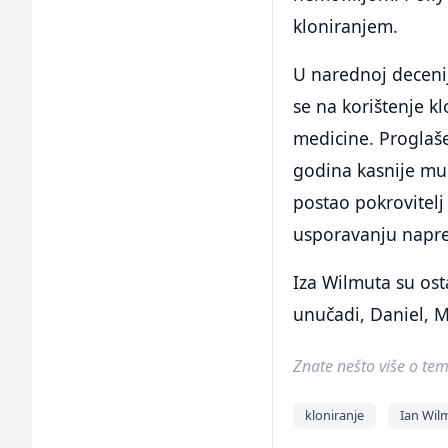
kloniranjem.
U narednoj decenij
se na korištenje k
medicine. Proglaše
godina kasnije mu 
postao pokrovitelj
usporavanju napred
Iza Wilmuta su ost
unučadi, Daniel, M
Znate nešto više o temi 
kloniranje
Ian Wil