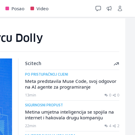
Posao
Video
vcu Dolly
Scitech
PO PRISTUPAČNOJ CIJENI
Meta predstavila Muse Code, svoj odgovor
na AI agente za programiranje
13min
0
0
SIGURNOSNI PROPUST
Metina umjetna inteligencija se spojila na
internet i hakovala drugu kompaniju
22min
4
2