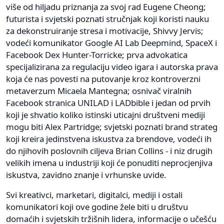
više od hiljadu priznanja za svoj rad Eugene Cheong;
futurista i svjetski poznati stručnjak koji koristi nauku
za dekonstruiranje stresa i motivacije, Shivvy Jervis;
vodeći komunikator Google AI Lab Deepmind, SpaceX i
Facebook Dex Hunter-Torricke; prva advokatica
specijalizirana za regulaciju video igara i autorska prava
koja će nas povesti na putovanje kroz kontroverzni
metaverzum Micaela Mantegna; osnivač viralnih
Facebook stranica UNILAD i LADbible i jedan od prvih
koji je shvatio koliko istinski uticajni društveni mediji
mogu biti Alex Partridge; svjetski poznati brand strateg
koji kreira jedinstvena iskustva za brendove, vodeći ih
do njihovih poslovnih ciljeva Brian Collins - i niz drugih
velikih imena u industriji koji će ponuditi neprocjenjiva
iskustva, zavidno znanje i vrhunske uvide.
Svi kreativci, marketari, digitalci, mediji i ostali
komunikatori koji ove godine žele biti u društvu
domaćih i svjetskih tržišnih lidera, informacije o učešću