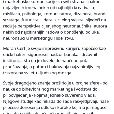
i marketinške komunikacije sa svih strana – nakon
objavljenih imena nekih od najboljih kreativaca,
mislilaca, psihologa, komunikatora, dizajnera, brand-
stratega, futurista i lidera iz cijelog svijeta, sljedeći na
redu je perspektiva cijenjenog neuronaučnika, autora
nekih od najcitiranijih radova o donošenju odluka,
neuronauci u marketingu i liderstvu.
Moran Cerf je svoju impresivnu karijeru započeo kao
etički haker: sigurnosni nadzor banaka i državnih
institucija, što ga je dovelo do naučnog puta
proučavanja, a potom i hakovanja najzanimljivijeg
trezora na svijetu - ljudskog mozga.
Svoje dragocjeno znanje proširio je u brojne sfere - od
nauke do bihevioralnog marketinga i vodstva do
pripovijedanja - kojima jednako suvereno vlada.
Njegove studije kao nikada do sada rasvjetljavaju naše
procese donošenja odluka i korake kojima je moguće
utjecati na njih, uključujući predviđanje ljudskih