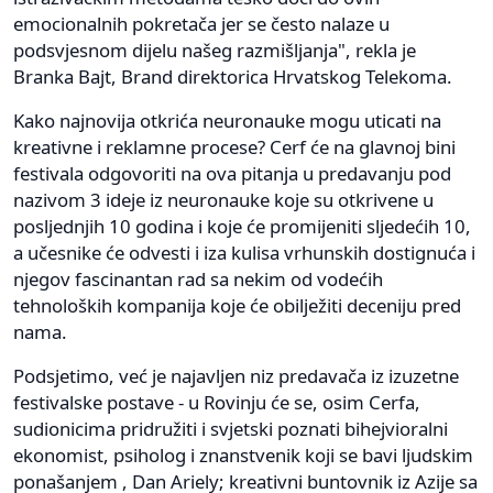
emocionalnih pokretača jer se često nalaze u
podsvjesnom dijelu našeg razmišljanja", rekla je
Branka Bajt, Brand direktorica Hrvatskog Telekoma.
Kako najnovija otkrića neuronauke mogu uticati na
kreativne i reklamne procese? Cerf će na glavnoj bini
festivala odgovoriti na ova pitanja u predavanju pod
nazivom 3 ideje iz neuronauke koje su otkrivene u
posljednjih 10 godina i koje će promijeniti sljedećih 10,
a učesnike će odvesti i iza kulisa vrhunskih dostignuća i
njegov fascinantan rad sa nekim od vodećih
tehnoloških kompanija koje će obilježiti deceniju pred
nama.
Podsjetimo, već je najavljen niz predavača iz izuzetne
festivalske postave - u Rovinju će se, osim Cerfa,
sudionicima pridružiti i svjetski poznati bihejvioralni
ekonomist, psiholog i znanstvenik koji se bavi ljudskim
ponašanjem , Dan Ariely; kreativni buntovnik iz Azije sa