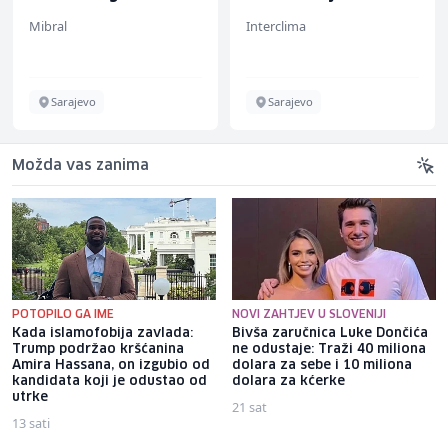
(m/ž)
Mibral
Interclima
Sarajevo
Sarajevo
Možda vas zanima
POTOPILO GA IME
NOVI ZAHTJEV U SLOVENIJI
Kada islamofobija zavlada:
Bivša zaručnica Luke Dončića
Trump podržao kršćanina
ne odustaje: Traži 40 miliona
Amira Hassana, on izgubio od
dolara za sebe i 10 miliona
kandidata koji je odustao od
dolara za kćerke
utrke
21 sat
13 sati