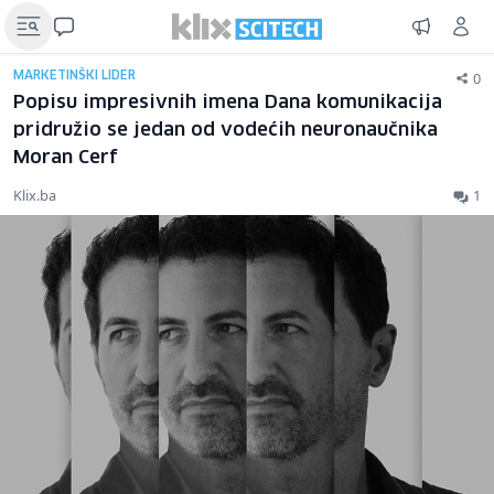
0
MARKETINŠKI LIDER
Popisu impresivnih imena Dana komunikacija
pridružio se jedan od vodećih neuronaučnika
Moran Cerf
Klix.ba
1