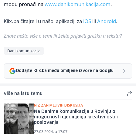
mogu pronaći na
www.danikomunikacija.com
.
Klix.ba čitajte i u našoj aplikaciji za
iOS
ili
Android
.
Znate nešto više o temi ili želite prijaviti grešku u tekstu?
Dani komunikacija
Dodajte Klix.ba među omiljene izvore na Googlu
Više na istu temu
NIZ ZANIMLJIVIH DISKUSIJA
Na Danima komunikacija u Rovinju o
mogućnosti ujedinjenja kreativnosti i
poslovanja
27.03.2024. u 17:07