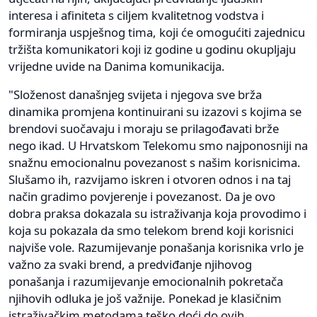
interesa i afiniteta s ciljem kvalitetnog vodstva i
formiranja uspješnog tima, koji će omogućiti zajednicu
tržišta komunikatori koji iz godine u godinu okupljaju
vrijedne uvide na Danima komunikacija.
"Složenost današnjeg svijeta i njegova sve brža
dinamika promjena kontinuirani su izazovi s kojima se
brendovi suočavaju i moraju se prilagođavati brže
nego ikad. U Hrvatskom Telekomu smo najponosniji na
snažnu emocionalnu povezanost s našim korisnicima.
Slušamo ih, razvijamo iskren i otvoren odnos i na taj
način gradimo povjerenje i povezanost. Da je ovo
dobra praksa dokazala su istraživanja koja provodimo i
koja su pokazala da smo telekom brend koji korisnici
najviše vole. Razumijevanje ponašanja korisnika vrlo je
važno za svaki brend, a predviđanje njihovog
ponašanja i razumijevanje emocionalnih pokretača
njihovih odluka je još važnije. Ponekad je klasičnim
istraživačkim metodama teško doći do ovih