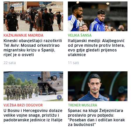
KAŽNJAVANJE MADRIDA
VELIKA ŠANSA
Kineski obavještajci razotkrili
Italijanski mediji: Alajbegović
Tel Aviv: Mossad orkestrirao
od prve minute protiv Intera,
migrantsku krizu u Španiji,
evo gdje gledati prijenos
riječ je o osveti
utakmice
22 sata
11 sati
VJEŽBA BRZI ODGOVOR
TRENER MUSLERA
U Bosnu i Hercegovinu dolaze
Španac na klupi Željezničara
velike vojne snage, pristižu i
proslavio prvu pobjedu:
padobranske jedinice iz Italije
"Poseban dan i odličan korak
za budućnost"