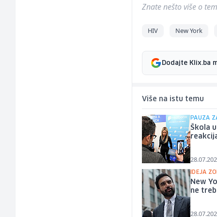
Znate nešto više o temi 
HIV
New York
Dodajte Klix.ba 
Više na istu temu
PAUZA Z
Škola u
reakcij
28.07.202
IDEJA Z
New Yor
ne treb
28.07.202