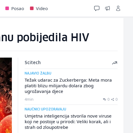
Posao
Video
nu pobijedila HIV
Scitech
NAJAVIO ŽALBU
Težak udarac za Zuckerberga: Meta mora
platiti blizu milijardu dolara zbog
ugrožavanja djece
4min
0
0
NAUČNICI UPOZORAVAJU
Umjetna inteligencija stvorila nove viruse
koji ne postoje u prirodi: Veliki korak, ali i
strah od zloupotrebe