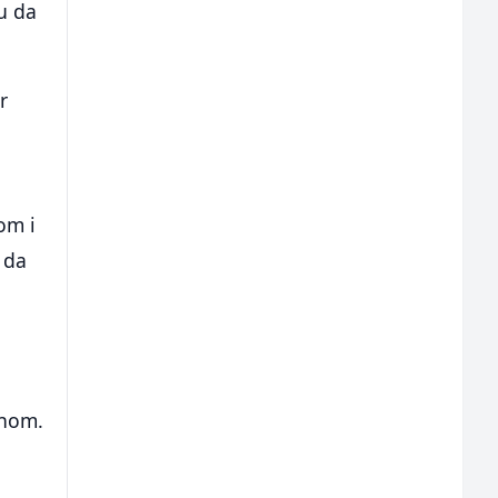
ju da
r
om i
e da
enom.