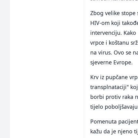
Zbog velike stope
HIV-om koji takođe
intervenciju. Kako 
vrpce i koštanu sr
na virus. Ovo se n
sjeverne Evrope.
Krv iz pupčane vrp
transplnataciji" ko
borbi protiv raka n
tijelo poboljšavaju
Pomenuta pacijenti
kažu da je njeno ti