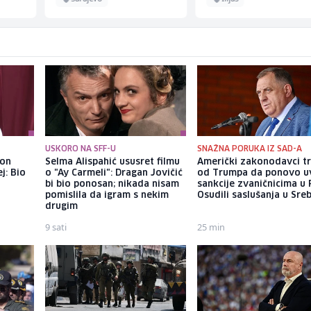
USKORO NA SFF-U
SNAŽNA PORUKA IZ SAD-A
kon
Selma Alispahić ususret filmu
Američki zakonodavci t
j: Bio
o "Ay Carmeli": Dragan Jovičić
od Trumpa da ponovo u
bi bio ponosan; nikada nisam
sankcije zvaničnicima u 
pomislila da igram s nekim
Osudili saslušanja u Sreb
drugim
9 sati
25 min