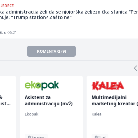
LJEDEĆE
a administracija želi da se njujorška željeznička stanica "Pe
uje: "Trump station? Zašto ne"
6. u 06:21
KOMENTARI (9)
&
Asistent za
Multimedijalni
ist
administraciju (m/ž)
marketing kreator 
ž)
Ekopak
Kalea
Sarajevo
Ilijaš