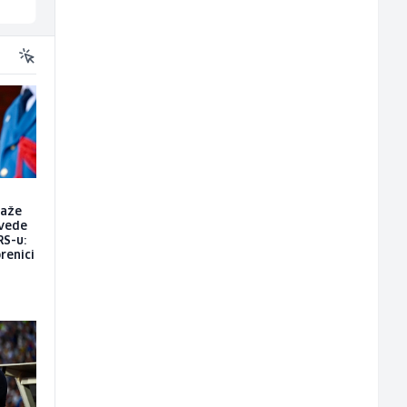
raže
vede
RS-u:
renici