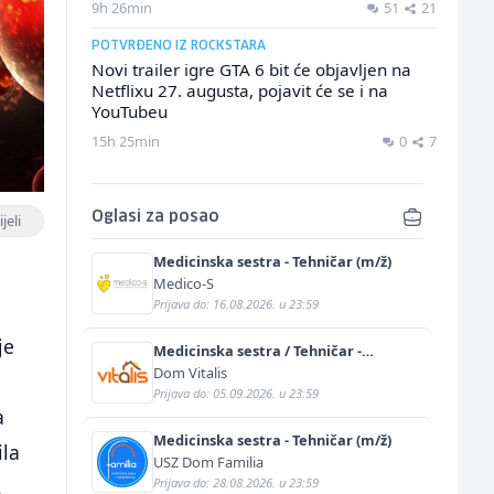
9h 26min
51
21
POTVRĐENO IZ ROCKSTARA
Novi trailer igre GTA 6 bit će objavljen na
Netflixu 27. augusta, pojavit će se i na
YouTubeu
15h 25min
0
7
Oglasi za posao
jeli
Medicinska sestra - Tehničar (m/ž)
Medico-S
Prijava do: 16.08.2026. u 23:59
je
Medicinska sestra / Tehničar -
Njegovatelj (m/ž)
Dom Vitalis
Prijava do: 05.09.2026. u 23:59
a
Medicinska sestra - Tehničar (m/ž)
ila
USZ Dom Familia
Prijava do: 28.08.2026. u 23:59
.