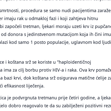
 smrtnosti, procedura se samo nudi pacijentima zaraž
r imaju rak u odmakloj fazi i koji zahtjeva hitnu
bi započeli tretman, ljekari moraju uzeti krv iz pupčan
ž od donora s jedinstvenom mutacijom koja ih čini im
alazi kod samo 1 posto populacije, uglavnom kod ljudi
ce i koštana srž se koriste u "haploidentičnoj
ja ima za cilj borbu protiv HIV-a i raka. Ova krv pomaž
a bazi krvi, dok koštana srž osigurava matične ćelije z
ći efikasnost liječenja.
ca je podvrgnuta tretmanu prije četiri godine, a ljeka
jelo dobro reagovalo te da su zabilježeni pozitivni rezu