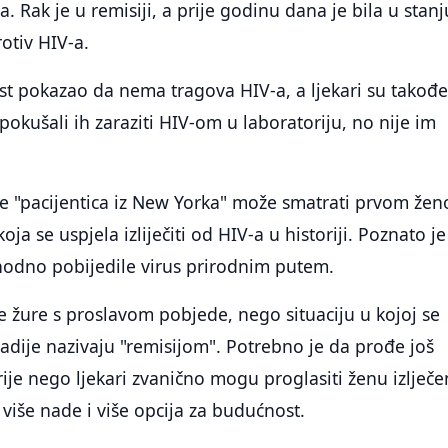
 Rak je u remisiji, a prije godinu dana je bila u stan
otiv HIV-a.
est pokazao da nema tragova HIV-a, a ljekari su takođe
i pokušali ih zaraziti HIV-om u laboratoriju, no nije im
e "pacijentica iz New Yorka" može smatrati prvom žen
a se uspjela izliječiti od HIV-a u historiji. Poznato j
hodno pobijedile virus prirodnim putem.
e žure s proslavom pobjede, nego situaciju u kojoj se
 radije nazivaju "remisijom". Potrebno je da prođe još
ije nego ljekari zvanično mogu proglasiti ženu izlječ
 više nade i više opcija za budućnost.