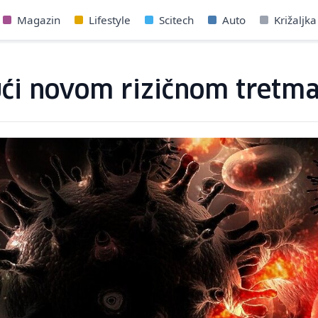
Magazin
Lifestyle
Scitech
Auto
Križaljka
ući novom rizičnom tretma