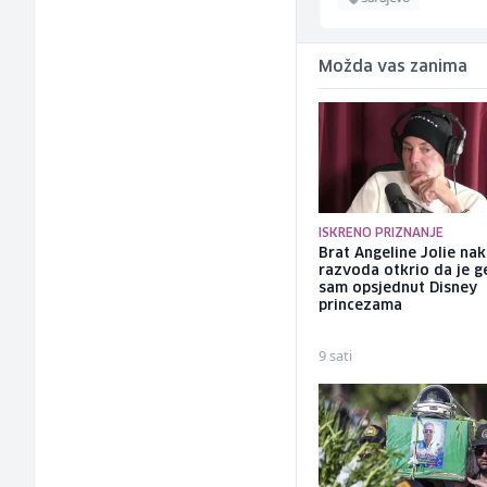
Možda vas zanima
ISKRENO PRIZNANJE
Brat Angeline Jolie na
razvoda otkrio da je ge
sam opsjednut Disney
princezama
9 sati