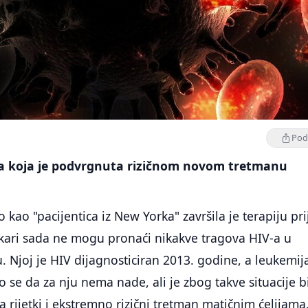
Podi
a koja je podvrgnuta rizičnom novom tretmanu
kao "pacijentica iz New Yorka" završila je terapiju pri
ekari sada ne mogu pronaći nikakve tragova HIV-a u
Njoj je HIV dijagnosticiran 2013. godine, a leukemij
o se da za nju nema nade, ali je zbog takve situacije b
a rijetki i ekstremno rizični tretman matičnim ćelijama