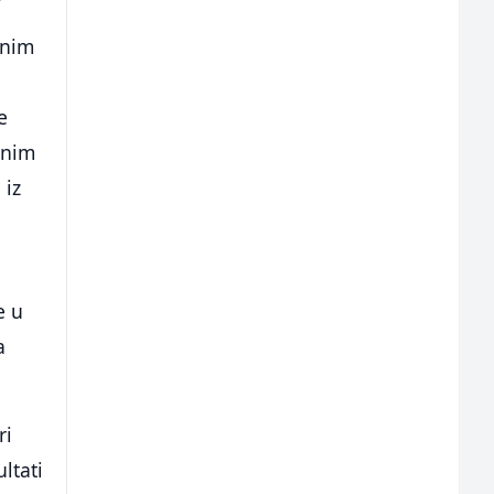
enim
e
unim
 iz
e u
a
ri
ltati