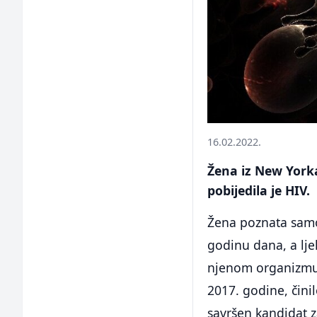
16.02.2022.
Žena iz New York
pobijedila je HIV.
Žena poznata samo 
godinu dana, a lj
njenom organizmu. 
2017. godine, činil
savršen kandidat z