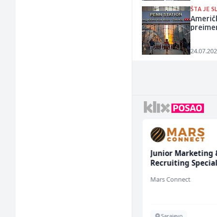
ŠTA JE S
Američk
preimen
24.07.202
Direktor proizvodnje
Junior Marketing 
pločastog namještaja
Recruiting Special
(m/ž)
(m/ž)
Kalea
Mars Connect
Ilijaš
Sarajevo