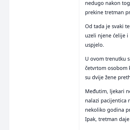
nedugo nakon toga.
prekine tretman pr
Od tada je svaki t
uzeli njene ćelije 
uspjelo.
U ovom trenutku s
četvrtom osobom koj
su dvije žene pret
Međutim, ljekari n
nalazi pacijentica
nekoliko godina pr
Ipak, tretman daje