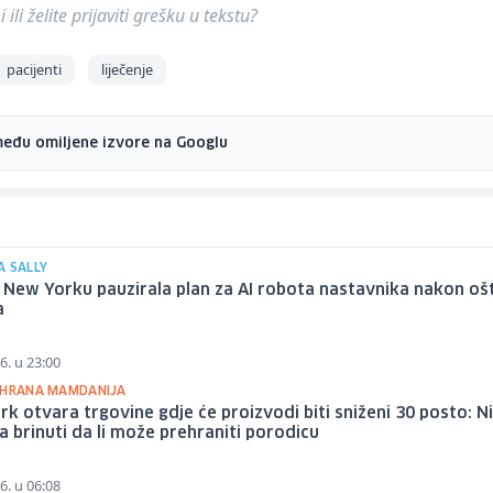
ili želite prijaviti grešku u tekstu?
pacijenti
liječenje
među omiljene izvore na Googlu
A SALLY
 New Yorku pauzirala plan za AI robota nastavnika nakon oš
a
6. u 23:00
OHRANA MAMDANIJA
k otvara trgovine gdje će proizvodi biti sniženi 30 posto: N
a brinuti da li može prehraniti porodicu
6. u 06:08