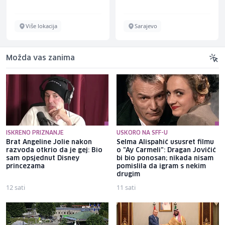
Više lokacija
Sarajevo
Možda vas zanima
ISKRENO PRIZNANJE
USKORO NA SFF-U
Brat Angeline Jolie nakon
Selma Alispahić ususret filmu
razvoda otkrio da je gej: Bio
o "Ay Carmeli": Dragan Jovičić
sam opsjednut Disney
bi bio ponosan; nikada nisam
princezama
pomislila da igram s nekim
drugim
12 sati
11 sati