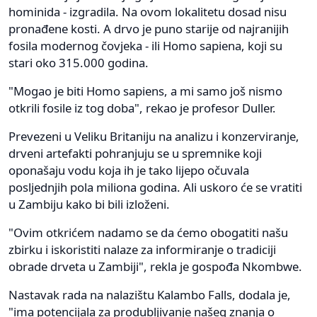
hominida - izgradila. Na ovom lokalitetu dosad nisu
pronađene kosti. A drvo je puno starije od najranijih
fosila modernog čovjeka - ili Homo sapiena, koji su
stari oko 315.000 godina.
"Mogao je biti Homo sapiens, a mi samo još nismo
otkrili fosile iz tog doba", rekao je profesor Duller.
Prevezeni u Veliku Britaniju na analizu i konzerviranje,
drveni artefakti pohranjuju se u spremnike koji
oponašaju vodu koja ih je tako lijepo očuvala
posljednjih pola miliona godina. Ali uskoro će se vratiti
u Zambiju kako bi bili izloženi.
"Ovim otkrićem nadamo se da ćemo obogatiti našu
zbirku i iskoristiti nalaze za informiranje o tradiciji
obrade drveta u Zambiji", rekla je gospođa Nkombwe.
Nastavak rada na nalazištu Kalambo Falls, dodala je,
"ima potencijala za produbljivanje našeg znanja o