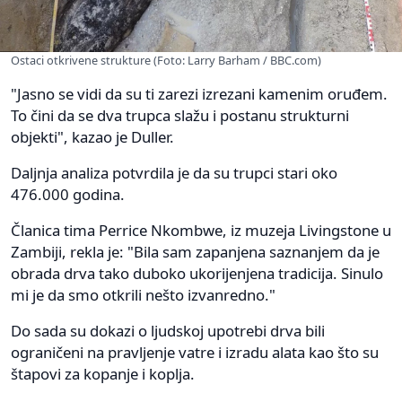
Ostaci otkrivene strukture (Foto: Larry Barham / BBC.com)
"Jasno se vidi da su ti zarezi izrezani kamenim oruđem.
To čini da se dva trupca slažu i postanu strukturni
objekti", kazao je Duller.
Daljnja analiza potvrdila je da su trupci stari oko
476.000 godina.
Članica tima Perrice Nkombwe, iz muzeja Livingstone u
Zambiji, rekla je: "Bila sam zapanjena saznanjem da je
obrada drva tako duboko ukorijenjena tradicija. Sinulo
mi je da smo otkrili nešto izvanredno."
Do sada su dokazi o ljudskoj upotrebi drva bili
ograničeni na pravljenje vatre i izradu alata kao što su
štapovi za kopanje i koplja.