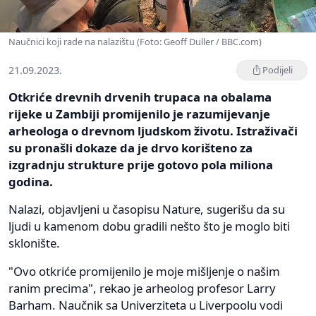
Naučnici koji rade na nalazištu (Foto: Geoff Duller / BBC.com)
21.09.2023.
Podijeli
Otkriće drevnih drvenih trupaca na obalama
rijeke u Zambiji promijenilo je razumijevanje
arheologa o drevnom ljudskom životu. Istraživači
su pronašli dokaze da je drvo korišteno za
izgradnju strukture prije gotovo pola miliona
godina.
Nalazi, objavljeni u časopisu Nature, sugerišu da su
ljudi u kamenom dobu gradili nešto što je moglo biti
sklonište.
"Ovo otkriće promijenilo je moje mišljenje o našim
ranim precima", rekao je arheolog profesor Larry
Barham. Naučnik sa Univerziteta u Liverpoolu vodi