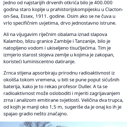
Jedno od najstarijih drvenih otkrića bilo je 400.000
godina staro koplje u prahistorijskompijesku u Clacton-
on-Sea, Essex, 1911. godine. Osim ako se ne čuva u
vrlo specifičnim uvjetima, drvo jednostavno istrune.
Ali na vijugavim riječnim obalama iznad slapova
Kalambo, blizu granice Zambije i Tanzanije, bilo je
natopljeno vodom i ukiseljeno tisućljećima. Tim je
izmjerio starost slojeva zemlje u kojima je zakopan,
koristeći luminiscentno datiranje.
Zrnca stijena apsorbiraju prirodnu radioaktivnost iz
okoliša tokom vremena, u biti se pune poput sićušnih
baterija, kako je to rekao profesor Duller. A ta se
radioaktivnost može osloboditi i mjeriti zagrijavanjem
zrna i analizom emitirane svjetlosti. Veličina dva trupca,
od kojih je manji oko 1,5 m, sugeriše da je onaj ko ih je
spajao gradio nešto značajno.