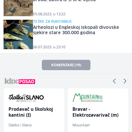
broda, datira iz 3. ili 4. vijeka
05.08.2023. u 13:22
TEŠKE ZA RUKOVANJE
Arheolozi u Engleskoj iskopali divovske
sjekire stare 300.000 godina
06.07.2023. u 23:10
KOMENTARI (19)
Prodavač u školskoj
Bravar -
kantini (ž)
Elektrozavarivač (m)
Slatko i Slano
Mountain