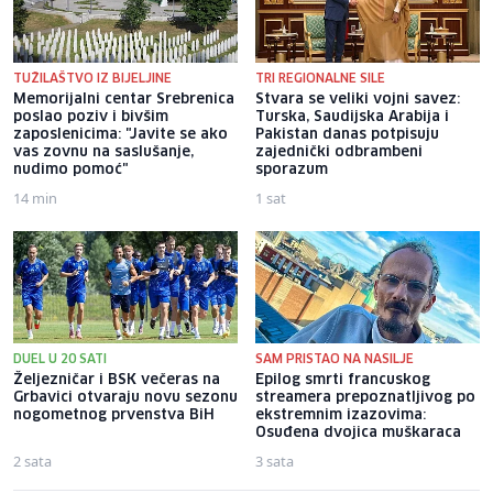
TUŽILAŠTVO IZ BIJELJINE
TRI REGIONALNE SILE
Memorijalni centar Srebrenica
Stvara se veliki vojni savez:
poslao poziv i bivšim
Turska, Saudijska Arabija i
zaposlenicima: "Javite se ako
Pakistan danas potpisuju
vas zovnu na saslušanje,
zajednički odbrambeni
nudimo pomoć"
sporazum
14 min
1 sat
DUEL U 20 SATI
SAM PRISTAO NA NASILJE
Željezničar i BSK večeras na
Epilog smrti francuskog
Grbavici otvaraju novu sezonu
streamera prepoznatljivog po
nogometnog prvenstva BiH
ekstremnim izazovima:
Osuđena dvojica muškaraca
2 sata
3 sata