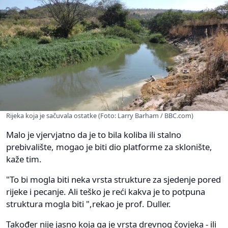
Rijeka koja je sačuvala ostatke (Foto: Larry Barham / BBC.com)
Malo je vjervjatno da je to bila koliba ili stalno
prebivalište, mogao je biti dio platforme za sklonište,
kaže tim.
"To bi mogla biti neka vrsta strukture za sjedenje pored
rijeke i pecanje. Ali teško je reći kakva je to potpuna
struktura mogla biti ",rekao je prof. Duller.
Također nije jasno koja ga je vrsta drevnog čovjeka - ili