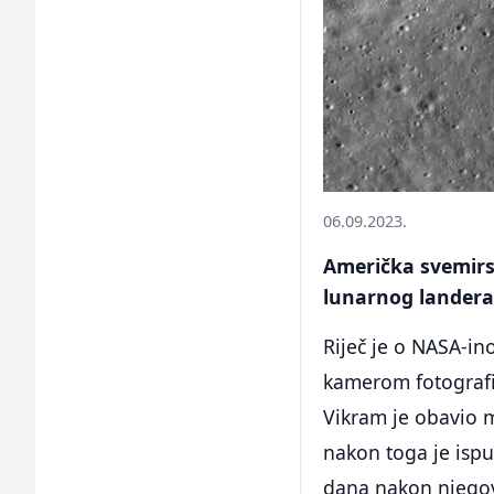
06.09.2023.
Američka svemirsk
lunarnog landera,
Riječ je o NASA-in
kamerom fotografis
Vikram je obavio m
nakon toga je ispu
dana nakon njegov