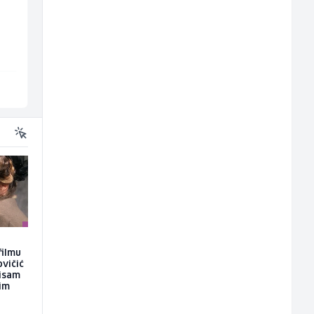
ž)
Elektrozavarivač (m)
Euro-Asfalt
Mountain
Više lokacija
Sarajevo
filmu
ovičić
nisam
kim