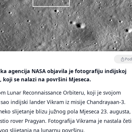
Podi
a agencija NASA objavila je fotografiju indijskoj
 koji se nalazi na površini Mjeseca.
om Lunar Reconnaissance Orbiteru, koji je svojom
ao indijski lander Vikram iz misije Chandrayaan-3.
eko slijetanje blizu južnog pola Mjeseca 23. augusta,
stio rover Pragyan. Fotografija Vikrama je nastala četi
og slijetanja na lunarnu površinu.