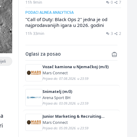
11h 9min
0
7
PODACI ALINEA ANALYTICSA
"Call of Duty: Black Ops 2" jedna je od
najprodavanijih igara u 2026. godini
11h 33min
3
2
Oglasi za posao
jeli
Vozač kamiona u Njemačkoj (m/ž)
Mars Connect
Prijava do: 07.08.2026. u 23:59
Snimatelj (m/ž)
Arena Sport BH
Prijava do: 03.09.2026. u 23:59
 a
Junior Marketing & Recruiting
Specialist (m/ž)
Mars Connect
ri
Prijava do: 05.09.2026. u 23:59