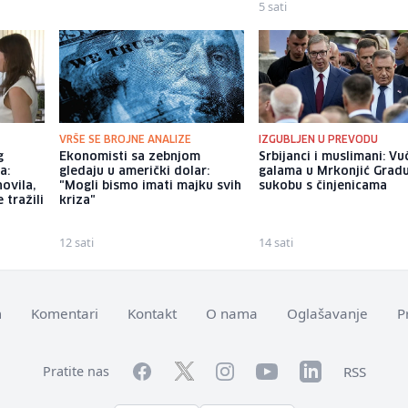
5 sati
VRŠE SE BROJNE ANALIZE
IZGUBLJEN U PREVODU
g
Ekonomisti sa zebnjom
Srbijanci i muslimani: Vu
a:
gledaju u američki dolar:
galama u Mrkonjić Grad
ovila,
"Mogli bismo imati majku svih
sukobu s činjenicama
 tražili
kriza"
12 sati
14 sati
m
Komentari
Kontakt
O nama
Oglašavanje
P
Facebook
YouTube
LinkedIn
Twitter
Instagram
RSS
Pratite nas