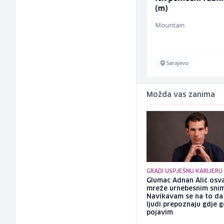
Recruiting Specialist
(m)
(m/ž)
Mars Connect
Mountain
Sarajevo
Sarajevo
Možda vas zanima
GRADI USPJEŠNU KARIJERU
Glumac Adnan Alić osv
mreže urnebesnim sni
Navikavam se na to d
ljudi prepoznaju gdje 
pojavim