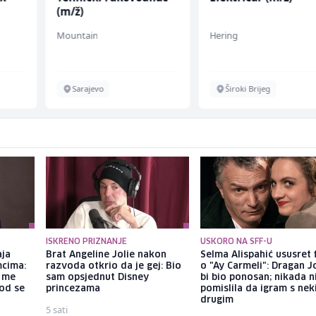
(m/ž)
Mountain
Hering
Sarajevo
Široki Brijeg
ISKRENO PRIZNANJE
USKORO NA SFF-U
aja
Brat Angeline Jolie nakon
Selma Alispahić ususret 
mcima:
razvoda otkrio da je gej: Bio
o "Ay Carmeli": Dragan J
a me
sam opsjednut Disney
bi bio ponosan; nikada 
god se
princezama
pomislila da igram s ne
drugim
5 sati