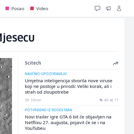
Posao
Video
Mjesecu
Scitech
NAUČNICI UPOZORAVAJU
Umjetna inteligencija stvorila nove viruse
koji ne postoje u prirodi: Veliki korak, ali i
strah od zloupotrebe
5h 10min
40
17
POTVRĐENO IZ ROCKSTARA
Novi trailer igre GTA 6 bit će objavljen na
Netflixu 27. augusta, pojavit će se i na
YouTubeu