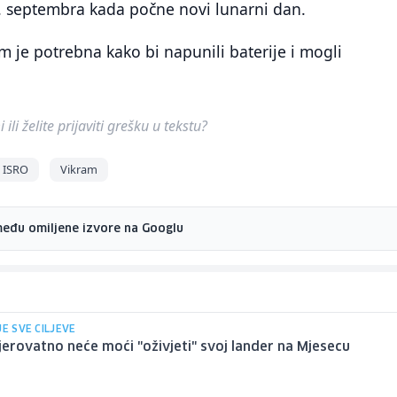
2. septembra kada počne novi lunarni dan.
im je potrebna kako bi napunili baterije i mogli
ili želite prijaviti grešku u tekstu?
ISRO
Vikram
među omiljene izvore na Googlu
JE SVE CILJEVE
vjerovatno neće moći "oživjeti" svoj lander na Mjesecu