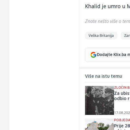
Khalid je umro u 
Znate nešto više o temi 
Velika Britanija
Zan
Dodajte Klix.ba 
Više na istu temu
ZLOČIN 
Za ubis
odbio 
17.08.202
POBJEDA 
Prije 2