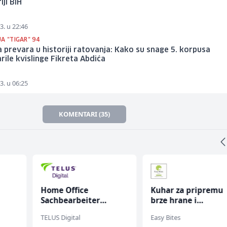
iji BiH
3. u 22:46
A "TIGAR" 94
 prevara u historiji ratovanja: Kako su snage 5. korpusa
ile kvislinge Fikreta Abdića
3. u 06:25
KOMENTARI (35)
Home Office
Kuhar za pripremu
Sachbearbeiter
brze hrane i
(m/w/d) für einen
jednostavnih jela (
TELUS Digital
Easy Bites
bekannten deutschen
ž)