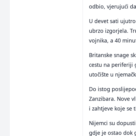
odbio, vjerujući da
U devet sati ujutro
ubrzo izgorjela. T
vojnika, a 40 minu
Britanske snage s
cestu na periferiji
utočište u njemač
Do istog poslije
Zanzibara. Nove vl
i zahtjeve koje se 
Nijemci su dopusti
gdje je ostao dok 