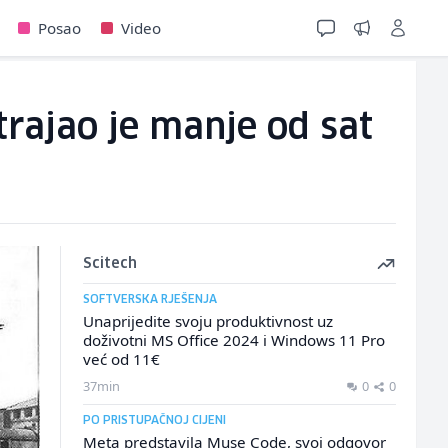
Posao
Video
 trajao je manje od sat
Scitech
SOFTVERSKA RJEŠENJA
Unaprijedite svoju produktivnost uz
doživotni MS Office 2024 i Windows 11 Pro
već od 11€
37min
0
0
PO PRISTUPAČNOJ CIJENI
Meta predstavila Muse Code, svoj odgovor