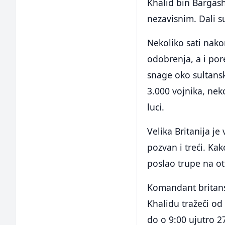
Khalid bin Bargash,
nezavisnim. Dali
Nekoliko sati nako
odobrenja, a i por
snage oko sultansk
3.000 vojnika, ne
luci.
Velika Britanija j
pozvan i treći. Kak
poslao trupe na ot
Komandant britan
Khalidu tražeči od
do o 9:00 ujutro 2