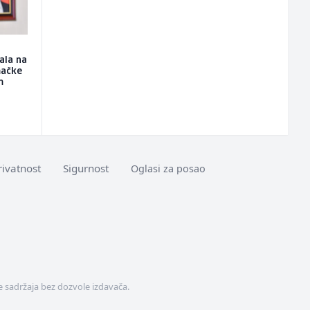
ala na
mačke
m
rivatnost
Sigurnost
Oglasi za posao
 sadržaja bez dozvole izdavača.