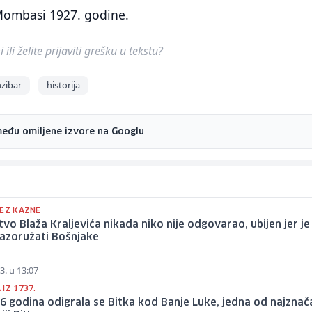
Mombasi 1927. godine.
ili želite prijaviti grešku u tekstu?
zibar
historija
među omiljene izvore na Googlu
BEZ KAZNE
tvo Blaža Kraljevića nikada niko nije odgovarao, ubijen jer je
razoružati Bošnjake
3. u 13:07
IZ 1737.
86 godina odigrala se Bitka kod Banje Luke, jedna od najznača