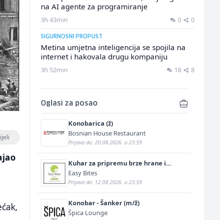
na AI agente za programiranje
3h 43min
0
0
SIGURNOSNI PROPUST
Metina umjetna inteligencija se spojila na
internet i hakovala drugu kompaniju
3h 52min
18
8
Oglasi za posao
Konobarica (ž)
Bosnian House Restaurant
jeli
Prijava do: 20.08.2026. u 23:59
ajao
Kuhar za pripremu brze hrane i
jednostavnih jela (m/ž)
Easy Bites
Prijava do: 12.08.2026. u 23:59
Konobar - Šanker (m/ž)
ećak,
Špica Lounge