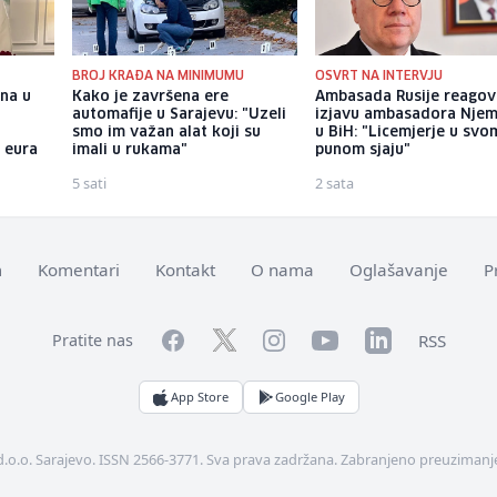
BROJ KRAĐA NA MINIMUMU
OSVRT NA INTERVJU
na u
Kako je završena ere
Ambasada Rusije reagov
automafije u Sarajevu: "Uzeli
izjavu ambasadora Nje
smo im važan alat koji su
u BiH: "Licemjerje u svo
0 eura
imali u rukama"
punom sjaju"
5 sati
2 sata
m
Komentari
Kontakt
O nama
Oglašavanje
P
Facebook
YouTube
LinkedIn
Twitter
Instagram
RSS
Pratite nas
App Store
Google Play
d.o.o. Sarajevo. ISSN 2566-3771. Sva prava zadržana. Zabranjeno preuzimanje