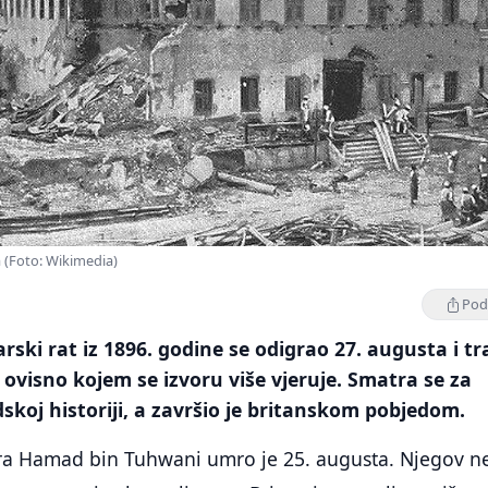
 (Foto: Wikimedia)
Podi
rski rat iz 1896. godine se odigrao 27. augusta i tr
e ovisno kojem se izvoru više vjeruje. Smatra se za
dskoj historiji, a završio je britanskom pobjedom.
ra Hamad bin Tuhwani umro je 25. augusta. Njegov n