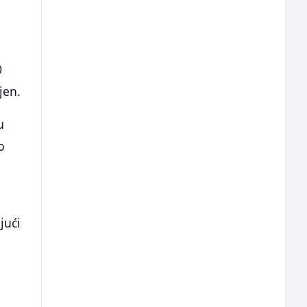
0
jen.
u
o
m
jući