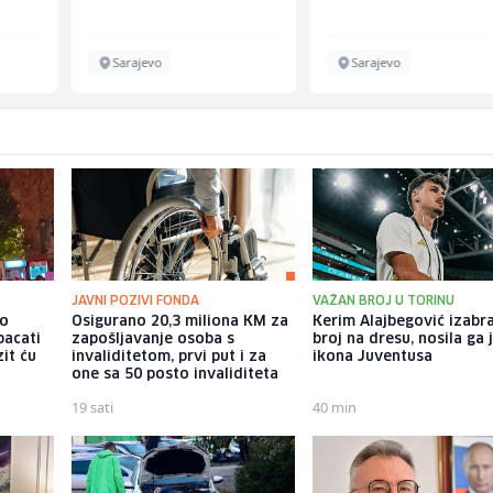
Energieversorger
Sarajevo
Sarajevo
JAVNI POZIVI FONDA
VAŽAN BROJ U TORINU
io
Osigurano 20,3 miliona KM za
Kerim Alajbegović izabr
bacati
zapošljavanje osoba s
broj na dresu, nosila ga 
it ću
invaliditetom, prvi put i za
ikona Juventusa
one sa 50 posto invaliditeta
19 sati
40 min