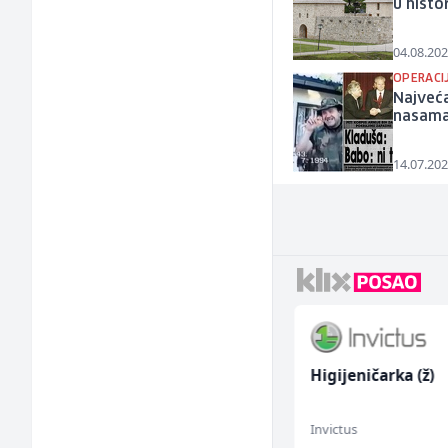
u histor
04.08.202
OPERACIJ
Najveća
nasamar
14.07.202
Radnik u proizvodnji
Higijeničarka (ž)
(m/ž)
Fine Food
Invictus