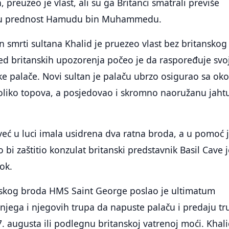
 preuzeo je vlast, ali su ga Britanci smatrali previše
 su prednost Hamudu bin Muhammedu.
n smrti sultana Khalid je pruezeo vlast bez britanskog
ed britanskih upozorenja počeo je da raspoređuje svo
e palače. Novi sultan je palaču ubrzo osigurao sa ok
koliko topova, a posjedovao i skromno naoružanu jaht
e već u luci imala usidrena dva ratna broda, a u pomoć 
o bi zaštitio konzulat britanski predstavnik Basil Cave 
ok.
skog broda HMS Saint George poslao je ultimatum
 njega i njegovih trupa da napuste palaču i predaju t
7. augusta ili podlegnu britanskoj vatrenoj moći. Khali