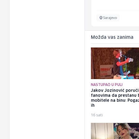
Sarajevo
Sarajevo
Možda vas zanima
NASTUPAO U PULI
Jakov Jozinović poruč
fanovima da prestanu 
mobitele na binu: Pogaz
ih
16 sati