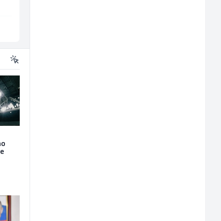
Široki Brijeg
Više lokacija
ao
je