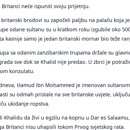
 Britanci neće ispuniti svoju prijetnju.
 britanski brodovi su započeli paljbu na palaču koja je
rupe odane sultanu su u kratkom roku izgubile oko 50
ta kasnije samo je jedan britanski mornar bio teže ran
kupa sa odanim zanzibarskim trupama držale su glavn
 grada sve dok se Khalid nije predao. U zbrci je potraži
kom konzulatu.
podneva, Ḥamud ibn Moḥammed je imenovan sultano
asti su odmah pristale na sve britanske uvjete, uključu
tiču ukidanje ropstva.
li Khalidu da živi u egzilu na kopnu u Dar es Salaamu,
ga Britanci nisu uhapsili tokom Prvog svjetskog rata.