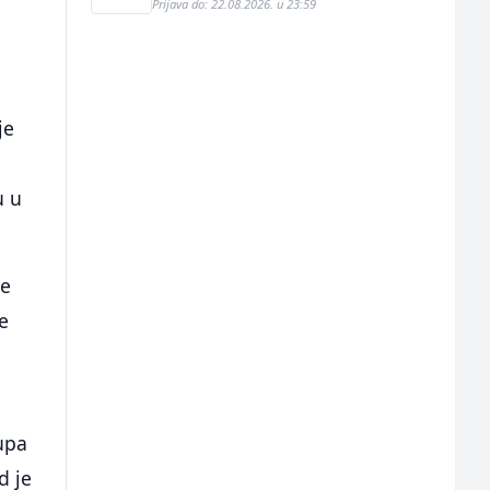
Prijava do: 22.08.2026. u 23:59
je
o
u u
je
je
rupa
d je