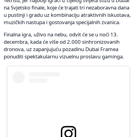
Tetrisu, jer najbolji igrači iz cijelog svijeta stižu u Dubai
na Svjetsko finale, koje će trajati tri nezaboravna dana
u pustinji i gradu uz kombinaciju atraktivnih iskustava,
muzičkih nastupa i gostovanja specijalnih zvanica.
Finalna igra, uživo na nebu, odvit će se u noći 13.
decembra, kada će više od 2.000 sinhronizovanih
dronova, uz zapanjujuću pozadinu Dubai Framea
ponuditi spektakularnu vizuelnu proslavu gaminga.