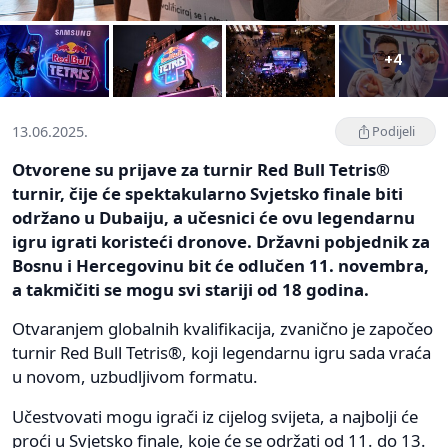
+4
13.06.2025.
Podijeli
Otvorene su prijave za turnir Red Bull Tetris®
turnir, čije će spektakularno Svjetsko finale biti
održano u Dubaiju, a učesnici će ovu legendarnu
igru igrati koristeći dronove. Državni pobjednik za
Bosnu i Hercegovinu bit će odlučen 11. novembra,
a takmičiti se mogu svi stariji od 18 godina.
Otvaranjem globalnih kvalifikacija, zvanično je započeo
turnir Red Bull Tetris®, koji legendarnu igru sada vraća
u novom, uzbudljivom formatu.
Učestvovati mogu igrači iz cijelog svijeta, a najbolji će
proći u Svjetsko finale, koje će se održati od 11. do 13.