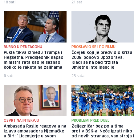
18 sati
21 sat
BURNO U PENTAGONU
PROSLAVIO SE I PO FILMU
Pukla tikva između Trumpa i
Čovjek koji je predvidio krizu
Hegsetha: Predsjednik napao
2008. ponovo upozorava:
ministra rata kad je saznao
Kladi se na pad tržišta
koliko je raketa na zalihama
umjetne inteligencije
6 sati
23 sata
OSVRT NA INTERVJU
PROBLEMI PRED DUEL
Ambasada Rusije reagovala na
Željezničar bez pola tima
izjavu ambasadora Njemačke
protiv BSK-a: Neće igrati niko
u BiH: "Licemjerje u svom
od novih stranaca, van stroja i