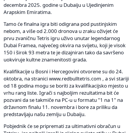
decembra 2025. godine u Dubaiju u Ujedinjenim
Arapskim Emiratima.
Tamo će finalna igra biti odigrana pod pustinjskim
nebom, a više od 2.000 dronova u zraku oživjet će
prvu zvaničnu Tetris igru uživo unutar legendarnog
Dubai Framea, najvećeg okvira na svijetu, koji je visok
150 i širok 93 metra te je dizajniran tako da savršeno
uokviruje kultne znamenitosti grada.
Kvalifikacije u Bosni i Hercegovini otvorene su do 24.
oktobra, na stranici www.redbulltetris.com , a svi stariji
od 18 godina mogu se boriti za kvalifikacijsko mjesto u
vrhu rang liste. Igrači s najboljim rezultatima bit će
pozvani da se takmiče na PC-u u formatu "1 na 1" na
državnom finalu 11. novembra i bore za priliku da
predstavljaju našu zemlju u Dubaiju.
Pobjednik će se pripremati za ultimativni obračun u