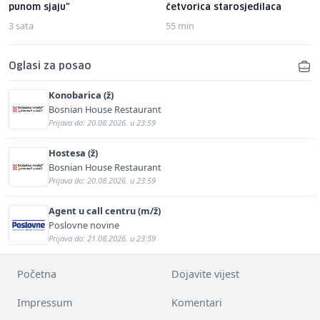
punom sjaju"
četvorica starosjedilaca
3 sata
55 min
Oglasi za posao
Konobarica (ž)
Bosnian House Restaurant
Prijava do: 20.08.2026. u 23:59
Hostesa (ž)
Bosnian House Restaurant
Prijava do: 20.08.2026. u 23:59
Agent u call centru (m/ž)
Poslovne novine
Prijava do: 21.08.2026. u 23:59
Početna
Dojavite vijest
Impressum
Komentari