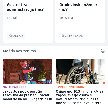
Asistent za
Građevinski inženjer
administraciju (m/ž)
(m/ž)
Ekopak
MC-Stella
Sarajevo
Velika Kladuša
Možda vas zanima
NASTUPAO U PULI
JAVNI POZIVI FONDA
Jakov Jozinović poručio
Osigurano 20,3 miliona KM za
fanovima da prestanu bacati
zapošljavanje osoba s
mobitele na binu: Pogazit ću ih
invaliditetom, prvi put i za
one sa 50 posto invaliditeta