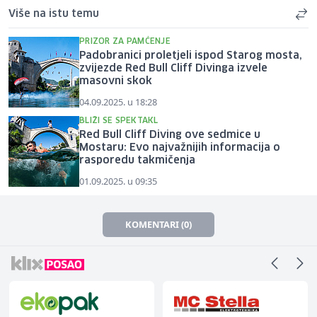
Više na istu temu
PRIZOR ZA PAMĆENJE
Padobranici proletjeli ispod Starog mosta,
zvijezde Red Bull Cliff Divinga izvele
masovni skok
04.09.2025. u 18:28
BLIŽI SE SPEKTAKL
Red Bull Cliff Diving ove sedmice u
Mostaru: Evo najvažnijih informacija o
rasporedu takmičenja
01.09.2025. u 09:35
KOMENTARI (0)