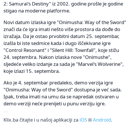
2: Samurai's Destiny" iz 2002. godine prošle je godine
stigao na moderne platforme.
Novi datum izlaska igre "Onimusha: Way of the Sword"
znači da će igra imati nešto više prostora da dođe do
izražaja. Da je ostao prvobitni datum 25. septembar,
izašla bi iste sedmice kada i dugo iščekivane igre
"Control Resonant" i "Silent Hill: Townfall", koje stižu
24. septembra. Nakon izlaska nove "Onimushe",
sljedeće veliko izdanje za sada je "Marvel's Wolverine",
koje izlazi 15. septembra.
Ako je 4. septembar predaleko, demo verzija igre
"Onimusha: Way of the Sword" dostupna je već sada.
Ipak, treba imati na umu da se napredak ostvaren u
demo verziji neće prenijeti u punu verziju igre.
Klix.ba čitajte i u našoj aplikaciji za
iOS
ili
Android
.