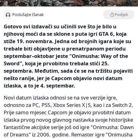
Podijeli
Poslušajte članak
Gotovo svi izdavači su učinili sve što je bilo u
njihovoj moći da se sklone s puta igri GTA 6, koja
stiže 19. novembra. Jedna od brojnih igara koje su
trebale biti objavljene u prenatrpanom periodu
septembar–oktobar jeste "Onimusha: Way of the
Sword", koja je prvobitno trebala stići 25.
septembra. Međutim, sada će se na tržištu pojaviti
nešto ranije, jer je Capcom objavio novi datum
izlaska, a to je 4. septembar.
Novi datum izlaska odnosi se na sve verzije igre,
odnosno za PC, PS5, Xbox Series X|S, kao i za Switch 2.
Prije samo mjesec Capcom je objavio prvobitni datum
izlaska prvog novog glavnog nastavka svoje historijske
fantastične akcijske serije još od igre "Onimusha: Dawn
of Dreams" iz 2006. godine. Remaster igre "Onimusha