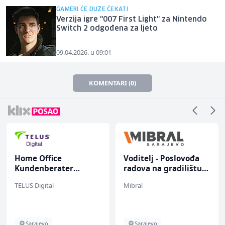
GAMERI ĆE DUŽE ČEKATI
Verzija igre "007 First Light" za Nintendo
Switch 2 odgođena za ljeto
09.04.2026. u 09:01
KOMENTARI (0)
Home Office
Voditelj - Poslovođa
Kundenberater
radova na gradilištu
(m/w/d) für Vattenfall
(m/ž)
TELUS Digital
Mibral
Sarajevo
Sarajevo