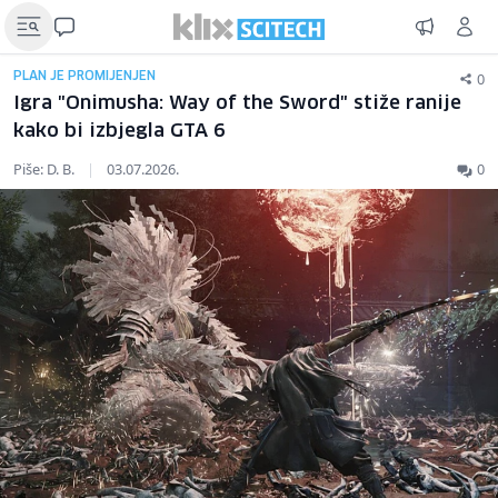
0
PLAN JE PROMIJENJEN
Igra "Onimusha: Way of the Sword" stiže ranije
kako bi izbjegla GTA 6
Piše: D. B.
|
03.07.2026.
0