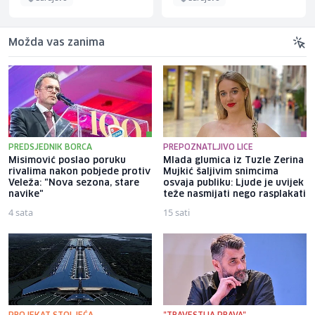
Možda vas zanima
PREDSJEDNIK BORCA
PREPOZNATLJIVO LICE
Misimović poslao poruku
Mlada glumica iz Tuzle Zerina
rivalima nakon pobjede protiv
Mujkić šaljivim snimcima
Veleža: "Nova sezona, stare
osvaja publiku: Ljude je uvijek
navike"
teže nasmijati nego rasplakati
4 sata
15 sati