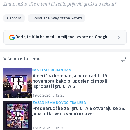
Znate nešto više o temi ili želite prijaviti grešku u tekstu?
Capcom
Onimusha: Way of the Sword
Dodajte Klix.ba među omiljene izvore na Googlu
Više na istu temu
IMAJU SLOBODAN DAN
Američka kompanija neće raditi 19.
novembra kako bi uposlenici mogli
isprobati igru GTA 6
19.06.2026. u 12:25
ZASAD NEMA NOVOG TRAILERA
Prednarudžbe za igru GTA 6 otvaraju se 25.
juna, otkriven zvanični cover
18.06.2026. u 16:30