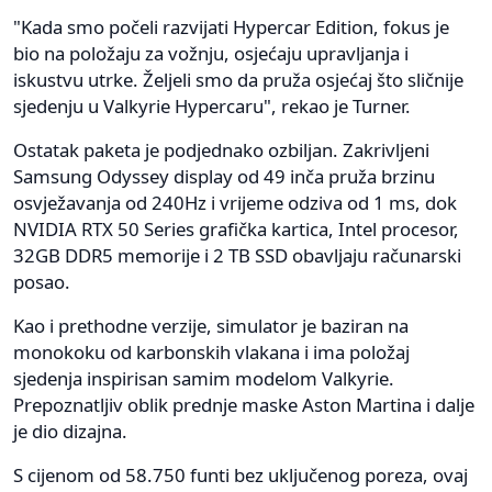
"Kada smo počeli razvijati Hypercar Edition, fokus je
bio na položaju za vožnju, osjećaju upravljanja i
iskustvu utrke. Željeli smo da pruža osjećaj što sličnije
sjedenju u Valkyrie Hypercaru", rekao je Turner.
Ostatak paketa je podjednako ozbiljan. Zakrivljeni
Samsung Odyssey display od 49 inča pruža brzinu
osvježavanja od 240Hz i vrijeme odziva od 1 ms, dok
NVIDIA RTX 50 Series grafička kartica, Intel procesor,
32GB DDR5 memorije i 2 TB SSD obavljaju računarski
posao.
Kao i prethodne verzije, simulator je baziran na
monokoku od karbonskih vlakana i ima položaj
sjedenja inspirisan samim modelom Valkyrie.
Prepoznatljiv oblik prednje maske Aston Martina i dalje
je dio dizajna.
S cijenom od 58.750 funti bez uključenog poreza, ovaj