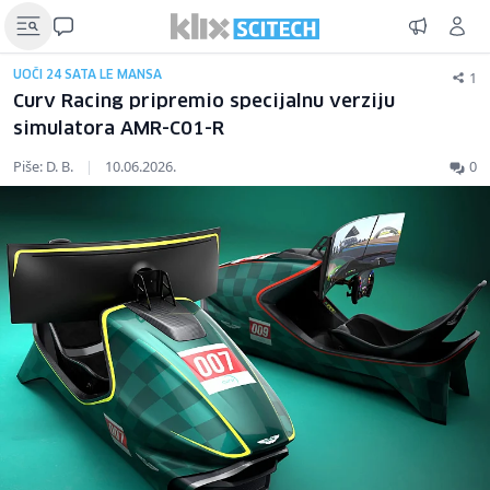
1
UOČI 24 SATA LE MANSA
Curv Racing pripremio specijalnu verziju
simulatora AMR-C01-R
Piše: D. B.
|
10.06.2026.
0