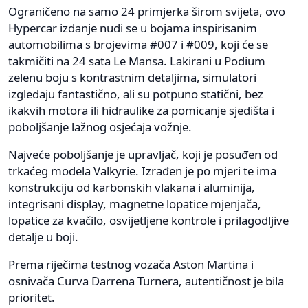
Ograničeno na samo 24 primjerka širom svijeta, ovo
Hypercar izdanje nudi se u bojama inspirisanim
automobilima s brojevima #007 i #009, koji će se
takmičiti na 24 sata Le Mansa. Lakirani u Podium
zelenu boju s kontrastnim detaljima, simulatori
izgledaju fantastično, ali su potpuno statični, bez
ikakvih motora ili hidraulike za pomicanje sjedišta i
poboljšanje lažnog osjećaja vožnje.
Najveće poboljšanje je upravljač, koji je posuđen od
trkaćeg modela Valkyrie. Izrađen je po mjeri te ima
konstrukciju od karbonskih vlakana i aluminija,
integrisani display, magnetne lopatice mjenjača,
lopatice za kvačilo, osvijetljene kontrole i prilagodljive
detalje u boji.
Prema riječima testnog vozača Aston Martina i
osnivača Curva Darrena Turnera, autentičnost je bila
prioritet.