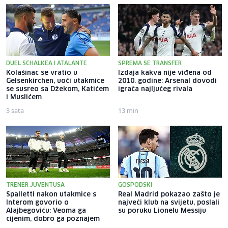
DUEL SCHALKEA I ATALANTE
SPREMA SE TRANSFER
Kolašinac se vratio u
Izdaja kakva nije viđena od
Gelsenkirchen, uoči utakmice
2010. godine: Arsenal dovodi
se susreo sa Džekom, Katićem
igrača najljućeg rivala
i Muslićem
3 sata
13 min
TRENER JUVENTUSA
GOSPODSKI
Spalletti nakon utakmice s
Real Madrid pokazao zašto je
Interom govorio o
najveći klub na svijetu, poslali
Alajbegoviću: Veoma ga
su poruku Lionelu Messiju
cijenim, dobro ga poznajem