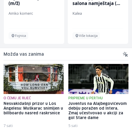
(m/ž)
salona namještaja (m/
ž)
Amko komerc
Kalea
Fojnica
Više lokacija
Možda vas zanima
O ČEMU JE RIJEČ
PRIPREME U PERTHU
Nesvakidašnji prizor u Los
Juventus na Alajbegovićevom
Angelesu: Muškarac snimljen u
debiju poražen od Intera,
billboardu nasred raskrsnice
Zmaj učestvovao u akciji za
gol Stare dame
7 sati
5 sati