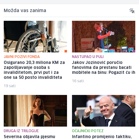
Možda vas zanima
JAVNI POZIVI FONDA
NASTUPAO U PULI
Osigurano 20,3 miliona KM za
Jakov Jozinović poručio
zapošljavanje osoba s
fanovima da prestanu bacati
invaliditetom, prvi put i za
mobitele na binu: Pogazit ću ih
one sa 50 posto invaliditeta
16 sati
19 sati
DRUGA IZ TRILOGIJE
OČAJNIČKI POTEZ
Severina objavila pjesmu
Infantino promijenio taktiku,