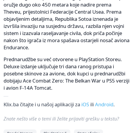
oružje dugo oko 450 metara koje nadire prema
Theveu, prijestolnici Federacije Central Usea. Prema
objavljenim detaljima, Republika Sotoa iznenada je
izvršila invaziju na susjednu državu, razbila njen vojni
sistem i izazvala raseljavanje civila, dok priča počinje
nakon što igrača iz mora spašava ostarjeli nosač aviona
Endurance.
Prednarudžbe su već otvorene u PlayStation Storeu.
Deluxe izdanje uključuje tri dana ranog pristupa i
posebne skinove za avione, dok kupci u prednarudžbi
dobijaju Ace Combat Zero: The Belkan War u PS5 verziji
i avion F-14A Tomcat.
Klix.ba čitajte i u našoj aplikaciji za
iOS
ili
Android
.
Znate nešto više o temi ili želite prijaviti grešku u tekstu?