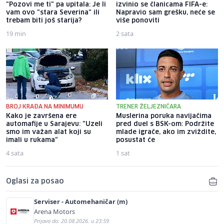
"Pozovi me ti" pa upitala: Je li
izvinio se članicama FIFA-e:
vam ovo "stara Severina" ili
Napravio sam grešku, neće se
trebam biti još starija?
više ponoviti
19 min
2 sata
BROJ KRAĐA NA MINIMUMU
TRENER ŽELJEZNIČARA
Kako je završena ere
Muslerina poruka navijačima
automafije u Sarajevu: "Uzeli
pred duel s BSK-om: Podržite
smo im važan alat koji su
mlade igrače, ako im zviždite,
imali u rukama"
posustat će
4 sata
1 sat
Oglasi za posao
Serviser - Automehaničar (m)
Arena Motors
Prijava do: 20.08.2026. u 23:59