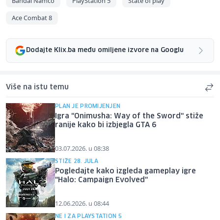
Bandai Namco
PlayStation 5
State of play
Ace Combat 8
Dodajte Klix.ba među omiljene izvore na Googlu
Više na istu temu
PLAN JE PROMIJENJEN
Igra "Onimusha: Way of the Sword" stiže
ranije kako bi izbjegla GTA 6
03.07.2026. u 08:38
STIŽE 28. JULA
Pogledajte kako izgleda gameplay igre
"Halo: Campaign Evolved"
12.06.2026. u 08:44
NE I ZA PLAYSTATION 5