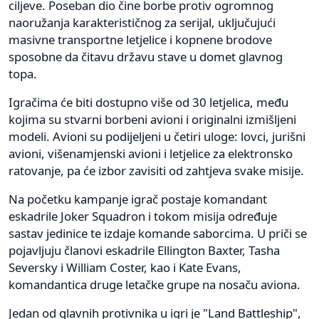
ciljeve. Poseban dio čine borbe protiv ogromnog
naoružanja karakterističnog za serijal, uključujući
masivne transportne letjelice i kopnene brodove
sposobne da čitavu državu stave u domet glavnog
topa.
Igračima će biti dostupno više od 30 letjelica, među
kojima su stvarni borbeni avioni i originalni izmišljeni
modeli. Avioni su podijeljeni u četiri uloge: lovci, jurišni
avioni, višenamjenski avioni i letjelice za elektronsko
ratovanje, pa će izbor zavisiti od zahtjeva svake misije.
Na početku kampanje igrač postaje komandant
eskadrile Joker Squadron i tokom misija određuje
sastav jedinice te izdaje komande saborcima. U priči se
pojavljuju članovi eskadrile Ellington Baxter, Tasha
Seversky i William Coster, kao i Kate Evans,
komandantica druge letačke grupe na nosaču aviona.
Jedan od glavnih protivnika u igri je "Land Battleship",