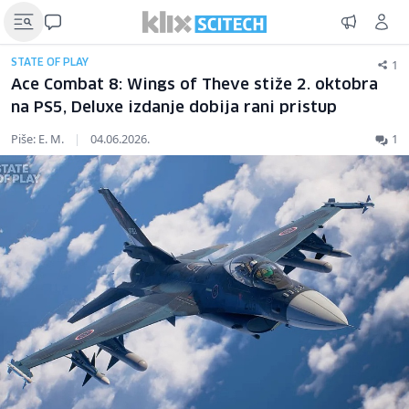
1
STATE OF PLAY
Ace Combat 8: Wings of Theve stiže 2. oktobra
na PS5, Deluxe izdanje dobija rani pristup
Piše: E. M.
|
04.06.2026.
1