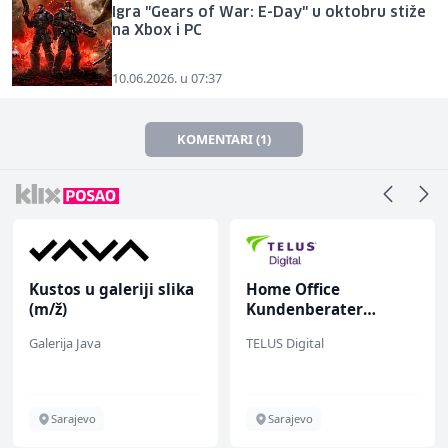
Igra "Gears of War: E-Day" u oktobru stiže
na Xbox i PC
10.06.2026. u 07:37
KOMENTARI (1)
Kustos u galeriji slika
Home Office
(m/ž)
Kundenberater
(m/w/d) für Vattenfall
Galerija Java
TELUS Digital
Sarajevo
Sarajevo