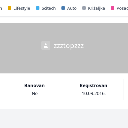
n
Lifestyle
Scitech
Auto
Križaljka
Posa
zzztopzzz
Banovan
Registrovan
Ne
10.09.2016.