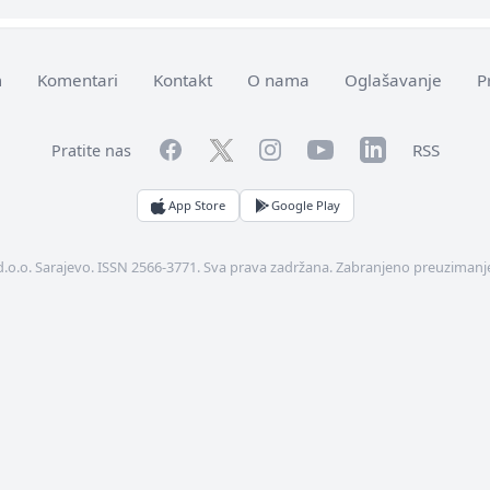
m
Komentari
Kontakt
O nama
Oglašavanje
P
Facebook
YouTube
LinkedIn
Twitter
Instagram
RSS
Pratite nas
App Store
Google Play
d.o.o. Sarajevo. ISSN 2566-3771. Sva prava zadržana. Zabranjeno preuzimanje