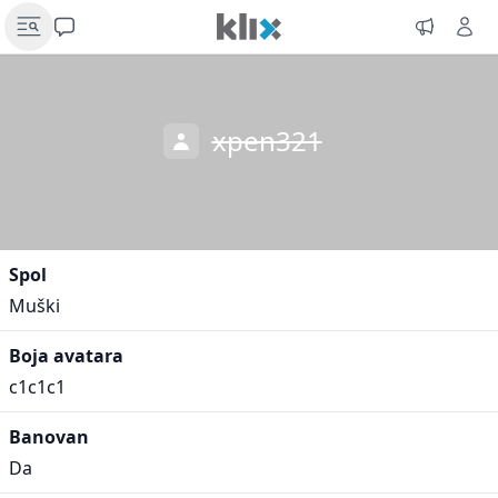
xpen321
Spol
Muški
Boja avatara
c1c1c1
Banovan
Da