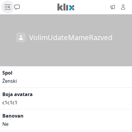
VolimUdateMameRazved
Spol
Ženski
Boja avatara
c1c1c1
Banovan
Ne