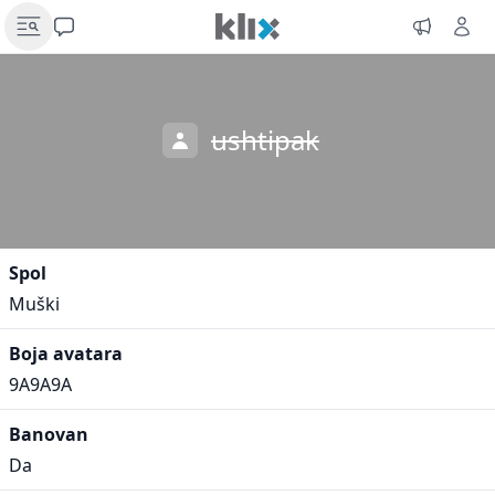
ushtipak
Spol
Muški
Boja avatara
9A9A9A
Banovan
Da