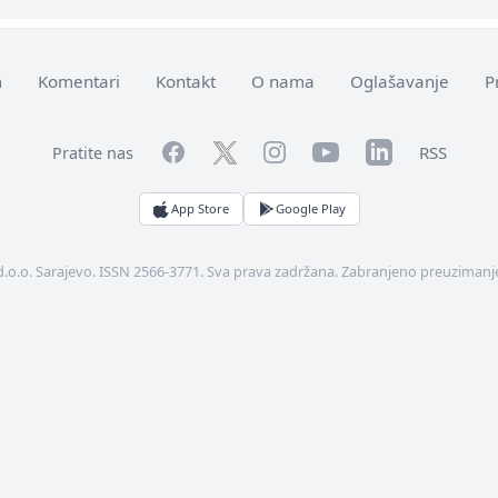
m
Komentari
Kontakt
O nama
Oglašavanje
P
Facebook
YouTube
LinkedIn
Twitter
Instagram
RSS
Pratite nas
App Store
Google Play
d.o.o. Sarajevo. ISSN 2566-3771. Sva prava zadržana. Zabranjeno preuzimanje