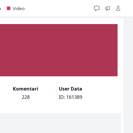
o
Video
Komentari
User Data
228
ID: 161389