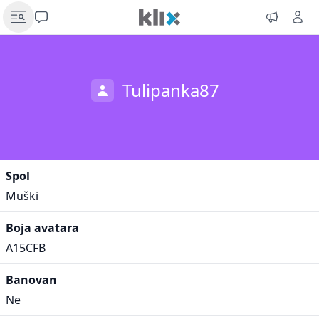
Tulipanka87
Spol
Muški
Boja avatara
A15CFB
Banovan
Ne