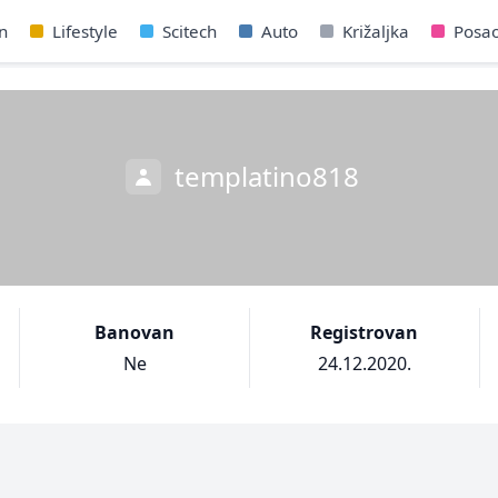
n
Lifestyle
Scitech
Auto
Križaljka
Posa
templatino818
Banovan
Registrovan
Ne
24.12.2020.