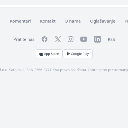
m
Komentari
Kontakt
O nama
Oglašavanje
P
Facebook
YouTube
LinkedIn
Twitter
Instagram
RSS
Pratite nas
App Store
Google Play
d.o.o. Sarajevo. ISSN 2566-3771. Sva prava zadržana. Zabranjeno preuzimanje