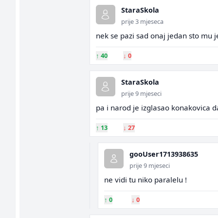
StaraSkola
prije 3 mjeseca
nek se pazi sad onaj jedan sto mu j
↑
40
↓
0
StaraSkola
prije 9 mjeseci
pa i narod je izglasao konakovica da
↑
13
↓
27
gooUser1713938635
prije 9 mjeseci
ne vidi tu niko paralelu !
↑
0
↓
0