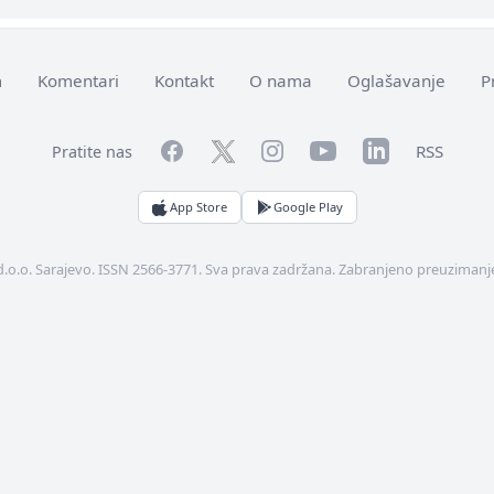
m
Komentari
Kontakt
O nama
Oglašavanje
P
Facebook
YouTube
LinkedIn
Twitter
Instagram
RSS
Pratite nas
App Store
Google Play
d.o.o. Sarajevo. ISSN 2566-3771. Sva prava zadržana. Zabranjeno preuzimanje